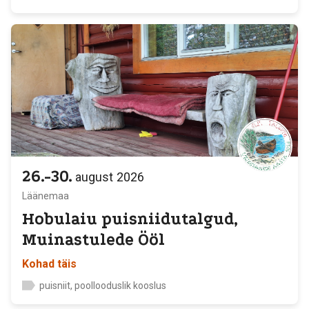
26.-30.
august
2026
Läänemaa
Hobulaiu puisniidutalgud,
Muinastulede Ööl
Kohad täis
puisniit, poollooduslik kooslus