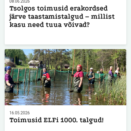
08.06.2026
Tsolgos toimusid erakordsed
järve taastamistalgud – millist
kasu need tuua võivad?
16.05.2026
Toimusid ELFi 1000. talgud!