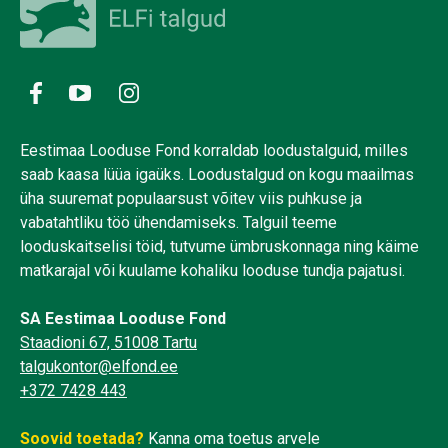
Eestimaa Looduse Fond korraldab loodustalguid, milles
saab kaasa lüüa igaüks. Loodustalgud on kogu maailmas
üha suuremat populaarsust võitev viis puhkuse ja
vabatahtliku töö ühendamiseks. Talguil teeme
looduskaitselisi töid, tutvume ümbruskonnaga ning käime
matkarajal või kuulame kohaliku looduse tundja pajatusi.
SA Eestimaa Looduse Fond
Staadioni 67, 51008 Tartu
talgukontor@elfond.ee
+372 7428 443
Soovid toetada?
Kanna oma toetus arvele