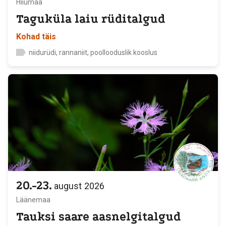
Hiiumaa
Taguküla laiu rüditalgud
Kohad täis
niidurüdi, rannaniit, poollooduslik kooslus
20.-23.
august
2026
Läänemaa
Tauksi saare aasnelgitalgud