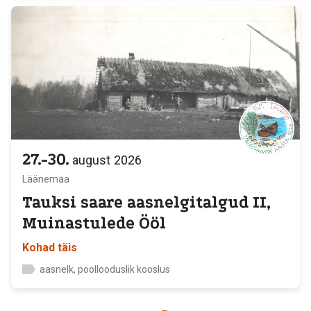
27.-30.
august
2026
Läänemaa
Tauksi saare aasnelgitalgud II,
Muinastulede Ööl
Kohad täis
aasnelk, poollooduslik kooslus