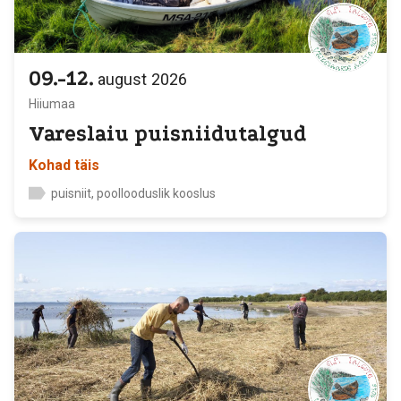
09.-12.
august
2026
Hiiumaa
Vareslaiu puisniidutalgud
Kohad täis
puisniit, poollooduslik kooslus