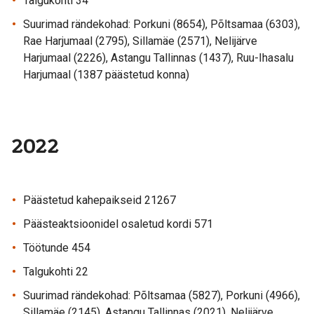
Talgukohti 34
Suurimad rändekohad: Porkuni (8654), Põltsamaa (6303),
Rae Harjumaal (2795), Sillamäe (2571), Nelijärve
Harjumaal (2226), Astangu Tallinnas (1437), Ruu-Ihasalu
Harjumaal (1387 päästetud konna)
2022
Päästetud kahepaikseid 21267
Päästeaktsioonidel osaletud kordi 571
Töötunde 454
Talgukohti 22
Suurimad rändekohad: Põltsamaa (5827), Porkuni (4966),
Sillamäe (2145), Astangu Tallinnas (2021), Nelijärve