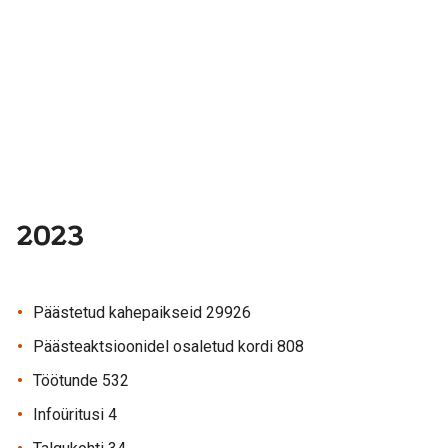
2023
Päästetud kahepaikseid 29926
Päästeaktsioonidel osaletud kordi 808
Töötunde 532
Infoüritusi 4