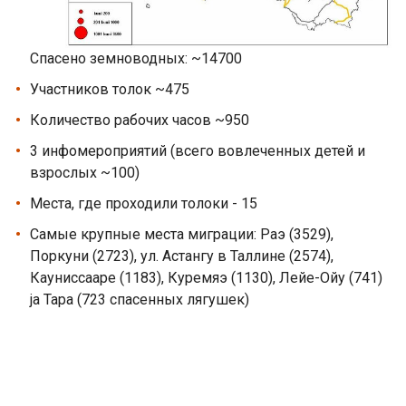
Спасено земноводных: ~14700
Участников толок ~475
Количество рабочих часов ~950
3 инфомероприятий (всего вовлеченных детей и
взрослых ~100)
Места, где проходили толоки - 15
Самые крупные места миграции: Раэ (3529),
Поркуни (2723), ул. Астангу в Таллине (2574),
Кауниссааре (1183), Куремяэ (1130), Лейе-Ойу (741)
ja Tapa (723 спасенных лягушек)