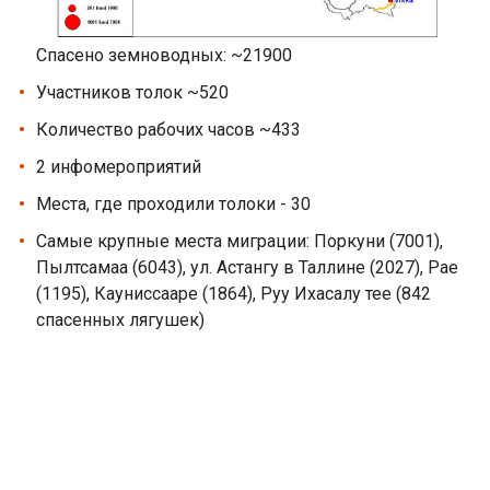
Спасено земноводных: ~21900
Участников толок ~520
Количество рабочих часов ~433
2 инфомероприятий
Места, где проходили толоки - 30
Самые крупные места миграции: Поркуни (7001),
Пылтсамаа (6043), ул. Астангу в Таллине (2027), Рае
(1195), Кауниссааре (1864), Руу Ихасалу тее (842
спасенных лягушек)