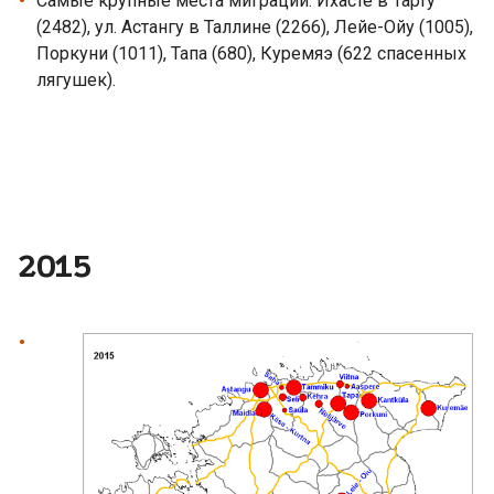
Самые крупные места миграции: Ихасте в Тарту
(2482), ул. Астангу в Таллине (2266), Лейе-Ойу (1005),
Поркуни (1011), Тапа (680), Куремяэ (622 спасенных
лягушек).
2015