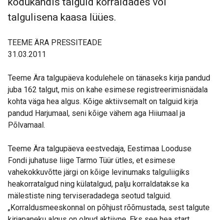
kodukandis talguid korraldades või
talgulisena kaasa lüües.
TEEME ÄRA PRESSITEADE
31.03.2011
Teeme Ära talgupäeva kodulehele on tänaseks kirja pandud
juba 162 talgut, mis on kahe esimese registreerimisnädala
kohta väga hea algus. Kõige aktiivsemalt on talguid kirja
pandud Harjumaal, seni kõige vähem aga Hiiumaal ja
Põlvamaal.
Teeme Ära talgupäeva eestvedaja, Eestimaa Looduse
Fondi juhatuse liige Tarmo Tüür ütles, et esimese
vahekokkuvõtte järgi on kõige levinumaks talguliigiks
heakorratalgud ning külatalgud, palju korraldatakse ka
mälestiste ning terviseradadega seotud talguid.
„Korraldusmeeskonnal on põhjust rõõmustada, sest talgute
kirjapaneku algus on olnud aktiivne. Eks see hea start