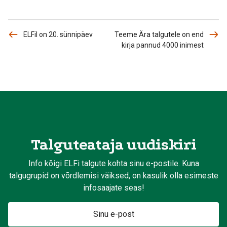
ELFil on 20. sünnipäev
Teeme Ära talgutele on end
kirja pannud 4000 inimest
Talguteataja uudiskiri
Info kõigi ELFi talgute kohta sinu e-postile. Kuna
talgugrupid on võrdlemisi väiksed, on kasulik olla esimeste
infosaajate seas!