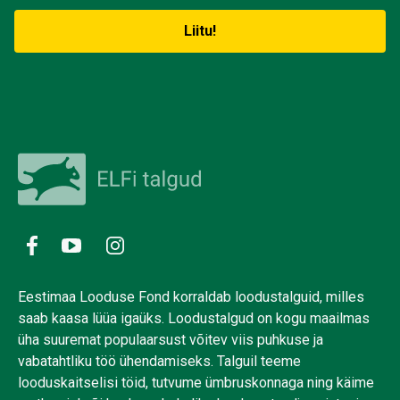
Eestimaa Looduse Fond korraldab loodustalguid, milles
saab kaasa lüüa igaüks. Loodustalgud on kogu maailmas
üha suuremat populaarsust võitev viis puhkuse ja
vabatahtliku töö ühendamiseks. Talguil teeme
looduskaitselisi töid, tutvume ümbruskonnaga ning käime