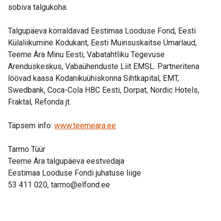
sobiva talgukoha.
Talgupäeva korraldavad Eestimaa Looduse Fond, Eesti
Külaliikumine Kodukant, Eesti Muinsuskaitse Ümarlaud,
Teeme Ära Minu Eesti, Vabatahtliku Tegevuse
Arenduskeskus, Vabaühenduste Liit EMSL. Partneritena
löövad kaasa Kodanikuühiskonna Sihtkapital, EMT,
Swedbank, Coca-Cola HBC Eesti, Dorpat, Nordic Hotels,
Fraktal, Refonda jt.
Täpsem info:
www.teemeara.ee
Tarmo Tüür
Teeme Ära talgupäeva eestvedaja
Eestimaa Looduse Fondi juhatuse liige
53 411 020, tarmo@elfond.ee