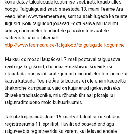
korraldatav talgulugude kogumise veebiretk kogub alles
hoogu. Talgulugusid saab sisestada 13. maini Teeme Ära
veebilehel www.teemeara.ee, samas saab lugeda ka teiste
lugusid. Kõik talgulood jõuavad Eesti Rahva Muuseumi
arhiivi, uurimiseks teaduritele ja osaks tulevastele
näitustele. Vaata lähemalt:
http://www.teemeara.ee/talgulood/talgulugude-kogumine
Maikuu esimesel laupäeval, 7. mail peetaval talgupäeval
saab iga kogukond, ühendus või aktiivne kodanik ise
otsustada, mis vajab ärategemist ning milleks teisi inimesi
kaasa kutsuda. Teeme Ära talgupäev ei ole enam kaugeltki
ühekordne kampaania, vaid on kujunenud igakevadiseks
ühiseks traditsiooniks, mis rõhutab ühtlasi pikaajalisi
talgutraditsioone meie kultuuriruumis.
Talgute kirjapanek algas 15. märtsil, talgulisi kutsutakse
registreeruma 11. aprillist. Huvilised saavad end aga
talguveebis registreerida ka varem, kui leiavad endale