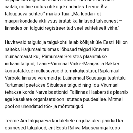
näitab, milline ootus oli kogukondades Teeme Ära
talgupäeva suhtes,“ märkis Tüür. „Ma loodan, et
maapiirkondade aktiivsus äratab ka linlased talveunest –
linnades on talguid registreeritud veel suhteliselt vähe.“
Huvitavaid talguid ja talgukohti leiab kõikjalt üle Eesti. Nii on
näiteks Harjumaal tulemas lõbusad talgud Kiruvere
muinasmaastikul, Pärnumaal Selistes plaanitakse
indiaanitalguid, Lääne-Virumaal Väike-Maarjas ja Rakkes
korrastatakse mullusuviseid tormikahjustusi, Raplamaal
Varbola linnuse varemeid ja Läänemaal Saueaugu teatritalu,
Tartumaal peetakse Sibulatee talguid ning Ida-Virumaal
tehakse korda Narva bastionid. Tallinnas Haaberstis plaanib
aga kasakate organisatsioon istutada puudeallee. Mitmel
pool on ühendatud töö- ja mõttetalgud.
Teeme Ära talgupäeva kodulehele on juba üles pandud ka
esimesed talgulood, ent Eesti Rahva Muuseumiga koos