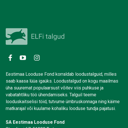
Eestimaa Looduse Fond korraldab loodustalguid, milles
saab kaasa lüüa igaüks. Loodustalgud on kogu maailmas
üha suuremat populaarsust võitev viis puhkuse ja
vabatahtliku töö ühendamiseks. Talguil teeme
looduskaitselisi töid, tutvume ümbruskonnaga ning käime
matkarajal või kuulame kohaliku looduse tundja pajatusi.
SA Eestimaa Looduse Fond