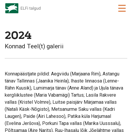
2024
Konnad Teel(t) galerii
Konnapäästjate pildid: Aegviidu (Marjaana Rim), Astangu
tänav Tallinnas (Jaanika Heinla); Ihaste linnaosa (Lenne-
Rähn Kuusik), Lumimarja tänav (Anne Aland) ja Ujula tänava
kergliiklustee (Maria Vabamägi) Tartus; Lasila Rakvere
vallas (Kristel Volmre), Luitse paisjärv Märjamaa vallas
(Natali Käsk-Nõgisto), Metsanurme Saku vallas (Kadri
Laugen), Paide (Airi Lahesoo), Patika küla Harjumaal
(Evelina Jeršova), Porkuni Tapa vallas (Marika Uusssalu),
Põltsamaa (Aire Narits), Ruu-Ihasalu lõik Jõelähtme vallas