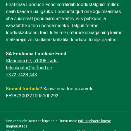
Eestimaa Looduse Fond korraldab loodustalguid, milles
saab kaasa lüüa igaüks. Loodustalgud on kogu maailmas
üha suuremat populaarsust võitev viis puhkuse ja
vabatahtliku töö ühendamiseks. Talguil teeme
looduskaitselisi töid, tutvume ümbruskonnaga ning käime
matkarajal või kuulame kohaliku looduse tundja pajatusi.
SA Eestimaa Looduse Fond
Staadioni 67, 51008 Tartu
talgukontor@elfond.ee
+372 7428 443
Soovid toetada?
Kanna oma toetus arvele
EE282200221005100292
See veebileht kasutab küpsiseid. Tutvu meie
isikuandmete kaitse
tingimustega
.