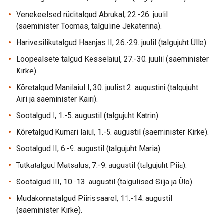
Venekeelsed rüditalgud Abrukal, 22.-26. juulil
(saeminister Toomas, talguline Jekaterina).
Harivesilikutalgud Haanjas II, 26.-29. juulil (talgujuht Ülle).
Loopealsete talgud Kesselaiul, 27.-30. juulil (saeminister
Kirke).
Kõretalgud Manilaiul I, 30. juulist 2. augustini (talgujuht
Airi ja saeminister Kairi).
Sootalgud I, 1.-5. augustil (talgujuht Katrin).
Kõretalgud Kumari laiul, 1.-5. augustil (saeminister Kirke).
Sootalgud II, 6.-9. augustil (talgujuht Maria).
Tutkatalgud Matsalus, 7.-9. augustil (talgujuht Piia).
Sootalgud III, 10.-13. augustil (talgulised Silja ja Ülo).
Mudakonnatalgud Piirissaarel, 11.-14. augustil
(saeminister Kirke).