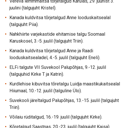
Vereva lemmmaltsa tõrjetalgud Karulas, 29. juunist 3.
juulini (talgujuht Kristel).
Kanada kuldvitsa tõrjetalgud Anne looduskaitsealal
(talgujuht Piia).
Nahkhiirte varjekastide ehitamise talgu Soomaal
Karuskosel, 3.-5. juulil (talgujuht Triin).
Kanada kuldvitsa tõrjetalgud Anne ja Raadi
looduskaitsealadel, 4.-5. juulil (talgujuht Eneli).
ELFi talgute VII Suvekool Palupõhjas, 9.-12. juulil
(talgujuhid Kirke T ja Katrin).
Kurdlehise kibuvitsa tõretalgu Luidja maastikukaitsealal
Hiiumaal, 10.-12. juulil (talguline Ülo).
Suvekooli järeltalgud Palupõhjas, 13.-15. juulil (talgujuht
Triin).
Võilaiu rüditalgud, 16.-19. juulil (talgujuht Kirke).
Kõretalgud Saastnas, 20.-23. juulil (talgujuht Kaisa).