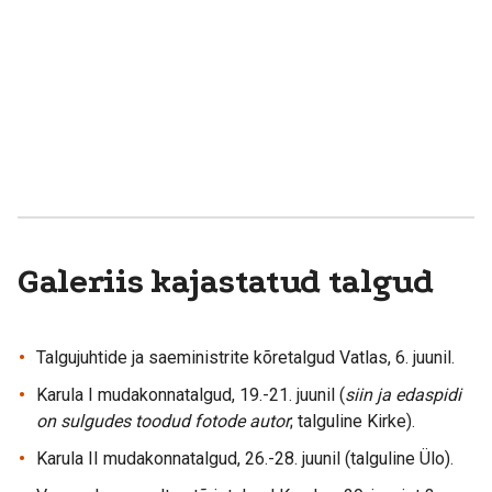
Galeriis kajastatud talgud
Talgujuhtide ja saeministrite kõretalgud Vatlas, 6. juunil.
Karula I mudakonnatalgud, 19.-21. juunil (
siin ja edaspidi
on sulgudes toodud fotode autor
; talguline Kirke).
Karula II mudakonnatalgud, 26.-28. juunil (talguline Ülo).