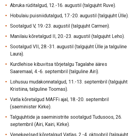
Abruka rüditalgud, 12.-16. augustil (talgujuht Ruve).
Hobulaiu puisniidutalgud, 17.-20. augustil (talgujuht Ülle).
Sootalgud V, 19.-23. augustil (talgujuht Carmen).
Manilaiu kõretalgud II, 20.-23. augustil (talgujuht Leho).
Sootalgud VII, 28.-31. augustil (talgujuht Ülle ja talguline
Laura).
Kurdlehise kibuvitsa tõrjetalgu Tagalahe ääres
Saaremaal, 4.-6. septembril (talguline Airi).
Lohusuu mudakonnatalgud, 11.-13. septembril (talgujuht
Kristiina, talguline Toomas).
Vatla kõretalgud MAFFi ajal, 18.-20. septembril
(saeminister Kirke).
Talgujuhtide ja saeministrite sootalgud Tudusoos, 26.
septembril (Airi, Kairi, Kirke).
Venekeelsed kõretalgud Vatlas, 2.-4. oktoobril (talgujuht