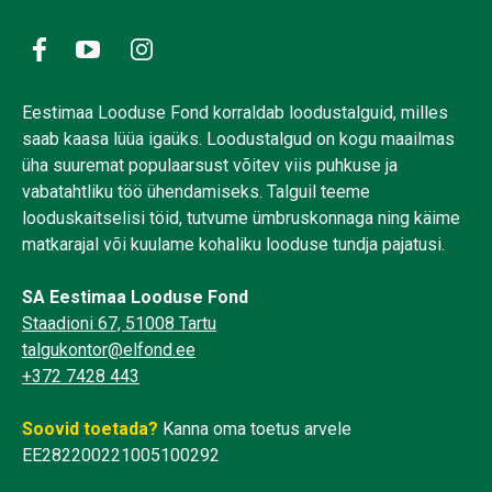
Eestimaa Looduse Fond korraldab loodustalguid, milles
saab kaasa lüüa igaüks. Loodustalgud on kogu maailmas
üha suuremat populaarsust võitev viis puhkuse ja
vabatahtliku töö ühendamiseks. Talguil teeme
looduskaitselisi töid, tutvume ümbruskonnaga ning käime
matkarajal või kuulame kohaliku looduse tundja pajatusi.
SA Eestimaa Looduse Fond
Staadioni 67, 51008 Tartu
talgukontor@elfond.ee
+372 7428 443
Soovid toetada?
Kanna oma toetus arvele
EE282200221005100292