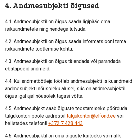
4. Andmesubjekti õigused
4.1. Andmesubjektil on õigus saada ligipääs oma
isikuandmetele ning nendega tutvuda.
4.2. Andmesubjektil on õigus saada informatsiooni tema
isikuandmete töötlemise kohta.
4.3. Andmesubjektil on õigus täiendada või parandada
ebatäpseid andmeid.
4.4. Kui andmetöötleja töötleb andmesubjekti isikuandmeid
andmesubjekti nõusoleku alusel, siis on andmesubjektil
õigus igal ajal nõusolek tagasi võtta.
4.5. Andmesubjekt saab õiguste teostamiseks pöörduda
talgukontori poole aadressil
talgukontor@elfond.ee
või
helistades telefonil
+372 7 428 443
.
4.6. Andmesubjektil on oma õiguste kaitseks võimalik