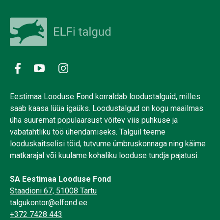
Eestimaa Looduse Fond korraldab loodustalguid, milles
saab kaasa lüüa igaüks. Loodustalgud on kogu maailmas
üha suuremat populaarsust võitev viis puhkuse ja
vabatahtliku töö ühendamiseks. Talguil teeme
looduskaitselisi töid, tutvume ümbruskonnaga ning käime
matkarajal või kuulame kohaliku looduse tundja pajatusi.
SA Eestimaa Looduse Fond
Staadioni 67, 51008 Tartu
talgukontor@elfond.ee
+372 7428 443