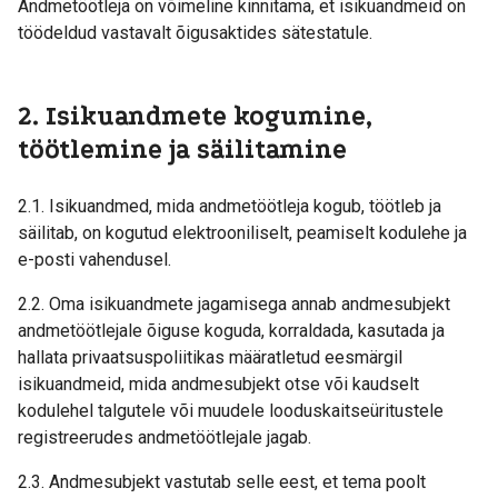
Andmetöötleja on võimeline kinnitama, et isikuandmeid on
töödeldud vastavalt õigusaktides sätestatule.
2. Isikuandmete kogumine,
töötlemine ja säilitamine
2.1. Isikuandmed, mida andmetöötleja kogub, töötleb ja
säilitab, on kogutud elektrooniliselt, peamiselt kodulehe ja
e-posti vahendusel.
2.2. Oma isikuandmete jagamisega annab andmesubjekt
andmetöötlejale õiguse koguda, korraldada, kasutada ja
hallata privaatsuspoliitikas määratletud eesmärgil
isikuandmeid, mida andmesubjekt otse või kaudselt
kodulehel talgutele või muudele looduskaitseüritustele
registreerudes andmetöötlejale jagab.
2.3. Andmesubjekt vastutab selle eest, et tema poolt