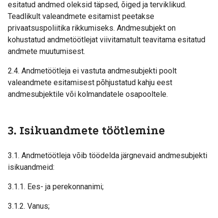
esitatud andmed oleksid täpsed, õiged ja terviklikud.
Teadlikult valeandmete esitamist peetakse
privaatsuspoliitika rikkumiseks. Andmesubjekt on
kohustatud andmetöötlejat viivitamatult teavitama esitatud
andmete muutumisest.
2.4. Andmetöötleja ei vastuta andmesubjekti poolt
valeandmete esitamisest põhjustatud kahju eest
andmesubjektile või kolmandatele osapooltele.
3. Isikuandmete töötlemine
3.1. Andmetöötleja võib töödelda järgnevaid andmesubjekti
isikuandmeid:
3.1.1. Ees- ja perekonnanimi;
3.1.2. Vanus;