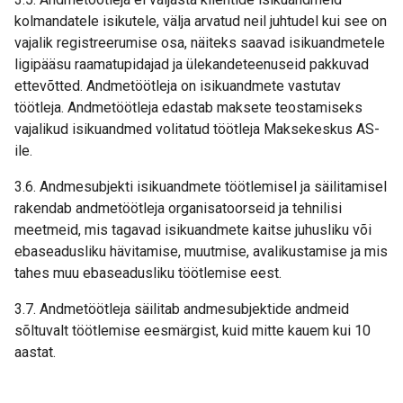
kolmandatele isikutele, välja arvatud neil juhtudel kui see on
vajalik registreerumise osa, näiteks saavad isikuandmetele
ligipääsu raamatupidajad ja ülekandeteenuseid pakkuvad
ettevõtted. Andmetöötleja on isikuandmete vastutav
töötleja. Andmetöötleja edastab maksete teostamiseks
vajalikud isikuandmed volitatud töötleja Maksekeskus AS-
ile.
3.6. Andmesubjekti isikuandmete töötlemisel ja säilitamisel
rakendab andmetöötleja organisatoorseid ja tehnilisi
meetmeid, mis tagavad isikuandmete kaitse juhusliku või
ebaseadusliku hävitamise, muutmise, avalikustamise ja mis
tahes muu ebaseadusliku töötlemise eest.
3.7. Andmetöötleja säilitab andmesubjektide andmeid
sõltuvalt töötlemise eesmärgist, kuid mitte kauem kui 10
aastat.