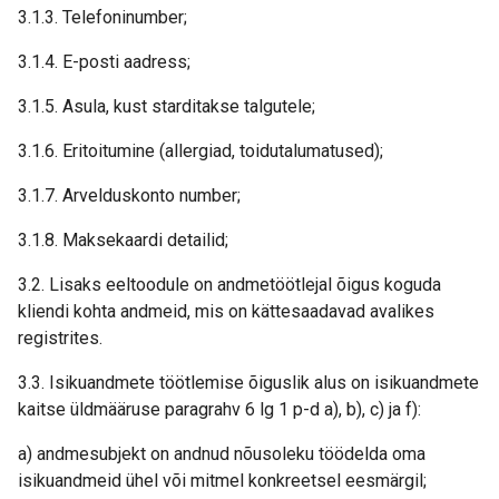
3.1.3. Telefoninumber;
3.1.4. E-posti aadress;
3.1.5. Asula, kust starditakse talgutele;
3.1.6. Eritoitumine (allergiad, toidutalumatused);
3.1.7. Arvelduskonto number;
3.1.8. Maksekaardi detailid;
3.2. Lisaks eeltoodule on andmetöötlejal õigus koguda
kliendi kohta andmeid, mis on kättesaadavad avalikes
registrites.
3.3. Isikuandmete töötlemise õiguslik alus on isikuandmete
kaitse üldmääruse paragrahv 6 lg 1 p-d a), b), c) ja f):
a) andmesubjekt on andnud nõusoleku töödelda oma
isikuandmeid ühel või mitmel konkreetsel eesmärgil;