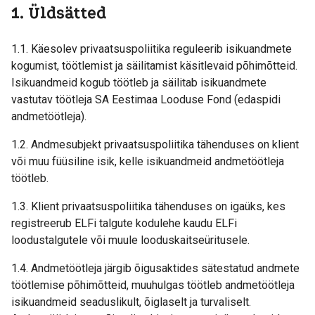
1. Üldsätted
1.1. Käesolev privaatsuspoliitika reguleerib isikuandmete
kogumist, töötlemist ja säilitamist käsitlevaid põhimõtteid.
Isikuandmeid kogub töötleb ja säilitab isikuandmete
vastutav töötleja SA Eestimaa Looduse Fond (edaspidi
andmetöötleja).
1.2. Andmesubjekt privaatsuspoliitika tähenduses on klient
või muu füüsiline isik, kelle isikuandmeid andmetöötleja
töötleb.
1.3. Klient privaatsuspoliitika tähenduses on igaüks, kes
registreerub ELFi talgute kodulehe kaudu ELFi
loodustalgutele või muule looduskaitseüritusele.
1.4. Andmetöötleja järgib õigusaktides sätestatud andmete
töötlemise põhimõtteid, muuhulgas töötleb andmetöötleja
isikuandmeid seaduslikult, õiglaselt ja turvaliselt.