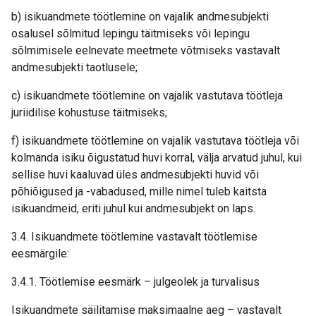
b) isikuandmete töötlemine on vajalik andmesubjekti
osalusel sõlmitud lepingu täitmiseks või lepingu
sõlmimisele eelnevate meetmete võtmiseks vastavalt
andmesubjekti taotlusele;
c) isikuandmete töötlemine on vajalik vastutava töötleja
juriidilise kohustuse täitmiseks;
f) isikuandmete töötlemine on vajalik vastutava töötleja või
kolmanda isiku õigustatud huvi korral, välja arvatud juhul, kui
sellise huvi kaaluvad üles andmesubjekti huvid või
põhiõigused ja -vabadused, mille nimel tuleb kaitsta
isikuandmeid, eriti juhul kui andmesubjekt on laps.
3.4. Isikuandmete töötlemine vastavalt töötlemise
eesmärgile:
3.4.1. Töötlemise eesmärk – julgeolek ja turvalisus
Isikuandmete säilitamise maksimaalne aeg – vastavalt