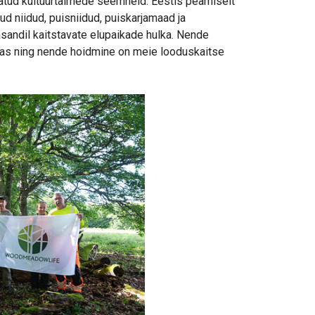
ülvatud kultuurtaimede seemneid. Eestis peamiselt
ud niidud, puisniidud, puiskarjamaad ja
sandil kaitstavate elupaikade hulka. Nende
oopas ning nende hoidmine on meie looduskaitse