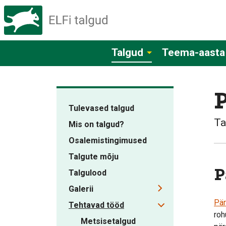
Talgud
Teema-aasta
Tulevased talgud
Ta
Mis on talgud?
Osalemistingimused
Talgute mõju
P
Talgulood
Galerii
Pär
Tehtavad tööd
roh
Metsisetalgud