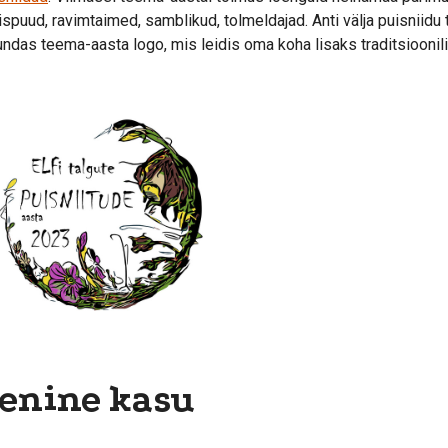
ispuud, ravimtaimed, samblikud, tolmeldajad. Anti välja puisniid
undas teema-aasta logo, mis leidis oma koha lisaks traditsioonili
enine kasu