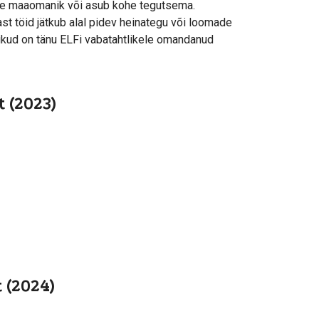
ivne maaomanik või asub kohe tegutsema.
ast töid jätkub alal pidev heinategu või loomade
ikud on tänu ELFi vabatahtlikele omandanud
 (2023)
 (2024)