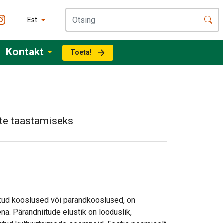
Est
Kontakt
Toeta!
ete taastamiseks
ikud kooslused või pärandkooslused, on
na. Pärandniitude elustik on looduslik,