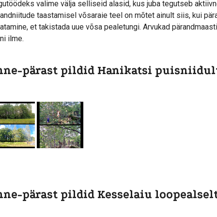
gutöödeks valime välja selliseid alasid, kus juba tegutseb akti
andniitude taastamisel võsaraie teel on mõtet ainult siis, kui pär
jatamine, et takistada uue võsa pealetungi. Arvukad pärandmaast
ni ilme.
ne-pärast pildid Hanikatsi puisniidult
ne-pärast pildid Kesselaiu loopealselt