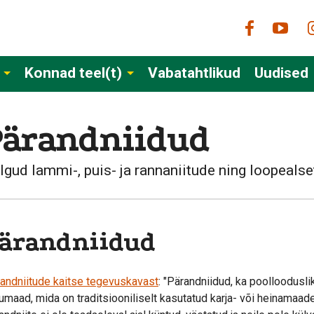
Konnad teel(t)
Vabatahtlikud
Uudised
Pärandniidud
lgud lammi-, puis- ja rannaniitude ning loopeals
ärandniidud
andniitude kaitse tegevuskavast
: "Pärandniidud, ka poolloodusl
umaad, mida on traditsiooniliselt kasutatud karja- või heinamaade