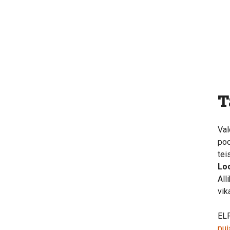
T
Val
poo
tei
Lo
All
vik
ELF
pui