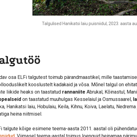
Talgulised Hanikatsi laiu puisniidul, 2023. aasta a
algutöö
dav osa ELFi talgutest toimub pärandmaastikel, mille taastami
llooduslikelt kooslustelt kadakaid ja võsa. Mõnel talgul on ehitat
ste liikide heaks on taastatud
rannaniite
Abrukal, Kõinastul, Mani
opealseid
on taastatud muuhulgas Kesselaiul ja Osmussaarel,
l
ika, Hanikatsi laiu, Hobulaiu, Keila, Kihnu, Koiva, Laelatu, Nedrema
atiga heina niitmisel.
i talgute kõige esimene teema-aasta 2011. aastal oli pühendat
sniidud
. Viimasel teema-aastal toimus loenguid heinamaa pärimuse