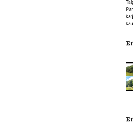
Tal
Pär
kar
kau
En
En