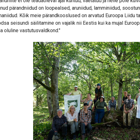
andniite ei ole teadaoleval ajal küntud, väetatud ja neile pole k
inud pärandniidud on loopealsed, aruniidud, lamminiidud, soostun
naniidud. Kõik meie pärandkooslused on arvatud Euroopa Liidu ta
dsa seisundi säilitamine on vajalik nii Eestis kui ka mujal Eur
a oluline vastutusvaldkond."