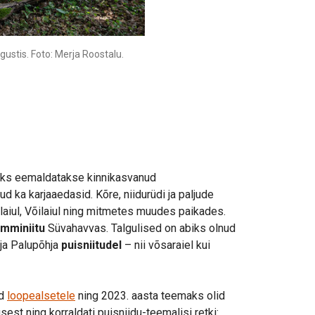
ugustis. Foto: Merja Roostalu.
seks eemaldatakse kinnikasvanud
ud ka karjaaedasid. Kõre, niidurüdi ja paljude
laiul, Võilaiul ning mitmetes muudes paikades.
amminiitu
Süvahavvas. Talgulised on abiks olnud
 ja Palupõhja
puisniitudel
– nii võsaraiel kui
ud
loopealsetele
ning 2023. aasta teemaks olid
st ning korraldati puisniidu-teemalisi retki: