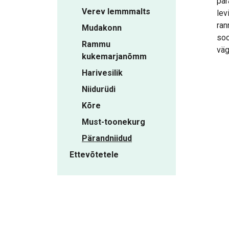
pär
Verev lemmmalts
lev
ran
Mudakonn
soo
Rammu
väg
kukemarjanõmm
Harivesilik
Niidurüdi
Kõre
Must-toonekurg
Pärandniidud
Ettevõtetele