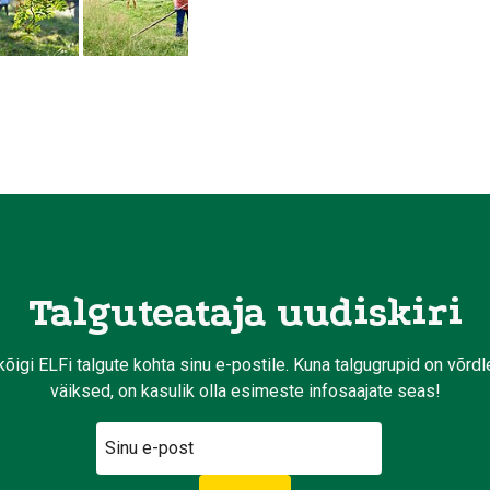
Talguteataja uudiskiri
kõigi ELFi talgute kohta sinu e-postile. Kuna talgugrupid on võrd
väiksed, on kasulik olla esimeste infosaajate seas!