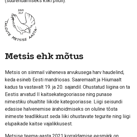
(suurendamiseks kliki pildil).
Metsis ehk mõtus
Metsis on siinmail väheneva arvukusega harv haudelind,
keda esineb Eesti mandriosas. Saaremaalt ja Hiiumaalt
kadus ta vastavalt 19. ja 20. sajandil. Ohustatud liigina on ta
Eestis arvatud II kaitsekategooriasse ning punase
nimestiku ohualtite liikide kategooriasse. Liigi seisundi
edasise halvenemise ärahoidmiseks on oluline tõsta
inimeste teadlikkust seda liiki ohustavate tegurite ning liigi
elupaikade kaitse vajalikkusest.
Metsise teema-aasta 2021 korraldamise eesmärk on