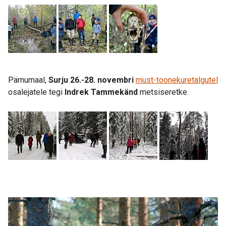
Pärnumaal,
Surju 26.-28. novembri
must-toonekuretalgutel
osalejatele tegi
Indrek Tammekänd
metsiseretke.