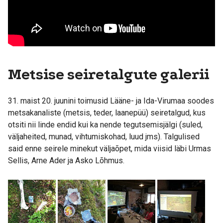
Metsise seiretalgute galerii
31. maist 20. juunini toimusid Lääne- ja Ida-Virumaa soodes
metsakanaliste (metsis, teder, laanepüü) seiretalgud, kus
otsiti nii linde endid kui ka nende tegutsemisjälgi (suled,
väljaheited, munad, vihtumiskohad, luud jms). Talgulised
said enne seirele minekut väljaõpet, mida viisid läbi Urmas
Sellis, Arne Ader ja Asko Lõhmus.