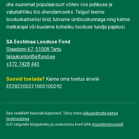
üha suuremat populaarsust võitev viis puhkuse ja
vabatahtliku töö ühendamiseks. Talguil teeme
looduskaitselisi töid, tutvume ümbruskonnaga ning käime
matkarajal või kuulame kohaliku looduse tundja pajatusi.
SA Eestimaa Looduse Fond
Staadioni 67, 51008 Tartu
talgukontor@elfond.ee
+372 7428 443
Soovid toetada?
Kanna oma toetus arvele
EE282200221005100292
See veebileht kasutab küpsiseid. Tutvu meie
isikuandmete kaitse
tingimustega
.
ELFi talgutele kirjapaneku ja osalustasu kord (ehk
müügitingimused
)