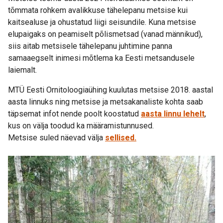
tõmmata rohkem avalikkuse tähelepanu metsise kui
kaitsealuse ja ohustatud liigi seisundile. Kuna metsise
elupaigaks on peamiselt põlismetsad (vanad männikud),
siis aitab metsisele tähelepanu juhtimine panna
samaaegselt inimesi mõtlema ka Eesti metsandusele
laiemalt.
MTÜ Eesti Ornitoloogiaühing kuulutas metsise 2018. aastal
aasta linnuks ning metsise ja metsakanaliste kohta saab
täpsemat infot nende poolt koostatud
aasta linnu lehelt
,
kus on välja toodud ka määramistunnused.
Metsise suled näevad välja
sellised.