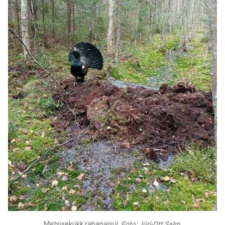
Metsisekukk rabapaisul.
Foto: Jüri-Ott Salm.