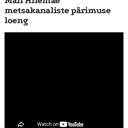
Mall Hiiemäe
metsakanaliste pärimuse
loeng