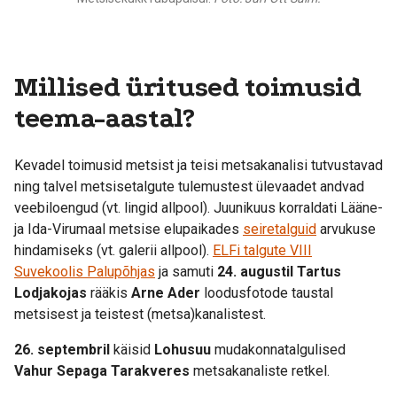
Millised üritused toimusid
teema-aastal?
Kevadel toimusid metsist ja teisi metsakanalisi tutvustavad
ning talvel metsisetalgute tulemustest ülevaadet andvad
veebiloengud (vt. lingid allpool). Juunikuus korraldati Lääne-
ja Ida-Virumaal metsise elupaikades
seiretalguid
arvukuse
hindamiseks (vt. galerii allpool).
ELFi talgute VIII
Suvekoolis Palupõhjas
ja samuti
24. augustil Tartus
Lodjakojas
rääkis
Arne Ader
loodusfotode taustal
metsisest ja teistest (metsa)kanalistest.
26. septembril
käisid
Lohusuu
mudakonnatalgulised
Vahur Sepaga Tarakveres
metsakanaliste retkel.