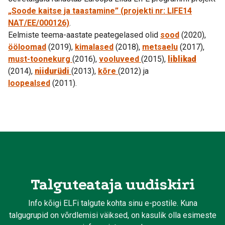
„Soode kaitse ja taastamine” (
projekti nr: LIFE14
NAT/EE/000126)
.
Eelmiste teema-aastate peategelased olid
sood
(2020),
ööloomad
(2019),
kimalased
(2018),
metsaelu
(2017),
must-toonekurg
(2016),
vooluveed
(2015),
liblikad
(2014),
niidurüdi
(2013),
kõre
(2012) ja
loopealsed
(2011).
Talguteataja uudiskiri
Info kõigi ELFi talgute kohta sinu e-postile. Kuna
talgugrupid on võrdlemisi väiksed, on kasulik olla esimeste