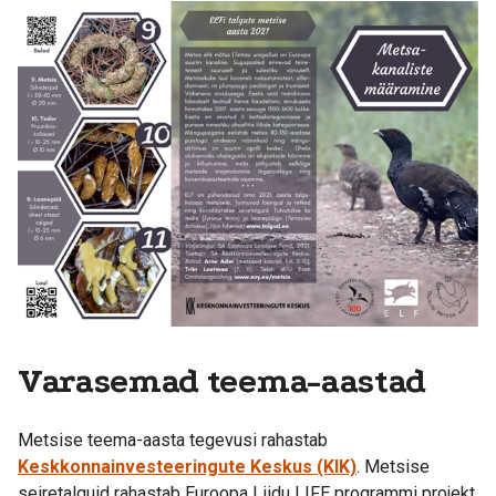
Varasemad teema-aastad
Metsise teema-aasta tegevusi rahastab
Keskkonnainvesteeringute Keskus (KIK)
. Metsise
seiretalguid rahastab Euroopa Liidu LIFE programmi projekt