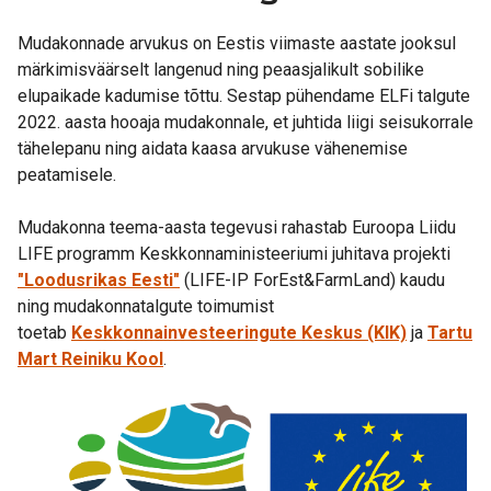
Mudakonnade arvukus on Eestis viimaste aastate jooksul
märkimisväärselt langenud ning peaasjalikult sobilike
elupaikade kadumise tõttu. Sestap pühendame ELFi talgute
2022. aasta hooaja mudakonnale, et juhtida liigi seisukorrale
tähelepanu ning aidata kaasa arvukuse vähenemise
peatamisele.
Mudakonna teema-aasta tegevusi rahastab Euroopa Liidu
LIFE programm Keskkonnaministeeriumi juhitava projekti
"Loodusrikas Eesti"
(LIFE-IP ForEst&FarmLand) kaudu
ning mudakonnatalgute toimumist
toetab
Keskkonnainvesteeringute Keskus (KIK)
ja
Tartu
Mart Reiniku Kool
.