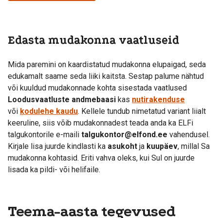
Edasta mudakonna vaatluseid
Mida paremini on kaardistatud mudakonna elupaigad, seda
edukamalt saame seda liiki kaitsta. Sestap palume nähtud
või kuuldud mudakonnade kohta sisestada vaatlused
Loodusvaatluste andmebaasi
kas
nutirakenduse
või
kodulehe kaudu
. Kellele tundub nimetatud variant liialt
keeruline, siis võib mudakonnadest teada anda ka ELFi
talgukontorile e-maili
talgukontor@elfond.ee
vahendusel.
Kirjale lisa juurde kindlasti ka
asukoht
ja
kuupäev
, millal Sa
mudakonna kohtasid. Eriti vahva oleks, kui Sul on juurde
lisada ka pildi- või helifaile.
Teema-aasta tegevused