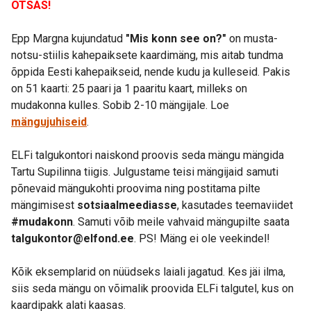
OTSAS!
Epp Margna kujundatud
"Mis konn see on?"
on musta-
notsu-stiilis kahepaiksete kaardimäng, mis aitab tundma
õppida Eesti kahepaikseid, nende kudu ja kulleseid. Pakis
on 51 kaarti: 25 paari ja 1 paaritu kaart, milleks on
mudakonna kulles. Sobib 2-10 mängijale. Loe
mängujuhiseid
.
ELFi talgukontori naiskond proovis seda mängu mängida
Tartu Supilinna tiigis. Julgustame teisi mängijaid samuti
põnevaid mängukohti proovima ning postitama pilte
mängimisest
sotsiaalmeediasse
, kasutades teemaviidet
#mudakonn
. Samuti võib meile vahvaid mängupilte saata
talgukontor@elfond.ee
. PS! Mäng ei ole veekindel!
Kõik eksemplarid on nüüdseks laiali jagatud. Kes jäi ilma,
siis seda mängu on võimalik proovida ELFi talgutel, kus on
kaardipakk alati kaasas.