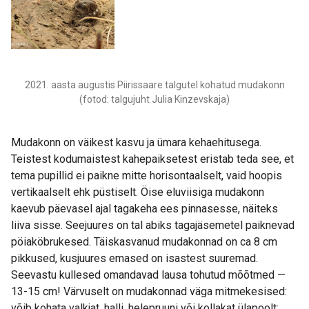
2021. aasta augustis Piirissaare talgutel kohatud mudakonn
(fotod: talgujuht Julia Kinzevskaja)
Mudakonn on väikest kasvu ja ümara kehaehitusega.
Teistest kodumaistest kahepaiksetest eristab teda see, et
tema pupillid ei paikne mitte horisontaalselt, vaid hoopis
vertikaalselt ehk püstiselt. Öise eluviisiga mudakonn
kaevub päevasel ajal tagakeha ees pinnasesse, näiteks
liiva sisse. Seejuures on tal abiks tagajäsemetel paiknevad
pöiaköbrukesed. Täiskasvanud mudakonnad on ca 8 cm
pikkused, kusjuures emased on isastest suuremad.
Seevastu kullesed omandavad lausa tohutud mõõtmed —
13-15 cm! Värvuselt on mudakonnad väga mitmekesised:
võib kohata valkjat, halli, helepruuni või kollakat ülapoolt;