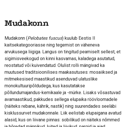
Mudakonn
Mudakonn (
Pelobates fuscus
) kuulub Eestis II
kaitsekategooriasse ning tegemist on väheneva
arvukusega liigiga. Langus on tingitud peamiselt sellest, et
sigimisveekogud on kinni kasvamas, kaladega asutatud,
reostatud või kuivendatud. Olulist rolli mängivad ka
muutused traditsioonilises maakasutuses: mosaiiksed ja
mitmekesised maastikud asenduvad ulatuslike
monokultuuripõldudega, kus kasutatakse
põllundumajandus-kemikaale ja -mürke. Lisaks võsastuvad
avamaastikud, pakkudes sellega elupaika röövloomadele
(näiteks rebane, kährik, nastik) ning suurendades seeläbi
kisklussurvet mudakonnale. Liik eelistab elupaigana avatud
alasid, kus on liivane pinnas: sobilikud on näiteks nõmmed
ja hõredad männikud, luited ja liivikud, pargid ja aiad,