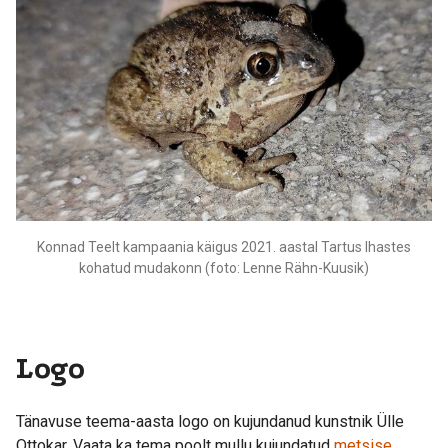
Konnad Teelt kampaania käigus 2021. aastal Tartus Ihastes
kohatud mudakonn (foto: Lenne Rähn-Kuusik)
Logo
Tänavuse teema-aasta logo on kujundanud kunstnik Ülle
Ottokar. Vaata ka tema poolt mullu kujundatud
metsise