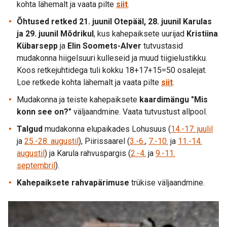
kohta lähemalt ja vaata pilte
siit
.
Õhtused retked 21. juunil Otepääl, 28. juunil Karulas
ja 29. juunil Mõdrikul
, kus kahepaiksete uurijad
Kristiina
Kübarsepp
ja
Elin Soomets-Alver
tutvustasid
mudakonna hiigelsuuri kulleseid ja muud tiigielustikku.
Koos retkejuhtidega tuli kokku 18+17+15=50 osalejat.
Loe retkede kohta lähemalt ja vaata pilte
siit
.
Mudakonna ja teiste kahepaiksete
kaardimängu "Mis
konn see on?"
väljaandmine. Vaata tutvustust allpool.
Talgud
mudakonna elupaikades Lohusuus (
14.-17. juulil
ja
25.-28. augustil
), Piirissaarel (
3.-6.
,
7.-10.
ja
11.-14.
augustil
) ja Karula rahvuspargis (
2.-4.
ja
9.-11.
septembril
).
Kahepaiksete rahvapärimuse
trükise väljaandmine.