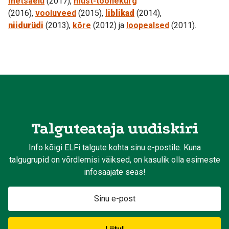
metsaelu
(2017),
must-toonekurg
(2016),
vooluveed
(2015),
liblikad
(2014),
niidurüdi
(2013),
kõre
(2012) ja
loopealsed
(2011).
Talguteataja uudiskiri
Info kõigi ELFi talgute kohta sinu e-postile. Kuna
talgugrupid on võrdlemisi väiksed, on kasulik olla esimeste
infosaajate seas!