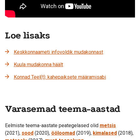
Loe lisaks
Keskkonnaameti infovoldik mudakonnast
Kuula mudakonna häält
Konnad Teel(t): kahepaiksete määramisabi
Varasemad teema-aastad
Eelmiste teema-aastate peategelased olid
metsis
(2021),
sood
(2020),
ööloomad
(2019),
kimalased
(2018),