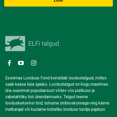
Eestimaa Looduse Fond korraldab loodustalguid, milles
saab kaasa lüüa igaüks. Loodustalgud on kogu maailmas
üha suuremat populaarsust võitev viis puhkuse ja
vabatahtliku töö ühendamiseks. Talguil teeme
looduskaitselisi töid, tutvume ümbruskonnaga ning käime
matkarajal või kuulame kohaliku looduse tundja pajatusi.