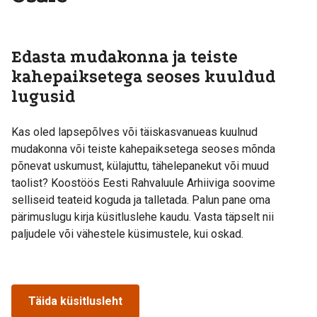
Edasta mudakonna ja teiste
kahepaiksetega seoses kuuldud
lugusid
Kas oled lapsepõlves või täiskasvanueas kuulnud
mudakonna või teiste kahepaiksetega seoses mõnda
põnevat uskumust, külajuttu, tähelepanekut või muud
taolist? Koostöös Eesti Rahvaluule Arhiiviga soovime
selliseid teateid koguda ja talletada. Palun pane oma
pärimuslugu kirja küsitluslehe kaudu. Vasta täpselt nii
paljudele või vähestele küsimustele, kui oskad.
Täida küsitlusleht