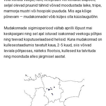
seljal olevad pruunid tähnid võivad moodustada laike, triipe,
marmorja mustri või hoopiski puududa. Mis aga kõige
põnevam — mudakonnadel võib küljes olla küüslaugulõhn.
Mudakonnade sigimisperiood vältab aprilli lõpust mai
keskpaigani ning sel ajal istuvad isakonnad veekogu põhjas
ning teevad koputuselaadseid helisid. Kuna mudakonnad on
kullesestaadiumis tavatult kaua, 2-5 kuud, siis võivad
leviala põhjaosas, näiteks Rootsis, kullesed ka talvituda
ning moonduda alles järgmisel aastal.