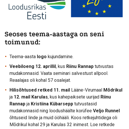
Seoses teema-aastaga on seni
toimunud:
Teema-aasta
logo
kujundamine.
Veebiloeng 12. aprillil
, kus
Riinu Rannap
tutvustas
mudakonnasid. Vaata seminari salvestust allpool.
Reaalajas oli kohal 57 osalejat.
Hilisõhtused retked 11. mail
Lääne-Virumaal
Mõdrikul
ja
12. mail Karulas
, kus kahepaiksete uurijad
Riinu
Rannap
ja
Kristiina Kübarsepp
tutvustasid
mudakonnasid ning loodushäälte korüfee
Veljo Runnel
õhtuseid linde ja muid ööhääli. Koos retkejuhtidega oli
Mõdrikul kohal 29 ja Karulas 32 inimest. Loe retkede