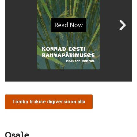
Tõmba trükise digiversioon alla
Osale