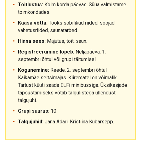
Toitlustus:
Kolm korda päevas. Süüa valmistame
toimkondades.
Kaasa võtta:
Tööks sobilikud riided, soojad
vahetusriided, saunatarbed.
Hinna sees:
Majutus, toit, saun.
Registreerumine lõpeb:
Neljapäeva, 1.
septembri õhtul või grupi täitumisel.
Kogunemine:
Reede, 2. septembri õhtul
Kaikamäe seltsimajas. Kiirematel on võimalik
Tartust küüti saada ELFi minibussiga. Üksikasjade
täpsustamiseks võtab talgulistega ühendust
talgujuht.
Grupi suurus:
10
Talgujuhid:
Jana Adari, Kristiina Kübarsepp.