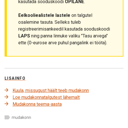
kasutada sooduskoodi
OPILANE
.
Eelkooliealistele lastele
on talgutel
osalemine tasuta. Selleks tuleb
registreerimisankeedil kasutada sooduskoodi
LAPS
ning panna linnuke valiku "Tasu arvega"
ette (0-eurose arve puhul pangalink ei tööta).
LISAINFO
Kuula, missugust häält teeb mudakonn
Loe mudakonnatalgutest lähemalt
Mudakonna teema-aasta
mudakonn