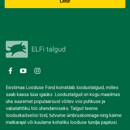
Eestimaa Looduse Fond korraldab loodustalguid, milles
saab kaasa lüüa igaüks. Loodustalgud on kogu maailmas
üha suuremat populaarsust võitev viis puhkuse ja
vabatahtliku töö ühendamiseks. Talguil teeme
looduskaitselisi töid, tutvume ümbruskonnaga ning käime
matkarajal või kuulame kohaliku looduse tundja pajatusi.