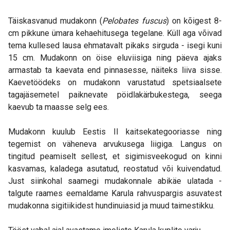
Täiskasvanud mudakonn (
Pelobates fuscus
) on kõigest 8-
cm pikkune ümara kehaehitusega tegelane. Küll aga võivad
tema kullesed lausa ehmatavalt pikaks sirguda - isegi kuni
15 cm. Mudakonn on öise eluviisiga ning päeva ajaks
armastab ta kaevata end pinnasesse, näiteks liiva sisse.
Kaevetöödeks on mudakonn varustatud spetsiaalsete
tagajäsemetel paiknevate pöidlakärbukestega, seega
kaevub ta maasse selg ees.
Mudakonn kuulub Eestis II kaitsekategooriasse ning
tegemist on väheneva arvukusega liigiga. Langus on
tingitud peamiselt sellest, et sigimisveekogud on kinni
kasvamas, kaladega asutatud, reostatud või kuivendatud.
Just siinkohal saamegi mudakonnale abikäe ulatada -
talgute raames eemaldame Karula rahvuspargis asuvatest
mudakonna sigitiikidest hundinuiasid ja muud taimestikku.