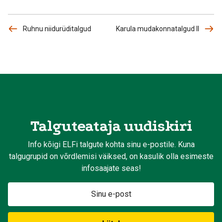
Ruhnu niidurüditalgud
Karula mudakonnatalgud II
Talguteataja uudiskiri
Info kõigi ELFi talgute kohta sinu e-postile. Kuna
talgugrupid on võrdlemisi väiksed, on kasulik olla esimeste
infosaajate seas!