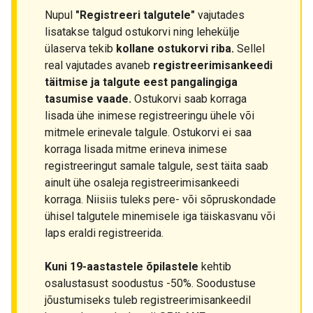
Nupul
"Registreeri talgutele"
vajutades
lisatakse talgud ostukorvi ning lehekülje
ülaserva tekib
kollane ostukorvi riba.
Sellel
real vajutades avaneb
registreerimisankeedi
täitmise ja talgute eest pangalingiga
tasumise vaade.
Ostukorvi saab korraga
lisada ühe inimese registreeringu ühele või
mitmele erinevale talgule. Ostukorvi ei saa
korraga lisada mitme erineva inimese
registreeringut samale talgule, sest täita saab
ainult ühe osaleja registreerimisankeedi
korraga. Niisiis tuleks pere- või sõpruskondade
ühisel talgutele minemisele iga täiskasvanu või
laps eraldi registreerida.
Kuni 19-aastastele õpilastele
kehtib
osalustasust soodustus -50%. Soodustuse
jõustumiseks tuleb registreerimisankeedil