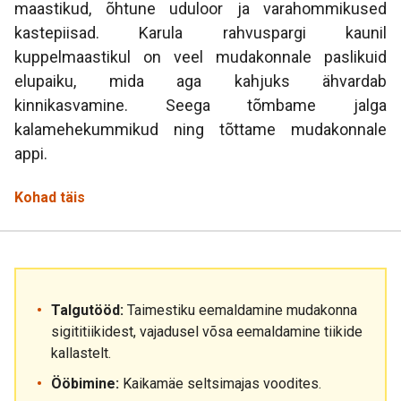
maastikud, õhtune uduloor ja varahommikused
kastepiisad. Karula rahvuspargi kaunil
kuppelmaastikul on veel mudakonnale paslikuid
elupaiku, mida aga kahjuks ähvardab
kinnikasvamine. Seega tõmbame jalga
kalamehekummikud ning tõttame mudakonnale
appi.
Kohad täis
Talgutööd:
Taimestiku eemaldamine mudakonna
sigititiikidest, vajadusel võsa eemaldamine tiikide
kallastelt.
Ööbimine:
Kaikamäe seltsimajas voodites.