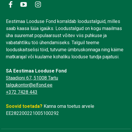
Eestimaa Looduse Fond korraldab loodustalguid, milles
saab kaasa lüüa igaüks. Loodustalgud on kogu maailmas
üha suuremat populaarsust võitev viis puhkuse ja
vabatahtliku töö ühendamiseks. Talguil teeme
looduskaitselisi töid, tutvume ümbruskonnaga ning käime
matkarajal või kuulame kohaliku looduse tundja pajatusi.
SA Eestimaa Looduse Fond
Staadioni 67, 51008 Tartu
talgukontor@elfond.ee
+372 7428 443
Soovid toetada?
Kanna oma toetus arvele
EE282200221005100292