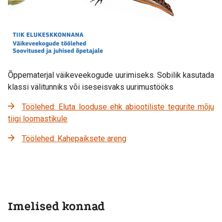
Õppematerjal väikeveekogude uurimiseks. Sobilik kasutada
klassi välitunniks või iseseisvaks uurimustööks
Töölehed: Eluta looduse ehk abiootiliste tegurite mõju
tiigi loomastikule
Töölehed: Kahepaiksete areng
Imelised konnad