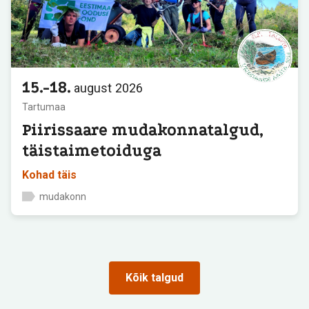
15.-18.
august
2026
Tartumaa
Piirissaare mudakonnatalgud,
täistaimetoiduga
Kohad täis
mudakonn
Kõik talgud