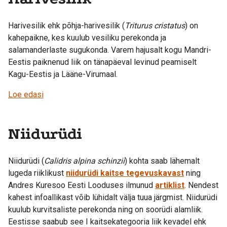
Harivesilik ehk põhja-harivesilik (
Triturus cristatus
) on
kahepaikne, kes kuulub vesiliku perekonda ja
salamanderlaste sugukonda. Varem hajusalt kogu Mandri-
Eestis paiknenud liik on tänapäeval levinud peamiselt
Kagu-Eestis ja Lääne-Virumaal.
Loe edasi
Niidurüdi
Niidurüdi (
Calidris alpina schinzii
) kohta saab lähemalt
lugeda riiklikust
niidurüdi kaitse tegevuskavast
ning
Andres Kuresoo Eesti Looduses ilmunud
artiklist
. Nendest
kahest infoallikast võib lühidalt välja tuua järgmist. Niidurüdi
kuulub kurvitsaliste perekonda ning on soorüdi alamliik.
Eestisse saabub see I kaitsekategooria liik kevadel ehk