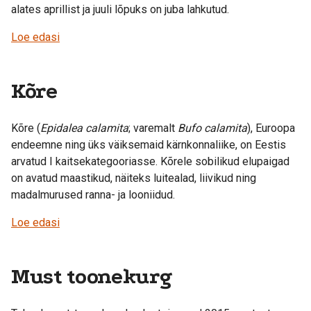
alates aprillist ja juuli lõpuks on juba lahkutud.
Loe edasi
Kõre
Kõre (
Epidalea calamita
; varemalt
Bufo calamita
), Euroopa
endeemne ning üks väiksemaid kärnkonnaliike, on Eestis
arvatud I kaitsekategooriasse. Kõrele sobilikud elupaigad
on avatud maastikud, näiteks luitealad, liivikud ning
madalmurused ranna- ja looniidud.
Loe edasi
Must toonekurg