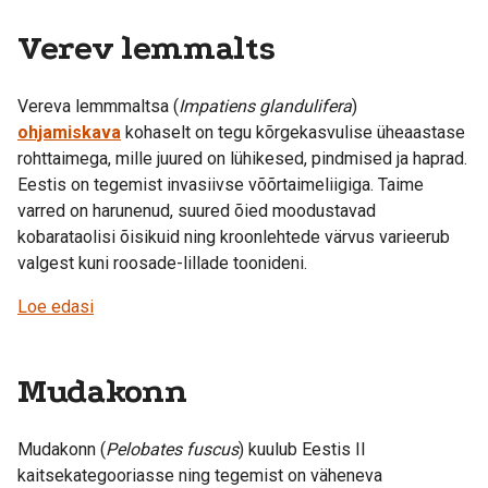
Verev lemmalts
Vereva lemmmaltsa (
Impatiens glandulifera
)
ohjamiskava
kohaselt on tegu kõrgekasvulise üheaastase
rohttaimega, mille juured on lühikesed, pindmised ja haprad.
Eestis on tegemist invasiivse võõrtaimeliigiga. Taime
varred on harunenud, suured õied moodustavad
kobarataolisi õisikuid ning kroonlehtede värvus varieerub
valgest kuni roosade-lillade toonideni.
Loe edasi
Mudakonn
Mudakonn (
Pelobates fuscus
) kuulub Eestis II
kaitsekategooriasse ning tegemist on väheneva