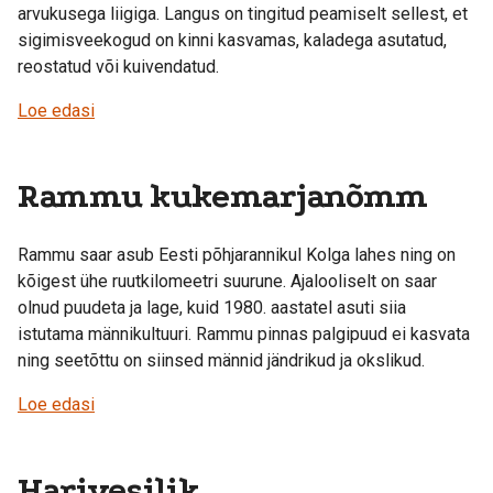
arvukusega liigiga. Langus on tingitud peamiselt sellest, et
sigimisveekogud on kinni kasvamas, kaladega asutatud,
reostatud või kuivendatud.
Loe edasi
Rammu kukemarjanõmm
Rammu saar asub Eesti põhjarannikul Kolga lahes ning on
kõigest ühe ruutkilomeetri suurune. Ajalooliselt on saar
olnud puudeta ja lage, kuid 1980. aastatel asuti siia
istutama männikultuuri. Rammu pinnas palgipuud ei kasvata
ning seetõttu on siinsed männid jändrikud ja okslikud.
Loe edasi
Harivesilik