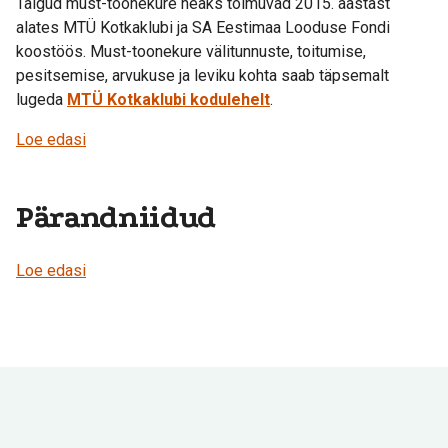
Talgud must-toonekure heaks toimuvad 2015. aastast
alates MTÜ Kotkaklubi ja SA Eestimaa Looduse Fondi
koostöös. Must-toonekure välitunnuste, toitumise,
pesitsemise, arvukuse ja leviku kohta saab täpsemalt
lugeda
MTÜ Kotkaklubi kodulehelt
.
Loe edasi
Pärandniidud
Loe edasi