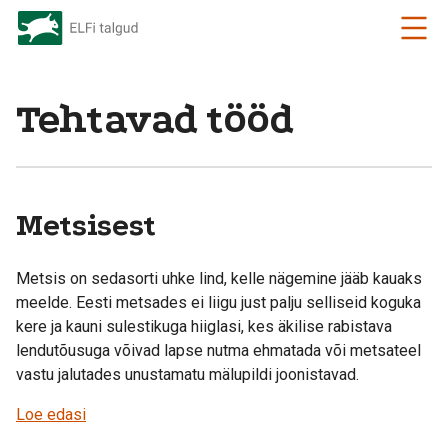
Tehtavad tööd
Metsisest
Metsis on sedasorti uhke lind, kelle nägemine jääb kauaks
meelde. Eesti metsades ei liigu just palju selliseid koguka
kere ja kauni sulestikuga hiiglasi, kes äkilise rabistava
lendutõusuga võivad lapse nutma ehmatada või metsateel
vastu jalutades unustamatu mälupildi joonistavad.
Loe edasi