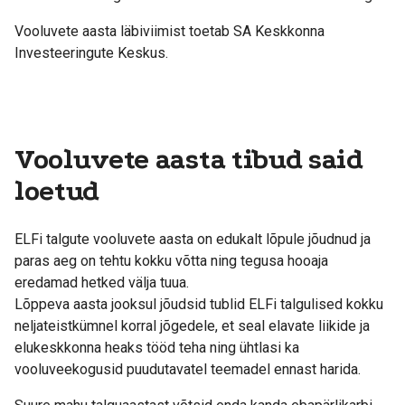
Vooluvete aasta läbiviimist toetab SA Keskkonna
Investeeringute Keskus.
Vooluvete aasta tibud said
loetud
ELFi talgute vooluvete aasta on edukalt lõpule jõudnud ja
paras aeg on tehtu kokku võtta ning tegusa hooaja
eredamad hetked välja tuua.
Lõppeva aasta jooksul jõudsid tublid ELFi talgulised kokku
neljateistkümnel korral jõgedele, et seal elavate liikide ja
elukeskkonna heaks tööd teha ning ühtlasi ka
vooluveekogusid puudutavatel teemadel ennast harida.