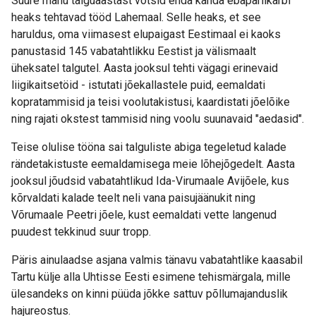
Suure mahu talguaastast võtsid enda kanda ebapärlikarbi
heaks tehtavad tööd Lahemaal. Selle heaks, et see
haruldus, oma viimasest elupaigast Eestimaal ei kaoks
panustasid 145 vabatahtlikku Eestist ja välismaalt
üheksatel talgutel. Aasta jooksul tehti vägagi erinevaid
liigikaitsetöid - istutati jõekallastele puid, eemaldati
kopratammisid ja teisi voolutakistusi, kaardistati jõelõike
ning rajati okstest tammisid ning voolu suunavaid "aedasid".
Teise olulise tööna sai talguliste abiga tegeletud kalade
rändetakistuste eemaldamisega meie lõhejõgedelt. Aasta
jooksul jõudsid vabatahtlikud Ida-Virumaale Avijõele, kus
kõrvaldati kalade teelt neli vana paisujäänukit ning
Võrumaale Peetri jõele, kust eemaldati vette langenud
puudest tekkinud suur tropp.
Päris ainulaadse asjana valmis tänavu vabatahtlike kaasabil
Tartu külje alla Uhtisse Eesti esimene tehismärgala, mille
ülesandeks on kinni püüda jõkke sattuv põllumajanduslik
hajureostus.