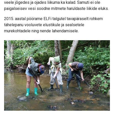
veele jõgedes ja ojades liikuma ka kalad. Samuti ei ole
paigalseisev vesi soodne mitmete haruldaste liikide eluks.
2015. aastal pöörame ELFi talgutel tavapäraselt rohkem
tähelepanu vooluvete elustikule ja sealsetele
murekohtadele ning nende lahendamisele.