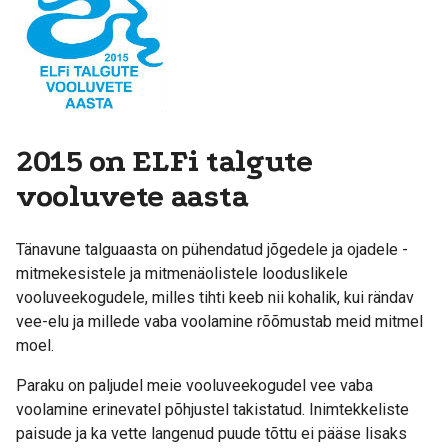
2015 on ELFi talgute
vooluvete aasta
Tänavune talguaasta on pühendatud jõgedele ja ojadele -
mitmekesistele ja mitmenäolistele looduslikele
vooluveekogudele, milles tihti keeb nii kohalik, kui rändav
vee-elu ja millede vaba voolamine rõõmustab meid mitmel
moel.
Paraku on paljudel meie vooluveekogudel vee vaba
voolamine erinevatel põhjustel takistatud. Inimtekkeliste
paisude ja ka vette langenud puude tõttu ei pääse lisaks