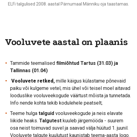
ELFi talgulised 2008. aastal Pärnumaal Männiku oja taastamas.
Vooluvete aastal on plaanis
Tammide teemalised
filmiõhtud Tartus (31.03) ja
Tallinnas (01.04)
Vooluvete retked
,
mille käigus külastame põnevaid
paiku või kulgeme vetel, mis ühel või teisel moel aitavad
looduslike vooluveekogude väärtust mõista ja tunnetada.
Info nende kohta tekib kodulehele peatselt;
Teeme hulga
talguid
vooluveekogude ja neis elavate
liikide heaks.
Talgutest
kuuleb järgemööda - suurem
osa neist toimuvad suvel ja saavad välja hüütud 1. juunil.
Vooluvete talgute kuulutust kaunistab teema-aasta logo.