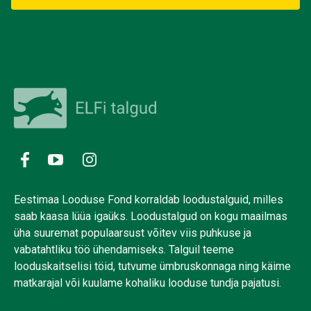
Eestimaa Looduse Fond korraldab loodustalguid, milles
saab kaasa lüüa igaüks. Loodustalgud on kogu maailmas
üha suuremat populaarsust võitev viis puhkuse ja
vabatahtliku töö ühendamiseks. Talguil teeme
looduskaitselisi töid, tutvume ümbruskonnaga ning käime
matkarajal või kuulame kohaliku looduse tundja pajatusi.