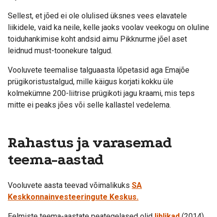
Sellest, et jõed ei ole olulised üksnes vees elavatele
liikidele, vaid ka neile, kelle jaoks voolav veekogu on oluline
toiduhankimise koht andsid aimu Pikknurme jõel aset
leidnud must-toonekure talgud.
Vooluvete teemalise talguaasta lõpetasid aga Emajõe
prügikoristustalgud, mille käigus korjati kokku üle
kolmekümne 200-liitrise prügikoti jagu kraami, mis teps
mitte ei peaks jões või selle kallastel vedelema.
Rahastus ja varasemad
teema-aastad
Vooluvete aasta teevad võimalikuks
SA
Keskkonnainvesteeringute Keskus.
Eelmiste teema-aastate peategelased olid
liblikad
(2014),