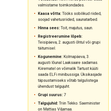
valmistame toimkondades.
Kaasa võtta:
Tööks sobilikud riided,
soojad vahetusriided, saunatarbed.
Hinna sees:
Toit, majutus, saun.
Registreerumine lõpeb:
Teisipäeva, 2. augusti õhtul või grupi
täitumisel.
Kogunemine:
Kolmapäeva, 3.
augusti lõunal Laaksaare sadamas.
Kiirematel on võimalik Tartust küüti
saada ELFi minibussiga. Üksikasjade
täpsustamiseks võtab talgulistega
ühendust talgujuht.
Grupi suurus:
7
Talgujuhid:
Triin Tekko. Saeminister
on Mattias Viljamaa.