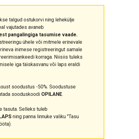
kse talgud ostukorvi ning lehekülje
eal vajutades avaneb
eest pangalingiga tasumise vaade.
streeringu ühele või mitmele erinevale
erineva inimese registreeringut samale
treerimisankeedi korraga. Niisiis tuleks
isele iga täiskasvanu või laps eraldi
asust soodustus -50%. Soodustuse
sutada sooduskoodi
OPILANE
.
 tasuta. Selleks tuleb
LAPS
ning panna linnuke valiku "Tasu
ööta).