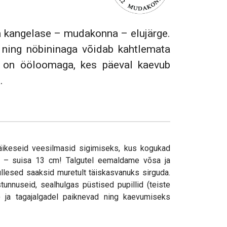
 kangelase – mudakonna – elujärge.
ning nöbininaga võidab kahtlemata
t on ööloomaga, kes päeval kaevub
.
ikeseid veesilmasid sigimiseks, kus kogukad
– suisa 13 cm! Talgutel eemaldame võsa ja
kullesed saaksid muretult täiskasvanuks sirguda.
unnuseid, sealhulgas püstised pupillid (teiste
) ja tagajalgadel paiknevad ning kaevumiseks