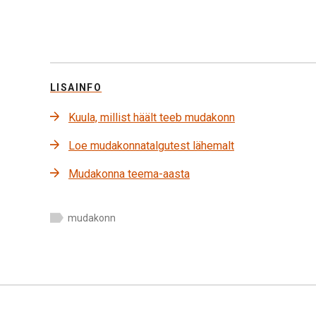
LISAINFO
Kuula, millist häält teeb mudakonn
Loe mudakonnatalgutest lähemalt
Mudakonna teema-aasta
mudakonn