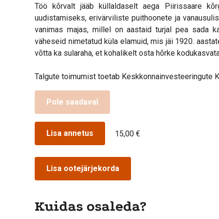
Töö kõrvalt jääb küllaldaselt aega Piirissaare kõ
uudistamiseks, erivärviliste puithoonete ja vanausuli
vanimas majas, millel on aastaid turjal pea sada
väheseid nimetatud küla elamuid, mis jäi 1920. aasta
võtta ka sularaha, et kohalikelt osta hõrke kodukasvat
Talgute toimumist toetab Keskkonnainvesteeringute K
Pole saadaval
Lisa annetus
15,00 €
Lisa ootejärjekorda
Kuidas osaleda?