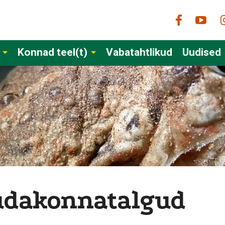
Konnad teel(t)
Vabatahtlikud
Uudised
mudakonnatalgud