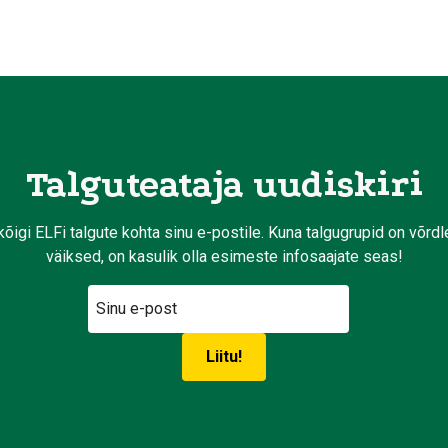
Talguteataja uudiskiri
kõigi ELFi talgute kohta sinu e-postile. Kuna talgugrupid on võrd
väiksed, on kasulik olla esimeste infosaajate seas!