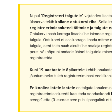
Nupul
"Registreeri talgutele"
vajutades lisata
ülaserva tekib
kollane ostukorvi riba.
Sellel r
registreerimisankeedi täitmise ja talgute 
Ostukorvi saab korraga lisada ühe inimese regi
talgule. Ostukorvi ei saa korraga lisada mitme 
talgule, sest täita saab ainult ühe osaleja regis
pere- või sõpruskondade ühisel talgutele minem
registreerida.
Kuni 19-aastastele õpilastele
kehtib osalust
jõustumiseks tuleb registreerimisankeedil ka
Eelkooliealistele lastele
on talgutel osalemine
registreerimisankeedil kasutada sooduskoodi
arvega" ette (0-eurose arve puhul pangalink ei t