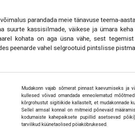
e võimalus parandada meie tänavuse teema-aasta
 suurte kassisilmade, väikese ja ümara keha 
aarel kohata on aga üsna vähe, sest tegemis
es peenarde vahel selgrootuid pintslisse pistma
Mudakonn vajab sõmerat pinnast kaevumiseks ja vä
kullesed võivad omandada enneolematud mõõtmed 
kõrgrohustut sigitiikide kallastelt, et mudakonnade 
Sellel armsal konnal on mitmeid põnevaid määramist
kodumaiste kahepaiksete pupillid asetsevad põiki
tarvilikud küünetaolised pöiaköbrukesed.