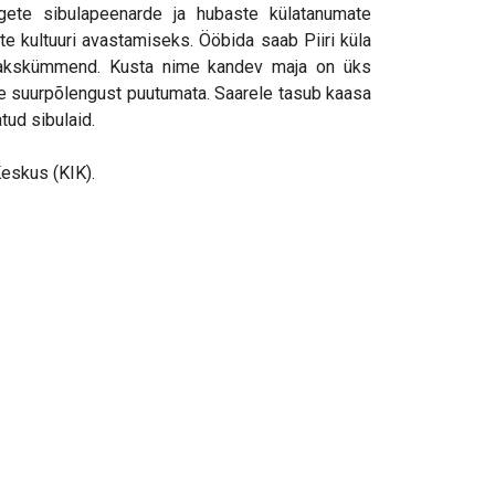
rgete sibulapeenarde ja hubaste külatanumate
ste kultuuri avastamiseks. Ööbida saab Piiri küla
 kakskümmend. Kusta nime kandev maja on üks
te suurpõlengust puutumata. Saarele tasub kaasa
atud sibulaid.
eskus (KIK).