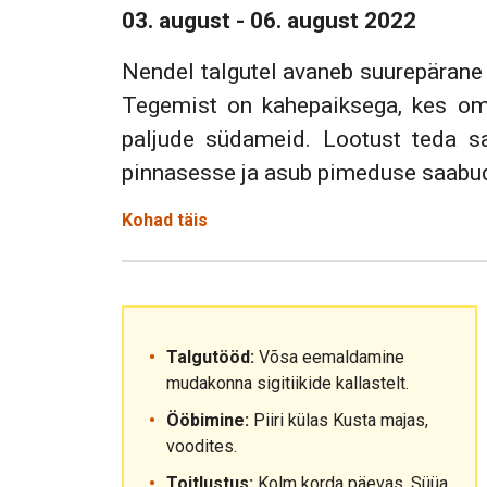
03. august - 06. august 2022
Nendel talgutel avaneb suurepäran
Tegemist on kahepaiksega, kes oma
paljude südameid. Lootust teda s
pinnasesse ja asub pimeduse saabud
Kohad täis
Talgutööd:
Võsa eemaldamine
mudakonna sigitiikide kallastelt.
Ööbimine:
Piiri külas Kusta majas,
voodites.
Toitlustus:
Kolm korda päevas. Süüa