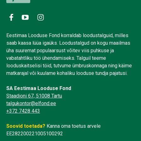
Eestimaa Looduse Fond korraldab loodustalguid, milles
saab kaasa lüüa igaüks. Loodustalgud on kogu maailmas
üha suuremat populaarsust võitev viis puhkuse ja
vabatahtliku töö ühendamiseks. Talguil teeme
looduskaitselisi töid, tutvume ümbruskonnaga ning käime
matkarajal või kuulame kohaliku looduse tundja pajatusi.
SA Eestimaa Looduse Fond
Staadioni 67, 51008 Tartu
talgukontor@elfond.ee
+372 7428 443
Soovid toetada?
Kanna oma toetus arvele
EE282200221005100292