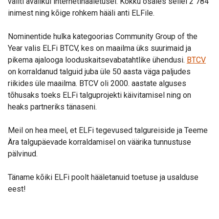
valiti avalikul internetihääletusel. Kokku osales sellel 2 784
inimest ning kõige rohkem hääli anti ELFile.
Nominentide hulka kategoorias Community Group of the
Year valis ELFi BTCV, kes on maailma üks suurimaid ja
pikema ajalooga looduskaitsevabatahtlike ühendusi.
BTCV
on korraldanud talguid juba üle 50 aasta väga paljudes
riikides üle maailma. BTCV oli 2000. aastate alguses
tõhusaks toeks ELFi talguprojekti käivitamisel ning on
heaks partneriks tänaseni.
Meil on hea meel, et ELFi tegevused talgureiside ja Teeme
Ära talgupäevade korraldamisel on väärika tunnustuse
pälvinud.
Täname kõiki ELFi poolt hääletanuid toetuse ja usalduse
eest!