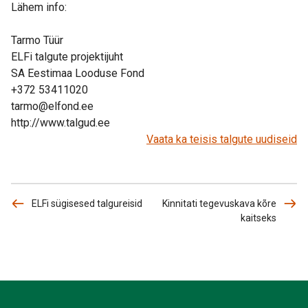
Lähem info:
Tarmo Tüür
ELFi talgute projektijuht
SA Eestimaa Looduse Fond
+372 53411020
tarmo@elfond.ee
http://www.talgud.ee
Vaata ka teisis talgute uudiseid
ELFi sügisesed talgureisid
Kinnitati tegevuskava kõre
kaitseks