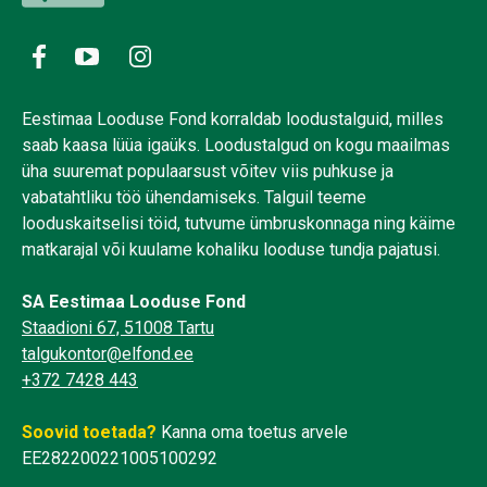
Eestimaa Looduse Fond korraldab loodustalguid, milles
saab kaasa lüüa igaüks. Loodustalgud on kogu maailmas
üha suuremat populaarsust võitev viis puhkuse ja
vabatahtliku töö ühendamiseks. Talguil teeme
looduskaitselisi töid, tutvume ümbruskonnaga ning käime
matkarajal või kuulame kohaliku looduse tundja pajatusi.
SA Eestimaa Looduse Fond
Staadioni 67, 51008 Tartu
talgukontor@elfond.ee
+372 7428 443
Soovid toetada?
Kanna oma toetus arvele
EE282200221005100292