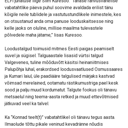
ELFi juhatuse liige Siim Kuresoo. “Tänase rahvusvahelise
vabatahtlike päeva puhul soovime avaldada erilist tänu
kõigile neile tublidele ja vastutustundlikele inimestele, kes
on otsustanud anda oma panuse looduskaitsesse ning
kelle jaoks on oluline, millise maailma tulevastele
põlvedele maha jätame,” lisas Kuresoo.
Loodustalgud toimusid mitmes Eesti paigas peamiselt
suvel ja sügisel. Talguaastale lisasid vürtsi talgud
Valgevenes, tuline mõõduvõtt käsitsi heinaniitmises
Palupõhja luhal, erakordsed loodusvaatlused Osmussaares
ja Kumari laiul, üle paadiääre talgulised märjaks kastvad
võimsad merelained, ootamatu rästikumustriga pael kesk
sood ja palju muud kordumatut. Talgute fookus oli tänavu
metsaelul ning teema-aasta retked ja muud ettevõtmised
jätkuvad veel ka talvel.
Ka “Konnad teelt(t)” vabatahtlikel oli tänavu tegus aasta.
Ilmaolude tõttu pikale veninud kevadränne nõudis