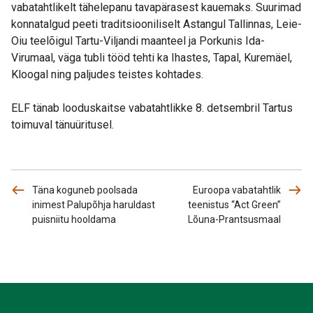
vabatahtlikelt tähelepanu tavapärasest kauemaks. Suurimad
konnatalgud peeti traditsiooniliselt Astangul Tallinnas, Leie-
Oiu teelõigul Tartu-Viljandi maanteel ja Porkunis Ida-
Virumaal, väga tubli tööd tehti ka Ihastes, Tapal, Kuremäel,
Kloogal ning paljudes teistes kohtades.
ELF tänab looduskaitse vabatahtlikke 8. detsembril Tartus
toimuval tänuüritusel.
Täna koguneb poolsada
Euroopa vabatahtlik
inimest Palupõhja haruldast
teenistus “Act Green”
puisniitu hooldama
Lõuna-Prantsusmaal