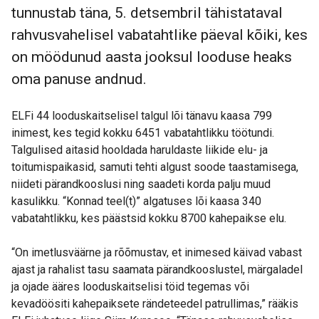
tunnustab täna, 5. detsembril tähistataval
rahvusvahelisel vabatahtlike päeval kõiki, kes
on möödunud aasta jooksul looduse heaks
oma panuse andnud.
ELFi 44 looduskaitselisel talgul lõi tänavu kaasa 799
inimest, kes tegid kokku 6451 vabatahtlikku töötundi.
Talgulised aitasid hooldada haruldaste liikide elu- ja
toitumispaikasid, samuti tehti algust soode taastamisega,
niideti pärandkooslusi ning saadeti korda palju muud
kasulikku. “Konnad teel(t)” algatuses lõi kaasa 340
vabatahtlikku, kes päästsid kokku 8700 kahepaikse elu.
“On imetlusväärne ja rõõmustav, et inimesed käivad vabast
ajast ja rahalist tasu saamata pärandkooslustel, märgaladel
ja ojade ääres looduskaitselisi töid tegemas või
kevadöösiti kahepaiksete rändeteedel patrullimas,” rääkis