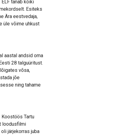
 ELF tänab kõiki
lmekordselt. Esiteks
me Ära eestvedaja,
e üle võime uhkust
al aastal andsid oma
sti 28 talguüritust.
 lõigates võsa,
astada jõe
dusesse ning tahame
a. Koostöös Tartu
 loodusfilmi
li järjekorras juba