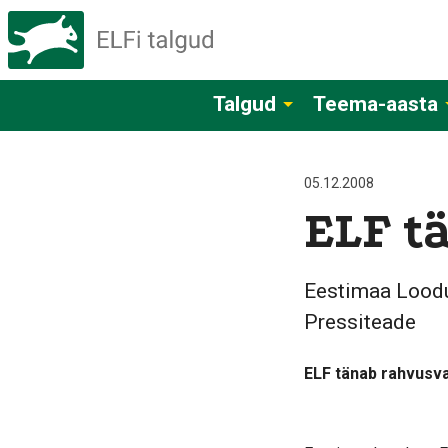
Talgud
Teema-aasta
05.12.2008
ELF t
Eestimaa Lood
Pressiteade
ELF tänab rahvusvah