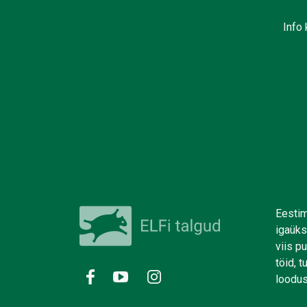
Info 
Eestim
igaüks
viis p
töid, 
loodus