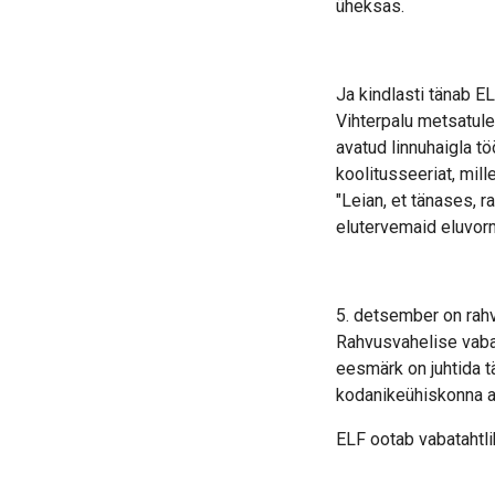
üheksas.
Ja kindlasti tänab E
Vihterpalu metsatul
avatud linnuhaigla 
koolitusseeriat, mill
"Leian, et tänases, 
elutervemaid eluvor
5. detsember on rahv
Rahvusvahelise vaba
eesmärk on juhtida t
kodanikeühiskonna a
ELF ootab vabatahtlik