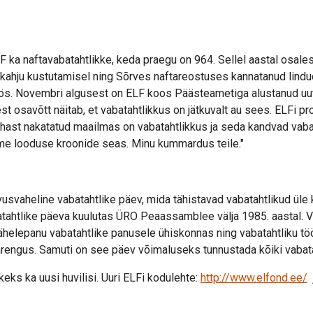
LF ka naftavabatahtlikke, keda praegu on 964. Sellel aastal osale
ekahju kustutamisel ning Sõrves naftareostuses kannatanud lind
töös. Novembri algusest on ELF koos Päästeametiga alustanud uut
est osavõtt näitab, et vabatahtlikkus on jätkuvalt au sees. ELFi pro
rahast nakatatud maailmas on vabatahtlikkus ja seda kandvad vaba
me looduse kroonide seas. Minu kummardus teile."
usvaheline vabatahtlike päev, mida tähistavad vabatahtlikud üle
tahtlike päeva kuulutas ÜRO Peaassamblee välja 1985. aastal. V
ähelepanu vabatahtlike panusele ühiskonnas ning vabatahtliku töö 
rengus. Samuti on see päev võimaluseks tunnustada kõiki vabata
eks ka uusi huvilisi. Uuri ELFi kodulehte:
http://www.elfond.ee/