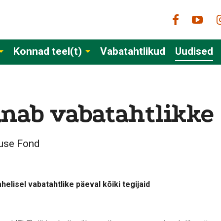
Konnad teel(t)
Vabatahtlikud
Uudised
änab vabatahtlikke
use Fond
elisel vabatahtlike päeval kõiki tegijaid