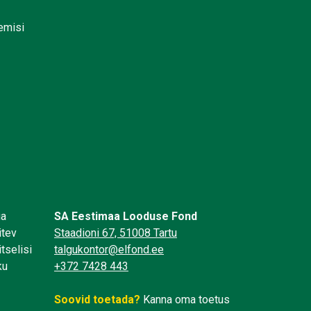
lemisi
üa
SA Eestimaa Looduse Fond
itev
Staadioni 67, 51008 Tartu
tselisi
talgukontor@elfond.ee
ku
+372 7428 443
Soovid toetada?
Kanna oma toetus