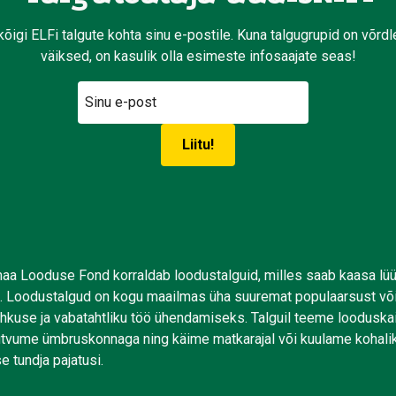
kõigi ELFi talgute kohta sinu e-postile. Kuna talgugrupid on võrd
väiksed, on kasulik olla esimeste infosaajate seas!
aa Looduse Fond korraldab loodustalguid, milles saab kaasa lü
. Loodustalgud on kogu maailmas üha suuremat populaarsust võ
uhkuse ja vabatahtliku töö ühendamiseks. Talguil teeme looduskai
tutvume ümbruskonnaga ning käime matkarajal või kuulame kohali
e tundja pajatusi.