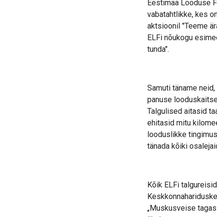
Eestimaa Looduse Fon
vabatahtlikke, kes o
aktsioonil "Teeme är
ELFi nõukogu esimee
tunda".
Samuti täname neid, 
panuse looduskaitses
Talgulised aitasid t
ehitasid mitu kilomee
looduslikke tingimus
tänada kõiki osalejai
Kõik ELFi talgureisi
Keskkonnahariduskes
„Muskusveise tagasit