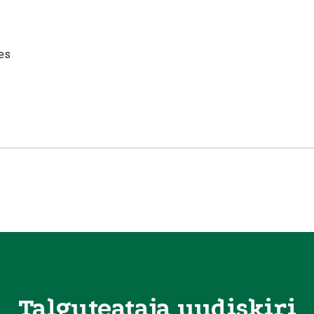
es
Talguteataja uudiskiri