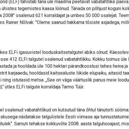
d (ELF) tähistab täna üle maailma peetavat vabatahtlike päeva.
n ühistes tegemistes kaasa löönud. Tänada on põhjust koguni ko
a 2008" osalenud 621 korraldajat ja umbes 50 000 osalejat. Tee
s Rainer Nõlvak: "Oleme saanud hakkama tõsiste asjadega, mill
kes ELFi igasuvistel looduskaitsetalgutel abiks olnud. Käesolev
se 412 ELFi talgutel osalenud vabatahtlikku. Kokku toimus üle Ee
aastada ja hooldada üle 100 hektari pärandkooslusi tehes heina ja
trit karjaaedu, hooldasid kaitsealuste liikide elupaiku, aitasid ta
i ning istutasid metsa. „See on väga väärtuslik panus meie loo
d,“ ütles ELFi talgute korraldaja Tarmo Tüür.
del osalenud vabatahtlikud on kutsutud täna õhtul tänutorti sööm
kusega näidatakse talgulistele Eesti viimase aja tunnustatuimat
ulek“. Samuti tehakse kokkuvõte 2008. aasta talguhooajast, mis o