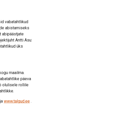
sid vabatahtlikud
ude abistamiseks
 abipäästjate
jektijuht Antti Asu:
tahtlikud üks
 kogu maailma.
abatahtlike päeva
olulisele rollile
htlikke.
ja
www.talgud.ee
.