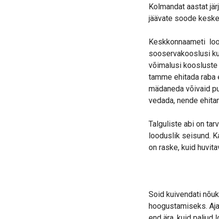
Kolmandat aastat jä
jäävate soode keske
Keskkonnaameti lood
sooservakooslusi ku
võimalusi koosluste
tamme ehitada raba 
mädaneda võivaid pui
vedada, nende ehita
Talguliste abi on ta
looduslik seisund. K
on raske, kuid huvit
Soid kuivendati nõuk
hoogustamiseks. Aja
end ära, kuid paljud