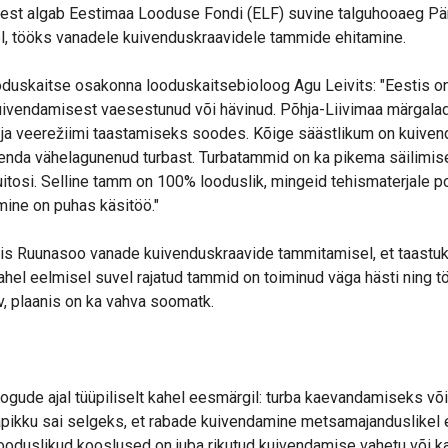
rjest algab Eestimaa Looduse Fondi (ELF) suvine talguhooaeg P
l, tööks vanadele kuivenduskraavidele tammide ehitamine.
uskaitse osakonna looduskaitsebioloog Agu Leivits: "Eestis o
ivendamisest vaesestunud või hävinud. Põhja-Liivimaa märgalad
 ja veerežiimi taastamiseks soodes. Kõige säästlikum on kuiven
enda vähelagunenud turbast. Turbatammid on ka pikema säilimise
tosi. Selline tamm on 100% looduslik, mingeid tehismaterjale p
mine on puhas käsitöö."
rvis Ruunasoo vanade kuivenduskraavide tammitamisel, et taastu
ahel eelmisel suvel rajatud tammid on toiminud väga hästi ning t
av, plaanis on ka vahva soomatk.
ogude ajal tüüpiliselt kahel eesmärgil: turba kaevandamiseks v
pikku sai selgeks, et rabade kuivendamine metsamajanduslikel 
 looduslikud kooslused on juba rikutud kuivendamise vahetu või k