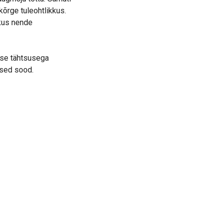
õrge tuleohtlikkus.
kus nende
ise tähtsusega
used sood.