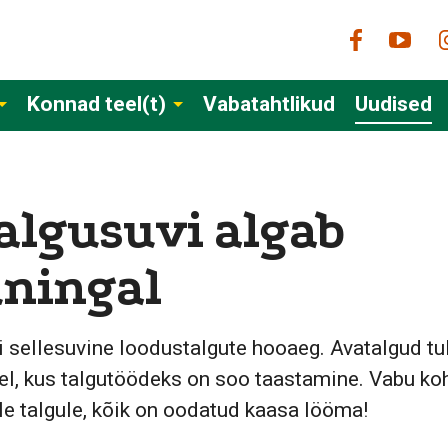
Konnad teel(t)
Vabatahtlikud
Uudised
talgusuvi algab
ningal
 sellesuvine loodustalgute hooaeg. Avatalgud tu
el, kus talgutöödeks on soo taastamine. Vabu koh
e talgule, kõik on oodatud kaasa lööma!