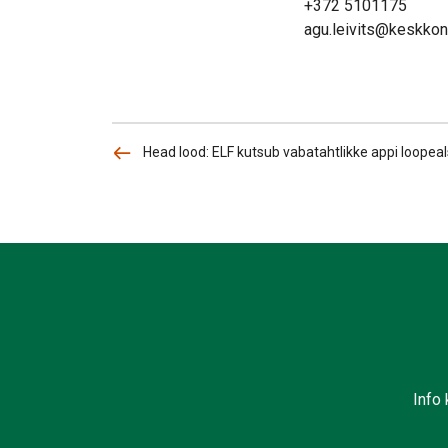
+372 5101175
agu.leivits@keskko
Head lood: ELF kutsub vabatahtlikke appi loopeal
Info 