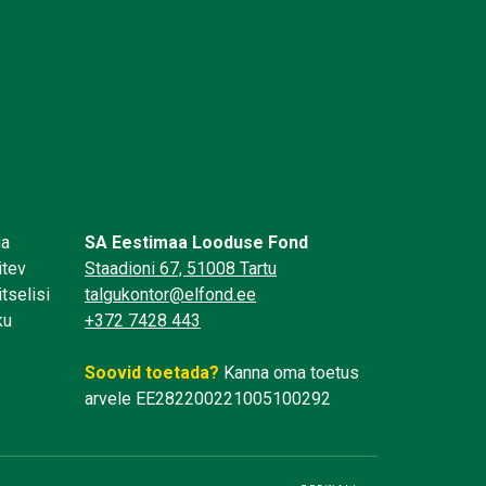
üa
SA Eestimaa Looduse Fond
itev
Staadioni 67, 51008 Tartu
tselisi
talgukontor@elfond.ee
ku
+372 7428 443
Soovid toetada?
Kanna oma toetus
arvele EE282200221005100292