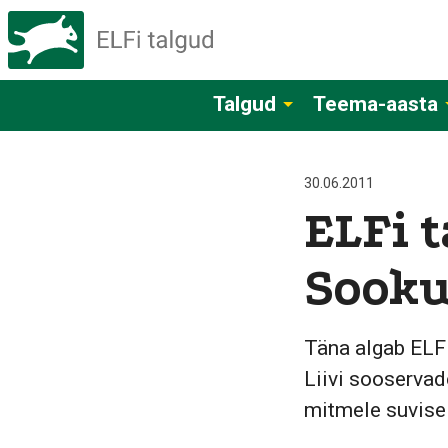
Talgud
Teema-aasta
30.06.2011
ELFi 
Sooku
Täna algab ELFi
Liivi sooservad
mitmele suvisel