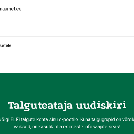
nnaamet.ee
setele
Talguteataja uudiskiri
kõigi ELFi talgute kohta sinu e-postile. Kuna talgugrupid on võrd
väiksed, on kasulik olla esimeste infosaajate seas!