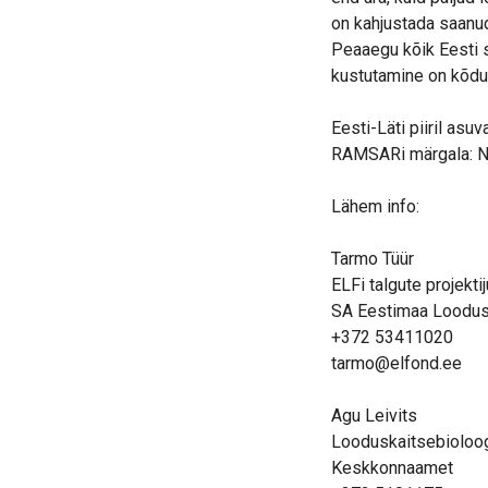
on kahjustada saanud
Peaaegu kõik Eesti 
kustutamine on kõdut
Eesti-Läti piiril as
RAMSARi märgala: Ni
Lähem info:
Tarmo Tüür
ELFi talgute projektij
SA Eestimaa Loodu
+372 53411020
tarmo@elfond.ee
Agu Leivits
Looduskaitsebioloo
Keskkonnaamet