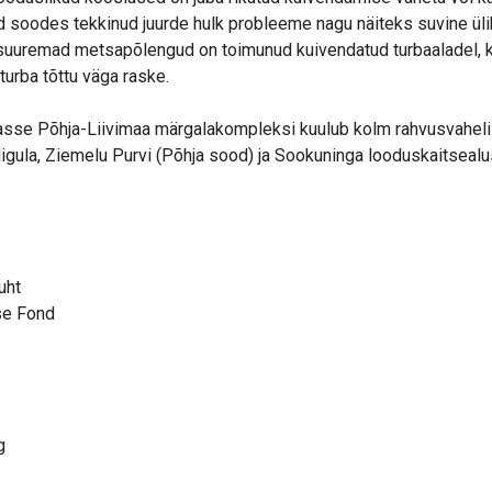
 soodes tekkinud juurde hulk probleeme nagu näiteks suvine ülik
suuremad metsapõlengud on toimunud kuivendatud turbaaladel, 
urba tõttu väga raske.
uvasse Põhja-Liivimaa märgalakompleksi kuulub kolm rahvusvahel
gula, Ziemelu Purvi (Põhja sood) ja Sookuninga looduskaitseal
uht
se Fond
g