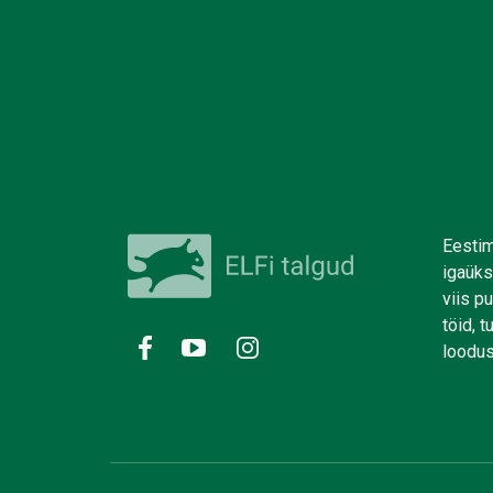
Eestim
igaüks
viis p
töid, 
loodus