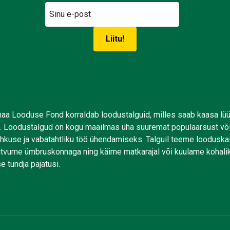
aa Looduse Fond korraldab loodustalguid, milles saab kaasa lü
. Loodustalgud on kogu maailmas üha suuremat populaarsust võ
uhkuse ja vabatahtliku töö ühendamiseks. Talguil teeme looduskai
tutvume ümbruskonnaga ning käime matkarajal või kuulame kohali
e tundja pajatusi.