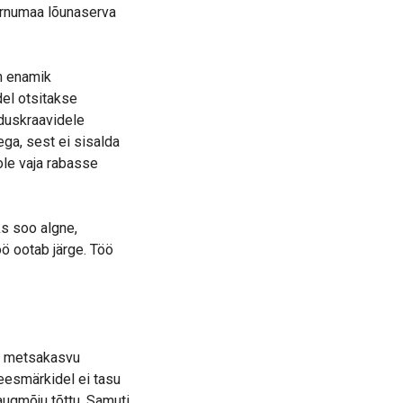
ärnumaa lõunaserva
n enamik
el otsitakse
duskraavidele
ga, sest ei sisalda
ole vaja rabasse
ks soo algne,
öö ootab järge. Töö
õi metsakasvu
eesmärkidel ei tasu
augmõju tõttu. Samuti