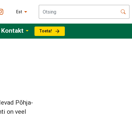
Est
Kontakt
Toeta!
levad Põhja-
ti on veel