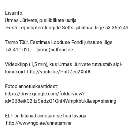
Lisainfo:
Urmas Jürivete, pisiliblikate uurija
Eesti Lepidopteroloogide Seltsi juhatuse liige 53 365249
Tarmo Tüür, Eestimaa Looduse Fondi juhatuse liige
53 411 020, tarmo@elfond.ee
Videoklipp (1,5 min), kus Urmas Jürivete tutvustab alpi-
tumekoid http://youtu.be/PnDZeu2XhIA
Fotod annetuskaartidest:
https://drive.google.com/folderview?
id=0B8eikG2ilzSedzQ1QnI4WmpkbUk&usp=sharing
ELF on liitunud annetamise hea tavaga
http://www.ngo.ee/annetamine