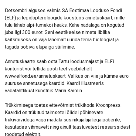
Detsembri alguses valmis SA Eestimaa Looduse Fondi
(ELF) ja lepidopteroloogide koostöös annetuskaart, mille
tulu läheb alpi-tumekoi heaks. Kahe nädalaga on kogutud
juba ligi 300 eurot. Seni eestikeelse nimeta liblika
kaitsmiseks on vaja lähemalt uurida tema bioloogiat ja
tagada sobiva elupaiga säilimine.
Annetuskaarte saab osta Tartu loodusmajast ja ELFi
kontorist või tellida posti teel veebilehelt
www.elfond.ee/annetuskaart. Valikus on viie ja kümne euro
suuruse annetusega kaardid. Kaardi illustreeris
vabatahtlikust kunstnik Maria Karolin.
Trükkimisega toetas ettevõtmist trükikoda Kroonpress.
Kaardid on trükitud taimsetel õlidel põhinevate
trükivärvidega väga madala süsinikujalajäljega paberile,
kasutades vihmavett ning ainult taastuvatest ressurssidest
toodetud elektrit.