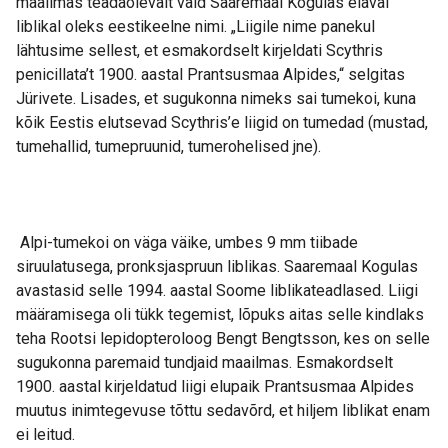
maailmas teadaolevalt vaid Saaremaal Kogulas elaval
liblikal oleks eestikeelne nimi. „Liigile nime panekul
lähtusime sellest, et esmakordselt kirjeldati Scythris
penicillata’t 1900. aastal Prantsusmaa Alpides,“ selgitas
Jürivete. Lisades, et sugukonna nimeks sai tumekoi, kuna
kõik Eestis elutsevad Scythris’e liigid on tumedad (mustad,
tumehallid, tumepruunid, tumerohelised jne).
Alpi-tumekoi on väga väike, umbes 9 mm tiibade
siruulatusega, pronksjaspruun liblikas. Saaremaal Kogulas
avastasid selle 1994. aastal Soome liblikateadlased. Liigi
määramisega oli tükk tegemist, lõpuks aitas selle kindlaks
teha Rootsi lepidopteroloog Bengt Bengtsson, kes on selle
sugukonna paremaid tundjaid maailmas. Esmakordselt
1900. aastal kirjeldatud liigi elupaik Prantsusmaa Alpides
muutus inimtegevuse tõttu sedavõrd, et hiljem liblikat enam
ei leitud.