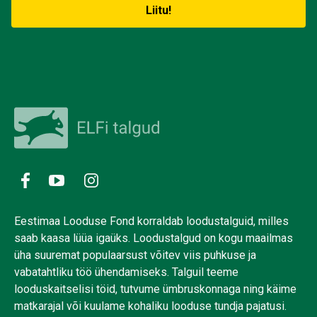
Eestimaa Looduse Fond korraldab loodustalguid, milles
saab kaasa lüüa igaüks. Loodustalgud on kogu maailmas
üha suuremat populaarsust võitev viis puhkuse ja
vabatahtliku töö ühendamiseks. Talguil teeme
looduskaitselisi töid, tutvume ümbruskonnaga ning käime
matkarajal või kuulame kohaliku looduse tundja pajatusi.