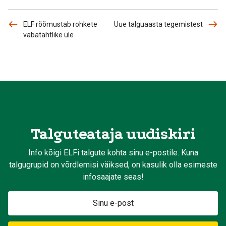
ELF rõõmustab rohkete
Uue talguaasta tegemistest
vabatahtlike üle
Talguteataja uudiskiri
Info kõigi ELFi talgute kohta sinu e-postile. Kuna
talgugrupid on võrdlemisi väiksed, on kasulik olla esimeste
infosaajate seas!