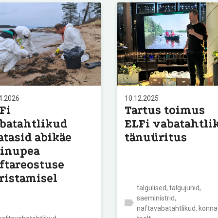
4.2026
10.12.2025
Fi
Tartus toimus
batahtlikud
ELFi vabatahtli
atasid abikäe
tänuüritus
inupea
ftareostuse
ristamisel
talgulised, talgujuhid,
saeministrid,
naftavabatahtlikud, konn