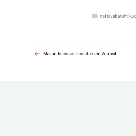
naftavabatahtliku
Masuudireostuse koristamine Vormsil