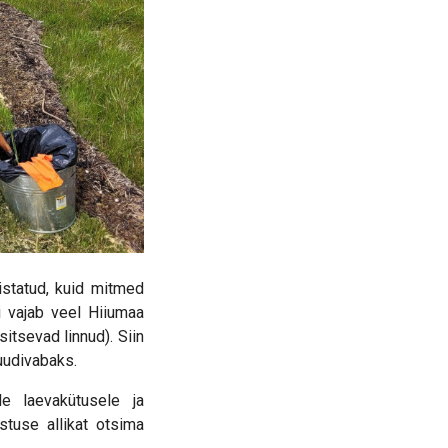
istatud, kuid mitmed
i vajab veel Hiiumaa
itsevad linnud). Siin
uudivabaks.
e laevakütusele ja
tuse allikat otsima