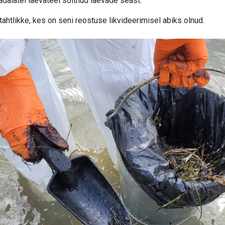
ädalatel laevateel sõitnud laevade seast.
tahtlikke, kes on seni reostuse likvideerimisel abiks olnud.