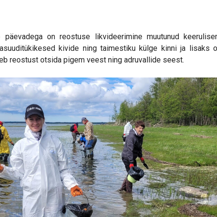
 päevadega on reostuse likvideerimine muutunud keerulise
suuditükikesed kivide ning taimestiku külge kinni ja lisaks
leb reostust otsida pigem veest ning adruvallide seest.