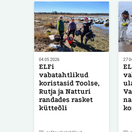
04.05.2026
27.0
ELFi
EL
vabatahtlikud
va
koristasid Toolse,
ul
Rutja ja Natturi
Va
randades rasket
na
kütteõli
ko