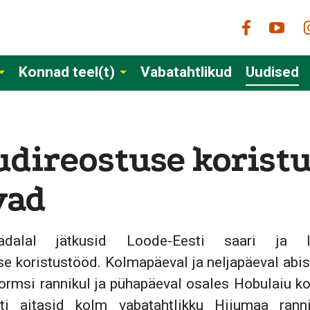
Konnad teel(t)
Vabatahtlikud
Uudised
direostuse korist
vad
dalal jätkusid Loode-Eesti saari ja l
e koristustööd. Kolmapäeval ja neljapäeval abis
ormsi rannikul ja pühapäeval osales Hobulaiu k
ti aitasid kolm vabatahtlikku Hiiumaa rann