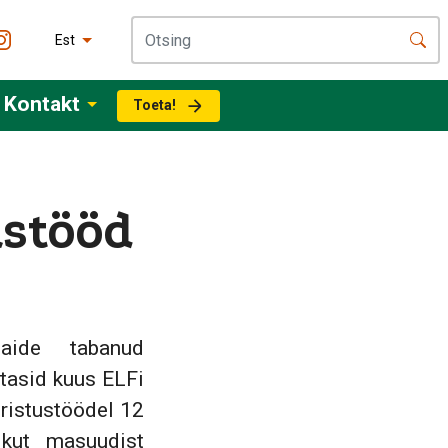
Est
Kontakt
Toeta!
ustööd
aide tabanud
tasid kuus ELFi
oristustöödel 12
ikut masuudist