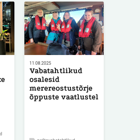
11.08.2025
Vabatahtlikud
ke
osalesid
merereostustõrje
õppuste vaatlustel
ad