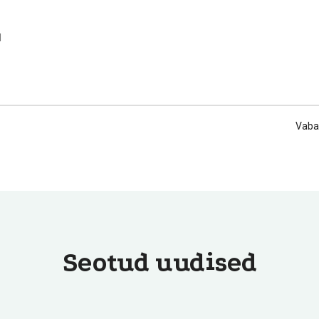
d
Vabat
Seotud uudised