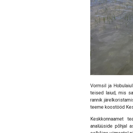
Vormsil ja Hobulaiu
teised laiud, mis s
rannik järelkoristam
teeme koostööd Kesk
Keskkonnaamet teat
analüüside põhjal 