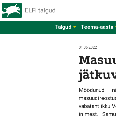
Talgud
Teema-aasta
01.06.2022
Masuu
jätku
Möödunud nä
masuudireostus
vabatahtlikku V
inimest. Samu