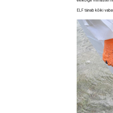
eelkõige viimastel n
ELF tänab kõiki vaba