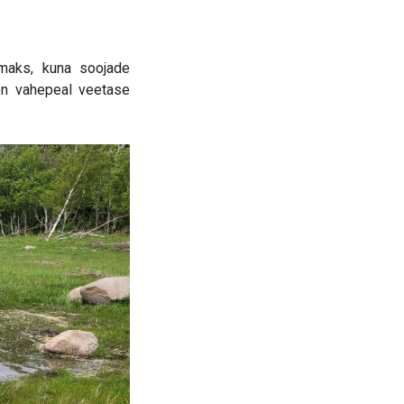
maks, kuna soojade
 on vahepeal veetase