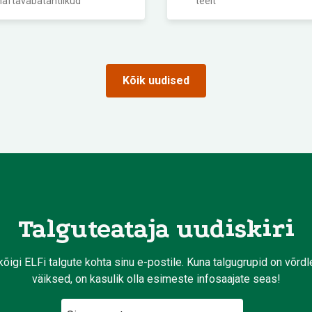
naftavabatahtlikud
teelt
Kõik uudised
Talguteataja uudiskiri
kõigi ELFi talgute kohta sinu e-postile. Kuna talgugrupid on võrd
väiksed, on kasulik olla esimeste infosaajate seas!