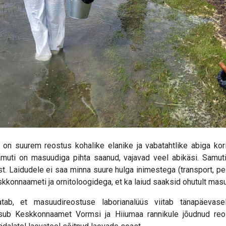
l on suurem reostus kohalike elanike ja vabatahtlike abiga kor
amuti on masuudiga pihta saanud, vajavad veel abikäsi. Samut
ist. Laidudele ei saa minna suure hulga inimestega (transport, pes
konnaameti ja ornitoloogidega, et ka laiud saaksid ohutult mas
ab, et masuudireostuse laborianalüüs viitab tänapäevasel
asub Keskkonnaamet Vormsi ja Hiiumaa rannikule jõudnud reos