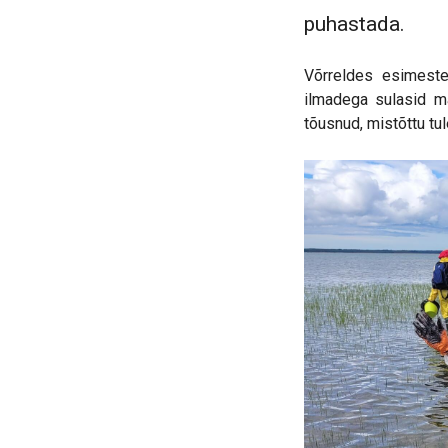
puhastada.
Võrreldes esimeste
ilmadega sulasid ma
tõusnud, mistõttu tu