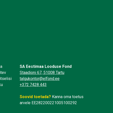
üa
SA Eestimaa Looduse Fond
itev
Staadioni 67, 51008 Tartu
tselisi
talgukontor@elfond.ee
ku
+372 7428 443
Soovid toetada?
Kanna oma toetus
arvele EE282200221005100292