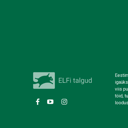
Eestim
igaüks
viis p
töid, 
loodus