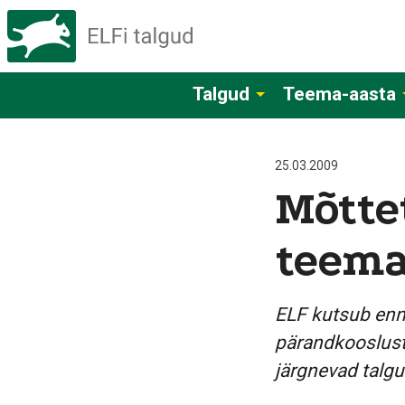
Talgud
Teema-aasta
25.03.2009
Mõtte
teema
ELF kutsub enn
pärandkoosluste
järgnevad talgu