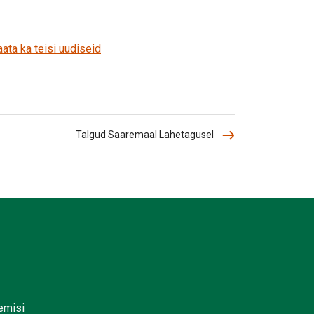
ata ka teisi uudiseid
Talgud Saaremaal Lahetagusel
lemisi