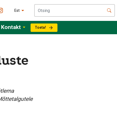
Est
Kontakt
Toeta!
luste
õtlema
Mõttetalgutele