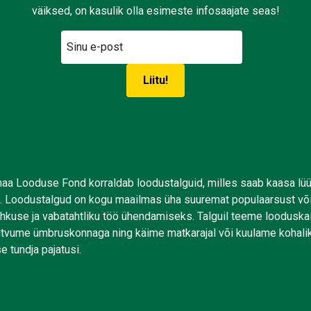
väiksed, on kasulik olla esimeste infosaajate seas!
aa Looduse Fond korraldab loodustalguid, milles saab kaasa lü
. Loodustalgud on kogu maailmas üha suuremat populaarsust võ
uhkuse ja vabatahtliku töö ühendamiseks. Talguil teeme looduskai
tutvume ümbruskonnaga ning käime matkarajal või kuulame kohali
e tundja pajatusi.