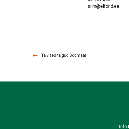
siim@elfond.ee
Talvised talgud Soomaal
Info 