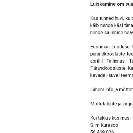
Luiskamine om suur
Kas tunned huvi, kui
käib nende käsi täna
nende säilimise hea
Eestimaa Looduse Fo
pärandkoosluste teem
aprillil Tallinnas
Pärandkoosluste Kai
kevadel-suvel teema
Lähem info ja mõttet
Mõttetalgute ja järg
Kui tekkis küsimusi,
Siim Kuresoo
56 469 026