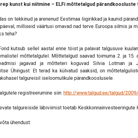
ep kunst kui niitmine – ELFi mõttetalgud pärandkoosluste
das on tekkinud ja arenenud Eestimaa liigirikkad ja kaunid pära
päeval, milliseid väärtusi omavad nad terve Euroopa silmis ja 
ks teha?
nd kutsub sellel aastal enne töist ja palavat talgusuve kuul
alistel mõttetalgutel. Mõttetalgud saavad toimuma 2. ja 15. ap
. Teadmisi jagavad ja mõtteteri koguvad Silvia Lotman ja 
tse Ühingust. Et terad ka külvatud saaksid, on mõttetalgulis
kohasel talgureisil iseloomulikule pärandkooslusele.
algutele registreerumine siin:
http://www.talgud.ee/talgud/2009
nevate talgureiside läbiviimist toetab Keskkonnainvesteeringute
 võta ühendust: