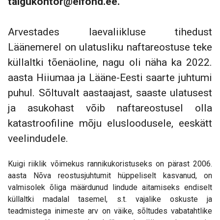
talgukontor@elfond.ee.
Arvestades laevaliikluse tihedust
Läänemerel on ulatusliku naftareostuse teke
küllaltki tõenäoline, nagu oli näha ka 2022.
aasta Hiiumaa ja Lääne-Eesti saarte juhtumi
puhul. Sõltuvalt aastaajast, saaste ulatusest
ja asukohast võib naftareostusel olla
katastroofiline mõju elusloodusele, eeskätt
veelindudele.
Kuigi riiklik võimekus rannikukoristuseks on pärast 2006.
aasta Nõva reostusjuhtumit hüppeliselt kasvanud, on
valmisolek õliga määrdunud lindude aitamiseks endiselt
küllaltki madalal tasemel, s.t. vajalike oskuste ja
teadmistega inimeste arv on väike, sõltudes vabatahtlike