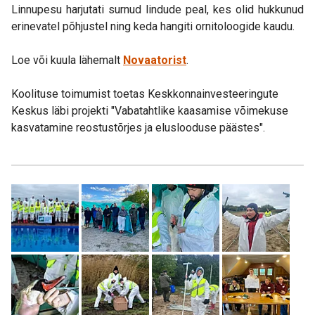
Linnupesu harjutati surnud lindude peal, kes olid hukkunud
erinevatel põhjustel ning keda hangiti ornitoloogide kaudu.
Loe või kuula lähemalt
Novaatorist
.
Koolituse toimumist toetas Keskkonnainvesteeringute
Keskus läbi projekti "Vabatahtlike kaasamise võimekuse
kasvatamine reostustõrjes ja eluslooduse päästes".