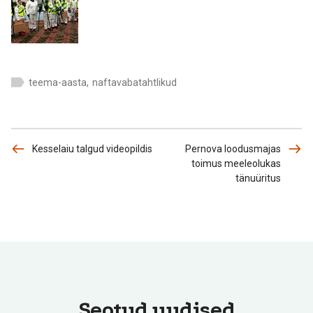
teema-aasta
,
naftavabatahtlikud
Kesselaiu talgud videopildis
Pernova loodusmajas
toimus meeleolukas
tänuüritus
Seotud uudised