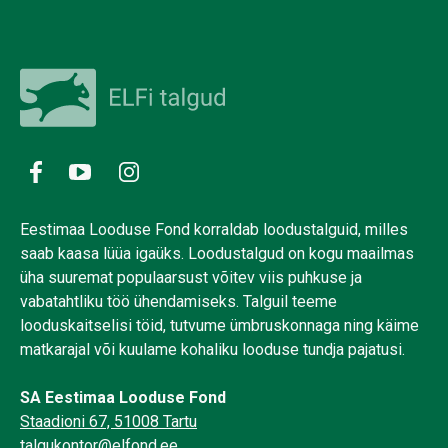
Eestimaa Looduse Fond korraldab loodustalguid, milles
saab kaasa lüüa igaüks. Loodustalgud on kogu maailmas
üha suuremat populaarsust võitev viis puhkuse ja
vabatahtliku töö ühendamiseks. Talguil teeme
looduskaitselisi töid, tutvume ümbruskonnaga ning käime
matkarajal või kuulame kohaliku looduse tundja pajatusi.
SA Eestimaa Looduse Fond
Staadioni 67, 51008 Tartu
talgukontor@elfond.ee