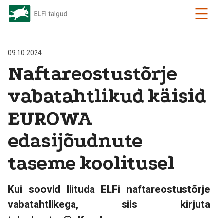
09.10.2024
Naftareostustõrje
vabatahtlikud käisid
EUROWA
edasijõudnute
taseme koolitusel
Kui soovid liituda ELFi naftareostustõrje
vabatahtlikega, siis kirjuta