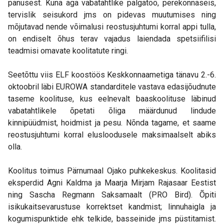
panusest. Kuna aga vabatahtlike palgatöö, perekonnaseis,
tervislik seisukord jms on pidevas muutumises ning
mõjutavad nende võimalusi reostusjuhtumi korral appi tulla,
on endiselt õhus terav vajadus laiendada spetsiifilisi
teadmisi omavate koolitatute ringi.
Seetõttu viis ELF koostöös Keskkonnaametiga tänavu 2.-6.
oktoobril läbi EUROWA standarditele vastava edasijõudnute
taseme koolituse, kus eelnevalt baaskoolituse läbinud
vabatahtlikele õpetati õliga määrdunud lindude
kinnipüüdmist, hoidmist ja pesu. Nõnda tagame, et saame
reostusjuhtumi korral elusloodusele maksimaalselt abiks
olla.
Koolitus toimus Pärnumaal Ojako puhkekeskus. Koolitasid
eksperdid Agni Kaldma ja Maarja Mirjam Rajasaar Eestist
ning Sascha Regmann Saksamaalt (PRO Bird). Õpiti
isikukaitsevarustuse korrektset kandmist; linnuhaigla ja
kogumispunktide ehk telkide, basseinide jms püstitamist.