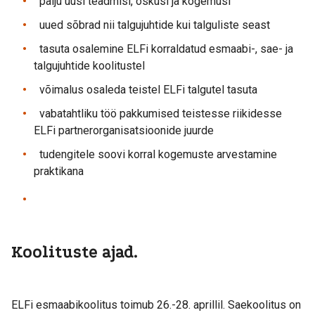
palju uusi teadmisi, oskusi ja kogemusi
uued sõbrad nii talgujuhtide kui talguliste seast
tasuta osalemine ELFi korraldatud esmaabi-, sae- ja
talgujuhtide koolitustel
võimalus osaleda teistel ELFi talgutel tasuta
vabatahtliku töö pakkumised teistesse riikidesse
ELFi partnerorganisatsioonide juurde
tudengitele soovi korral kogemuste arvestamine
praktikana
Koolituste ajad.
ELFi esmaabikoolitus toimub 26.-28. aprillil. Saekoolitus on