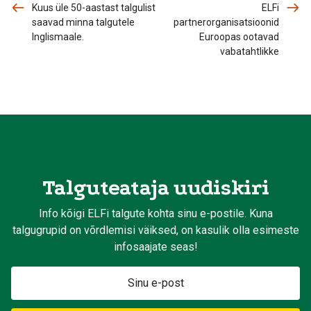
Kuus üle 50-aastast talgulist
ELFi
saavad minna talgutele
partnerorganisatsioonid
Inglismaale.
Euroopas ootavad
vabatahtlikke
Talguteataja uudiskiri
Info kõigi ELFi talgute kohta sinu e-postile. Kuna
talgugrupid on võrdlemisi väiksed, on kasulik olla esimeste
infosaajate seas!