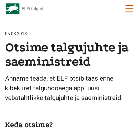
05.03.2013
Otsime talgujuhte ja
saeministreid
Anname teada, et ELF otsib taas enne
kibekiiret talguhooaega appi uusi
vabatahtlikke talgujuhte ja saeministreid.
Keda otsime?