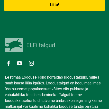
Eestimaa Looduse Fond korraldab loodustalguid, milles
saab kaasa lüüa igaüks. Loodustalgud on kogu maailmas
üha suuremat populaarsust võitev viis puhkuse ja
vabatahtliku töö ühendamiseks. Talguil teeme
looduskaitselisi töid, tutvume ümbruskonnaga ning käime
matkarajal või kuulame kohaliku looduse tundja pajatusi.