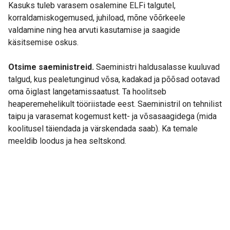
Kasuks tuleb varasem osalemine ELFi talgutel,
korraldamiskogemused, juhiload, mõne võõrkeele
valdamine ning hea arvuti kasutamise ja saagide
käsitsemise oskus.
Otsime saeministreid.
Saeministri haldusalasse kuuluvad
talgud, kus pealetunginud võsa, kadakad ja põõsad ootavad
oma õiglast langetamissaatust. Ta hoolitseb
heaperemehelikult tööriistade eest. Saeministril on tehnilist
taipu ja varasemat kogemust kett- ja võsasaagidega (mida
koolitusel täiendada ja värskendada saab). Ka temale
meeldib loodus ja hea seltskond.