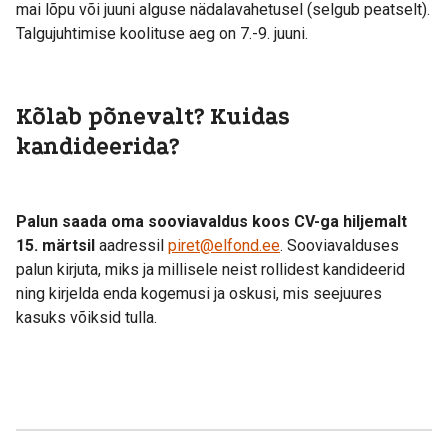
mai lõpu või juuni alguse nädalavahetusel (selgub peatselt).
Talgujuhtimise koolituse aeg on 7.-9. juuni.
Kõlab põnevalt? Kuidas
kandideerida?
Palun saada oma sooviavaldus koos CV-ga hiljemalt
15. märtsil
aadressil
piret@elfond.ee
. Sooviavalduses
palun kirjuta, miks ja millisele neist rollidest kandideerid
ning kirjelda enda kogemusi ja oskusi, mis seejuures
kasuks võiksid tulla.