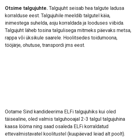
Otsime talgujuhte.
Talgujuht seisab hea talgute ladusa
korralduse eest. Talgujuhile meeldib talgutel käia,
inimestega suhelda, asju korraldada ja looduses viibida.
Talgujuht läheb tosina talgulisega mitmeks päevaks metsa,
rappa või üksikule saarele. Hoolitsedes toidumoona,
tööjärje, ohutuse, transpordi jms eest.
Ootame Sind kandideerima ELFi talgujuhiks kui oled
täisealine, oled valmis talguhooajal 2-3 talgul talgujuhina
kaasa lööma ning saad osaleda ELFi korraldatud
ettevalmistavatel koolitustel (kuupäevad leiad alt poolt).