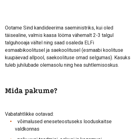
Ootame Sind kandideerima saeministriks, kui oled
täisealine, valmis kaasa lööma vähemalt 2-3 talgul
talguhooaja vältel ning saad osaleda ELFi
esmaabikoolitusel ja saekoolitusel (esmaabi koolituse
kuupäevad allpool, saekoolituse omad selgumas). Kasuks
tuleb juhilubade olemasolu ning hea suhtlemisoskus.
Mida pakume?
Vabatahtlikke ootavad:
võimalused eneseteostuseks looduskaitse
valdkonnas