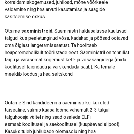
korraldamiskogemused, juhiload, mõne võõrkeele
valdamine ning hea arvuti kasutamise ja saagide
käsitsemise oskus.
Otsime
saeministreid
. Saeministri haldusalasse kuuluvad
talgud, kus pealetunginud võsa, kadakad ja põõsad ootavad
oma õiglast langetamissaatust. Ta hoolitseb
heaperemehelikult tööriistade eest. Saeministril on tehnilist
taipu ja varasemat kogemust kett- ja võsasaagidega (mida
koolitusel täiendada ja värskendada saab). Ka temale
meeldib loodus ja hea seltskond.
Ootame Sind kandideerima saeministriks, kui oled
täisealine, valmis kaasa lööma vähemalt 2-3 talgul
talguhooaja vältel ning saad osaleda ELFi
esmaabikoolitusel ja saekoolitusel (kuupäevad allpool).
Kasuks tuleb juhilubade olemasolu ning hea