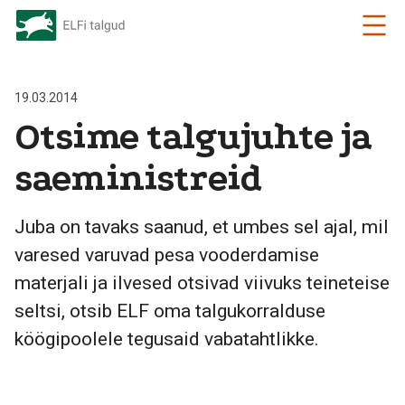
19.03.2014
Otsime talgujuhte ja
saeministreid
Juba on tavaks saanud, et umbes sel ajal, mil
varesed varuvad pesa vooderdamise
materjali ja ilvesed otsivad viivuks teineteise
seltsi, otsib ELF oma talgukorralduse
köögipoolele tegusaid vabatahtlikke.