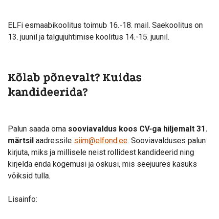
ELFi esmaabikoolitus toimub 16.-18. mail. Saekoolitus on
13. juunil ja talgujuhtimise koolitus 14.-15. juunil.
Kõlab põnevalt? Kuidas
kandideerida?
Palun saada oma
sooviavaldus koos CV-ga hiljemalt 31.
märtsil
aadressile
siim@elfond.ee
. Sooviavalduses palun
kirjuta, miks ja millisele neist rollidest kandideerid ning
kirjelda enda kogemusi ja oskusi, mis seejuures kasuks
võiksid tulla.
Lisainfo: