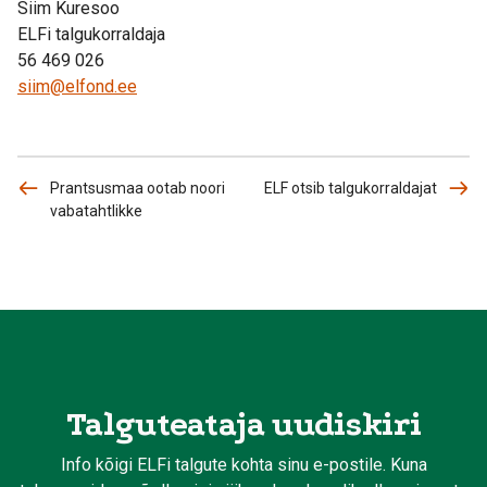
Siim Kuresoo
ELFi talgukorraldaja
56 469 026
siim@elfond.ee
Prantsusmaa ootab noori
ELF otsib talgukorraldajat
vabatahtlikke
Talguteataja uudiskiri
Info kõigi ELFi talgute kohta sinu e-postile. Kuna