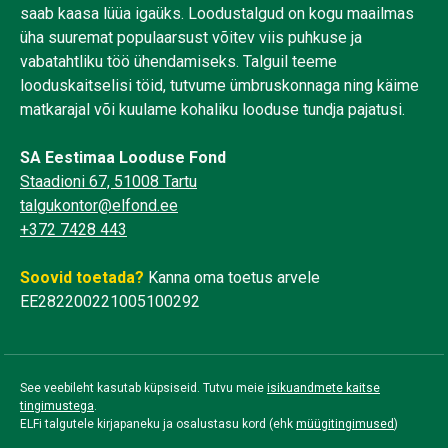
saab kaasa lüüa igaüks. Loodustalgud on kogu maailmas
üha suuremat populaarsust võitev viis puhkuse ja
vabatahtliku töö ühendamiseks. Talguil teeme
looduskaitselisi töid, tutvume ümbruskonnaga ning käime
matkarajal või kuulame kohaliku looduse tundja pajatusi.
SA Eestimaa Looduse Fond
Staadioni 67, 51008 Tartu
talgukontor@elfond.ee
+372 7428 443
Soovid toetada?
Kanna oma toetus arvele
EE282200221005100292
See veebileht kasutab küpsiseid. Tutvu meie
isikuandmete kaitse
tingimustega
.
ELFi talgutele kirjapaneku ja osalustasu kord (ehk
müügitingimused
)