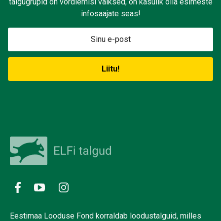
talgugrupid on võrdlemisi väiksed, on kasulik olla esimeste
infosaajate seas!
Eestimaa Looduse Fond korraldab loodustalguid, milles