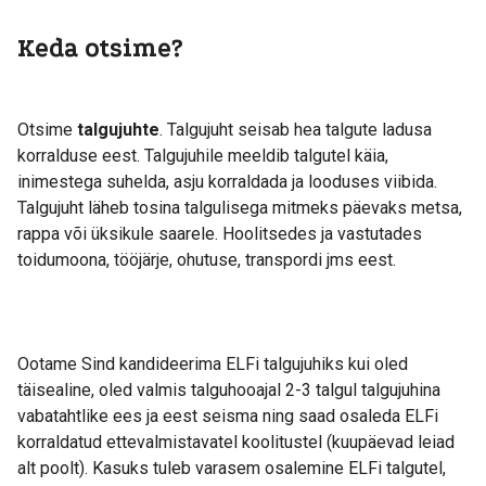
Keda otsime?
Otsime
talgujuhte
. Talgujuht seisab hea talgute ladusa
korralduse eest. Talgujuhile meeldib talgutel käia,
inimestega suhelda, asju korraldada ja looduses viibida.
Talgujuht läheb tosina talgulisega mitmeks päevaks metsa,
rappa või üksikule saarele. Hoolitsedes ja vastutades
toidumoona, tööjärje, ohutuse, transpordi jms eest.
Ootame Sind kandideerima ELFi talgujuhiks kui oled
täisealine, oled valmis talguhooajal 2-3 talgul talgujuhina
vabatahtlike ees ja eest seisma ning saad osaleda ELFi
korraldatud ettevalmistavatel koolitustel (kuupäevad leiad
alt poolt). Kasuks tuleb varasem osalemine ELFi talgutel,