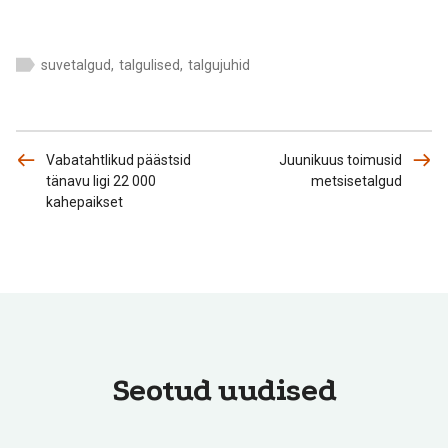
suvetalgud
,
talgulised
,
talgujuhid
Vabatahtlikud päästsid
Juunikuus toimusid
tänavu ligi 22 000
metsisetalgud
kahepaikset
Seotud uudised