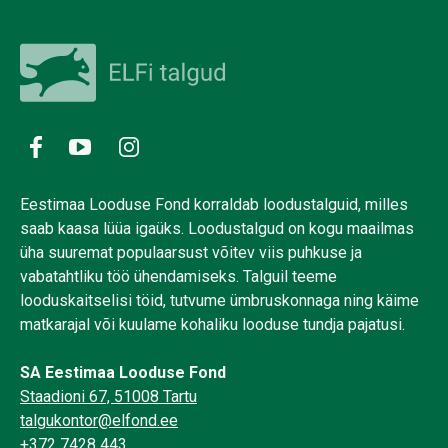
Eestimaa Looduse Fond korraldab loodustalguid, milles
saab kaasa lüüa igaüks. Loodustalgud on kogu maailmas
üha suuremat populaarsust võitev viis puhkuse ja
vabatahtliku töö ühendamiseks. Talguil teeme
looduskaitselisi töid, tutvume ümbruskonnaga ning käime
matkarajal või kuulame kohaliku looduse tundja pajatusi.
SA Eestimaa Looduse Fond
Staadioni 67, 51008 Tartu
talgukontor@elfond.ee
+372 7428 443