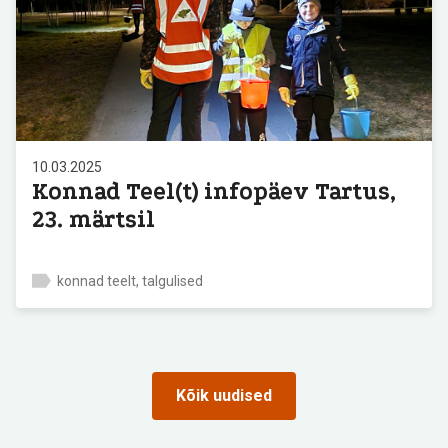
10.03.2025
Konnad Teel(t) infopäev Tartus,
23. märtsil
konnad teelt, talgulised
Kõik uudised