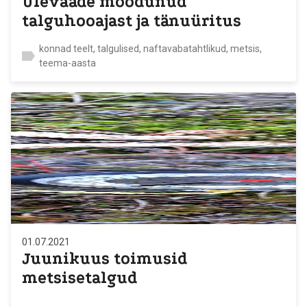
Ülevaade möödunud
talguhooajast ja tänuüritus
konnad teelt, talgulised, naftavabatahtlikud, metsis,
teema-aasta
01.07.2021
Juunikuus toimusid
metsisetalgud