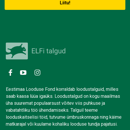
Eestimaa Looduse Fond korraldab loodustalguid, milles
saab kaasa lüüa igaüks. Loodustalgud on kogu maailmas
üha suuremat populaarsust võitev viis puhkuse ja
vabatahtliku töö ühendamiseks. Talguil teeme
looduskaitselisi töid, tutvume ümbruskonnaga ning käime
matkarajal või kuulame kohaliku looduse tundja pajatusi.