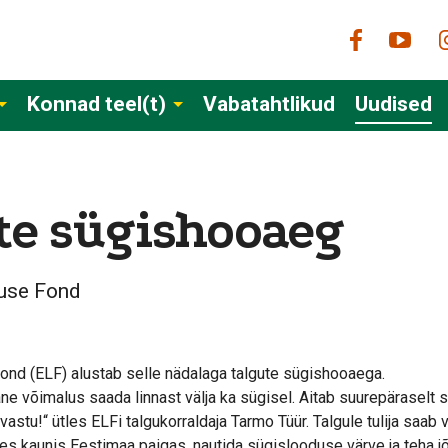
Konnad teel(t)
Vabatahtlikud
Uudised
te sügishooaeg
use Fond
nd (ELF) alustab selle nädalaga talgute sügishooaega.
ne võimalus saada linnast välja ka sügisel. Aitab suurepäraselt 
stu!“ ütles ELFi talgukorraldaja Tarmo Tüür. Talgule tulija saab 
s kaunis Eestimaa paigas, nautida sügislooduse värve ja teha j