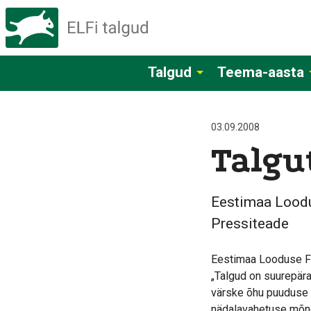
Talgud
Teema-aasta
03.09.2008
Talgu
Eestimaa Lood
Pressiteade
Eestimaa Looduse Fo
„Talgud on suurepära
värske õhu puuduse va
nädalavahetuse mõne