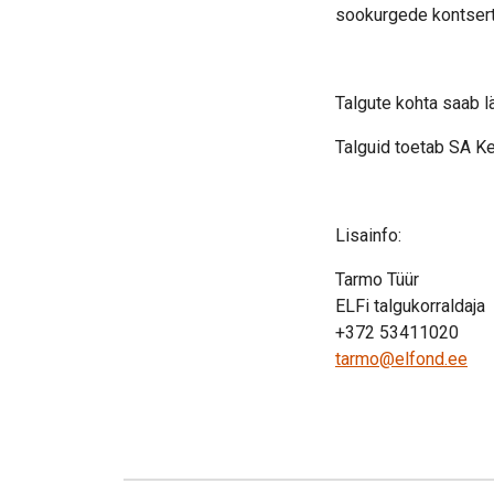
sookurgede kontsert
Talgute kohta saab l
Talguid toetab SA K
Lisainfo:
Tarmo Tüür
ELFi talgukorraldaja
+372 53411020
tarmo@elfond.ee