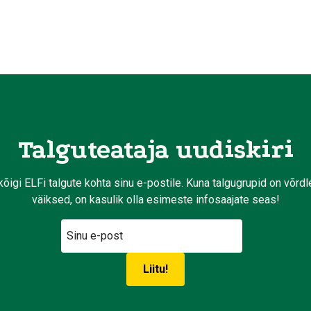
Talguteataja uudiskiri
kõigi ELFi talgute kohta sinu e-postile. Kuna talgugrupid on võrd
väiksed, on kasulik olla esimeste infosaajate seas!