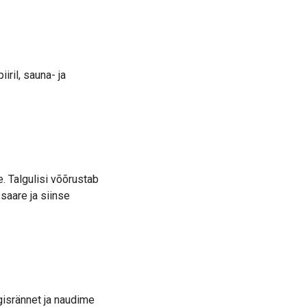
ril, sauna- ja
 Talgulisi võõrustab
 saare ja siinse
gisrännet ja naudime