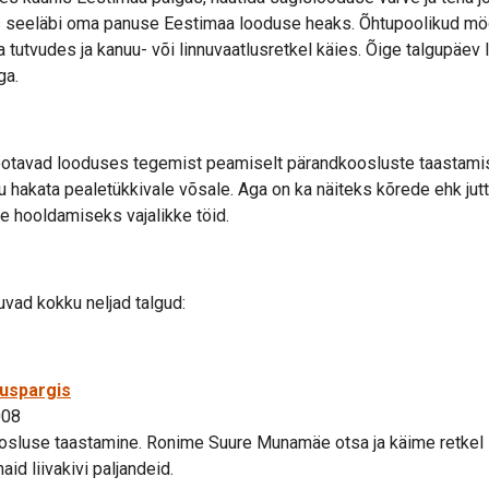
es seeläbi oma panuse Eestimaa looduse heaks. Õhtupoolikud mö
tutvudes ja kanuu- või linnuvaatlusretkel käies. Õige talgupäev 
ga.
 ootavad looduses tegemist peamiselt pärandkoosluste taastami
 hakata pealetükkivale võsale. Aga on ka näiteks kõrede ehk ju
de hooldamiseks vajalikke töid.
vad kokku neljad talgud:
duspargis
008
sluse taastamine. Ronime Suure Munamäe otsa ja käime retkel P
id liivakivi paljandeid.