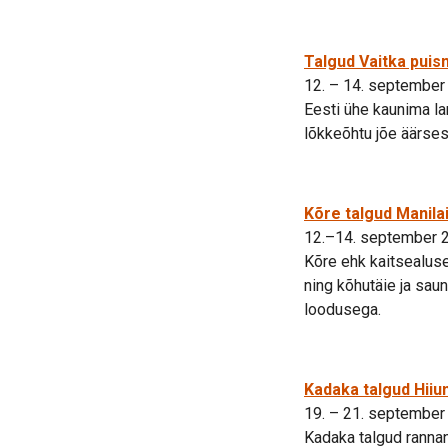
Talgud Vaitka puisn
12. – 14. september
Eesti ühe kaunima la
lõkkeõhtu jõe äärses
Kõre talgud Manilai
12.–14. september 
Kõre ehk kaitsealus
ning kõhutäie ja saun
loodusega.
Kadaka talgud Hii
19. – 21. september
Kadaka talgud ranna