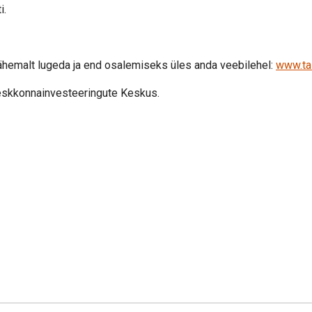
i.
ähemalt lugeda ja end osalemiseks üles anda veebilehel:
www.ta
eskkonnainvesteeringute Keskus.