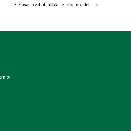
ELF osaleb vabatahtlikkuse infopäevadel
lemisi