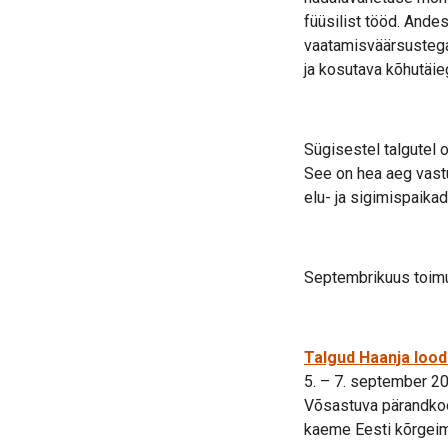
füüsilist tööd. And
vaatamisväärsustega 
ja kosutava kõhutäie
Sügisestel talgutel
See on hea aeg vastu
elu- ja sigimispaika
Septembrikuus toimu
Talgud Haanja loo
5. – 7. september 2
Võsastuva pärandkoo
kaeme Eesti kõrgeima