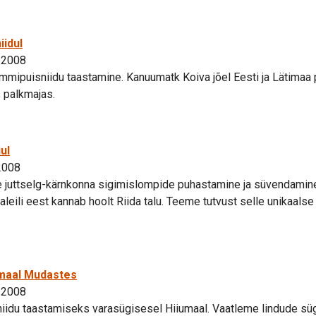
iidul
 2008
mmipuisniidu taastamine. Kanuumatk Koiva jõel Eesti ja Lätimaa pii
 palkmajas.
ul
2008
e juttselg-kärnkonna sigimislompide puhastamine ja süvendamine.
aleili eest kannab hoolt Riida talu. Teeme tutvust selle unikaalse
umaal Mudastes
 2008
niidu taastamiseks varasügisesel Hiiumaal. Vaatleme lindude sü