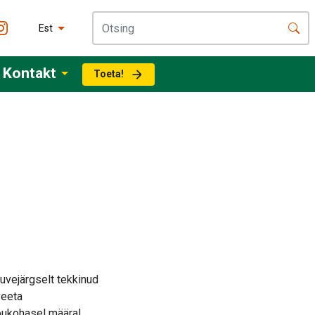
Est
Kontakt
Toeta!
suvejärgselt tekkinud
veeta
õukohasel määral