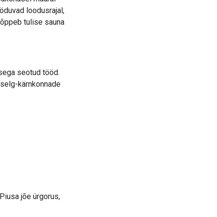
öduvad loodusrajal,
lõppeb tulise sauna
sega seotud tööd.
ttselg-kärnkonnade
iusa jõe ürgorus,