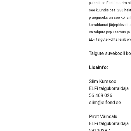
puisniit on Eesti suurim 
see küündis pea 250 hektar
praeguseks on see kohali
korraldanud järjepidevalt
on talgute populaarsus ja
ELFi talgute kohta leiab 
Talgute suvekooli k
Lisainfo:
Siim Kuresoo
ELFi talgukorraldaja
56 469 026
siim@elfond.ee
Piret Väinsalu
ELFi talgukorraldaja
58120287