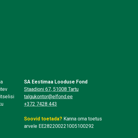
üa
SA Eestimaa Looduse Fond
itev
Staadioni 67, 51008 Tartu
tselisi
talgukontor@elfond.ee
ku
+372 7428 443
Soovid toetada?
Kanna oma toetus
arvele EE282200221005100292