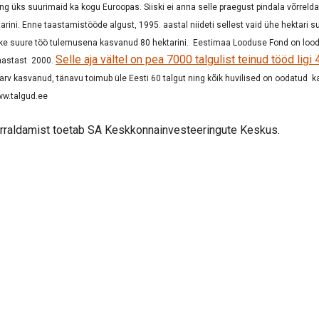
ning üks suurimaid ka kogu
Euroopas. Siiski ei anna selle praegust pindala võrrelda
ini. Enne taastamistööde algust, 1995. aastal niideti sellest vaid ühe hektari su
ke suure töö tulemusena kasvanud 80 hektarini. Eestimaa Looduse Fond on loo
Selle aja vältel on pea 7000 talgulist teinud tööd ligi 
 aastast 2000.
 arv kasvanud, tänavu toimub üle Eesti 60 talgut ning kõik huvilised on oodatud
www.talgud.ee
orraldamist toetab SA Keskkonnainvesteeringute Keskus.