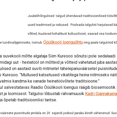
Juubelihõngulised
talgud ühendavad traditsioonilised töövõt
uued teadmised ja oskused.
Poolsada talgulist harjutavad k
võtted, kuulevad kohalikust kultuuriloost,
saavad osa loodusre
Ööülikooli loenguõhtu
mede tundmaõppimiseks, toimub
ning peale talgutööd k
 ja suvekooli mõtte algataja Siim Kuresoo sõnutsi pole sedalaad
 midagi uut - heinatööl on mõtteid ja võtteid vahetatud juba aast
gulised on aastaid suviti mitmetel tähelepanuväärsetel puisniitu
as Kuresoo. “Mullused katsetused vikatitega heina niitmiseks näit
valmis kandma ka vanade heinatöövõtete traditsioone.”
dul salvestatavas Raadio Ööülikooli loengus räägib biosemiootik
t ja loomisest. Talgulisi lõbustab rahvamuusik
Kadri Giannakain
a õpetab traditsioonilisi tantse.
väärsete puisniitude pindala on 20. sajandi jooksul paraku kiirelt
vähenenud. Suv