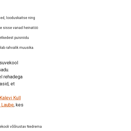
ted, looduskaitse ning
äe sisse vanad heinatöö
tkedest puisniidu
õlab rahvalik muusika.
i suvekool
asadu.
del rehadega
asid, et
Kalevi Kull
a Laube
, kes
ekooli võõrustav Nedrema