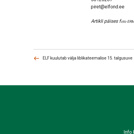
piret@elfond.ee
Artikli päises f
oto ERM
ELF kuulutab välja liblikateemalise 15. talgusuve
Info 