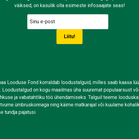
väiksed, on kasulik olla esimeste infosaajate seas!
aa Looduse Fond korraldab loodustalguid, milles saab kaasa lü
. Loodustalgud on kogu maailmas üha suuremat populaarsust võ
uhkuse ja vabatahtliku töö ühendamiseks. Talguil teeme looduskai
tutvume ümbruskonnaga ning käime matkarajal või kuulame kohali
e tundja pajatusi.