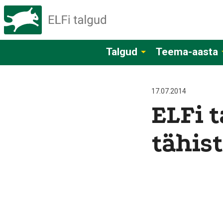
Talgud
Teema-aasta
17.07.2014
ELFi t
tähis