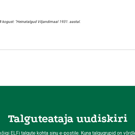
i kogust
: "Heinatalgud Viljandimaal 1931. aastal.
Talguteataja uudiskiri
kõigi ELFi talgute kohta sinu e-postile. Kuna talgugrupid on võrd