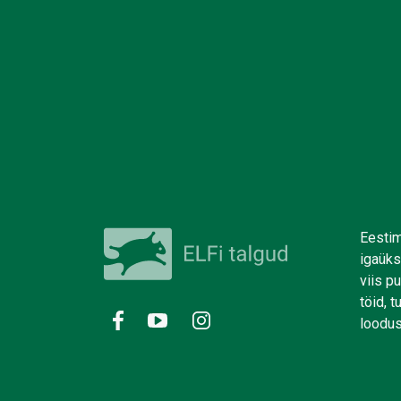
Eestim
igaüks
viis p
töid, 
loodus