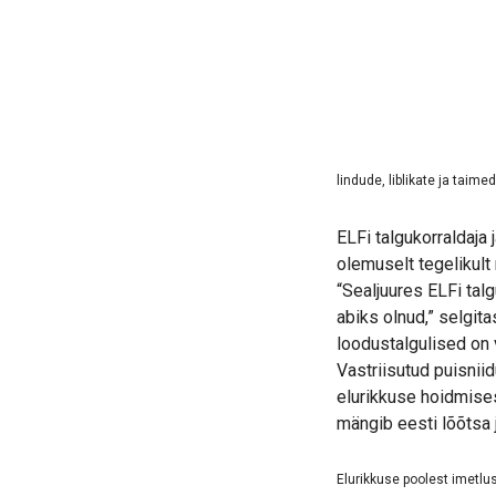
lindude, liblikate ja tai
ELFi talgukorraldaja
olemuselt tegelikult
“Sealjuures ELFi tal
abiks olnud,” selgit
loodustalgulised on 
Vastriisutud puisnii
elurikkuse hoidmises
mängib eesti lõõtsa j
Elurikkuse poolest imetlus