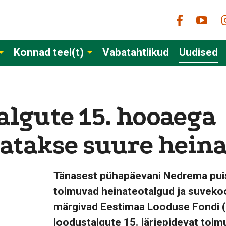
Konnad teel(t)
Vabatahtlikud
Uudised
algute 15. hooaega
tatakse suure hein
Tänasest pühapäevani Nedrema puis
toimuvad heinateotalgud ja suveko
märgivad Eestimaa Looduse Fondi (
loodustalgute 15. järjepidevat toim