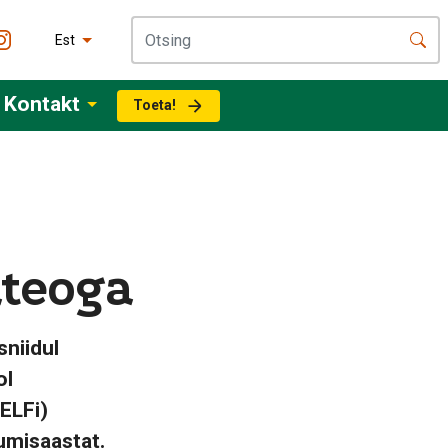
Est
Kontakt
Toeta!
ateoga
niidul
ol
ELFi)
umisaastat.