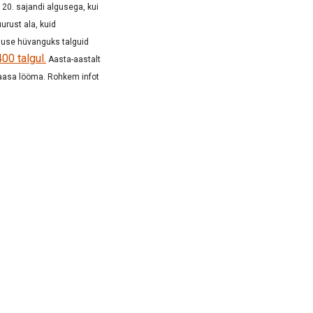
 20. sajandi algusega, kui
urust ala, kuid
duse hüvanguks talguid
400 talgul.
Aasta-aastalt
 kaasa lööma. Rohkem infot