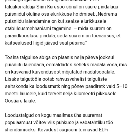
talgukorraldaja Siim Kuresoo sõnul on suure pindalaga
puisniidul oluline osa elurikkuse hoidmisel: „Nedrema
puisniidu laiendamine on kui sealse elurikkusele
stabiilsusmehhanismi tagamine – mida suurem on
pärandkoosluse pindala, seda suurem on tõenäosus, et
kaitsealused liigid jäävad seal püsima.“
Tosina talgulise abiga on plaanis nelja päeva jooksul
puisniitu laiendada, eemaldades selleks madala võsa, mis
on kasvanud kuivendusest mõjutatud madalsooalale.
Lisaks talgutööle ootab rahvusvahelist talguliste
seltskonda ka loodusmatk ning põnev paadiretk vaid 5–10
meetri laiusele, kuid tervelt nelja kilomeetri pikkusele
Oosääre laiule.
Loodustalgud on kogu maailmas üha suuremat
populaarsust võitev viis puhkuse ja vabatahtliku töö
ühendamiseks. Kevadest sügiseni toimuvad ELFi