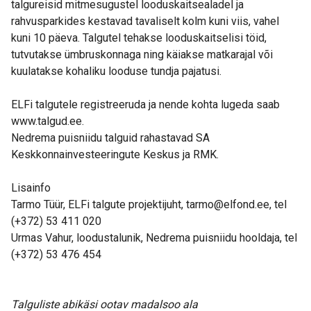
talgureisid mitmesugustel looduskaitsealadel ja
rahvusparkides kestavad tavaliselt kolm kuni viis, vahel
kuni 10 päeva. Talgutel tehakse looduskaitselisi töid,
tutvutakse ümbruskonnaga ning käiakse matkarajal või
kuulatakse kohaliku looduse tundja pajatusi.
ELFi talgutele registreeruda ja nende kohta lugeda saab
www.talgud.ee.
Nedrema puisniidu talguid rahastavad SA
Keskkonnainvesteeringute Keskus ja RMK.
Lisainfo
Tarmo Tüür, ELFi talgute projektijuht, tarmo@elfond.ee, tel
(+372) 53 411 020
Urmas Vahur, loodustalunik, Nedrema puisniidu hooldaja, tel
(+372) 53 476 454
Talguliste abikäsi ootav madalsoo ala