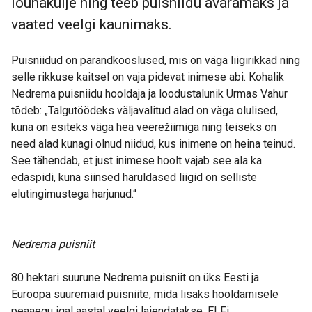
lõunakülje ning teeb puisniidu avaramaks ja
vaated veelgi kaunimaks.
Puisniidud on pärandkooslused, mis on väga liigirikkad ning
selle rikkuse kaitsel on vaja pidevat inimese abi. Kohalik
Nedrema puisniidu hooldaja ja loodustalunik Urmas Vahur
tõdeb: „Talgutöödeks väljavalitud alad on väga olulised,
kuna on esiteks väga hea veerežiimiga ning teiseks on
need alad kunagi olnud niidud, kus inimene on heina teinud.
See tähendab, et just inimese hoolt vajab see ala ka
edaspidi, kuna siinsed haruldased liigid on selliste
elutingimustega harjunud.“
Nedrema puisniit
80 hektari suurune Nedrema puisniit on üks Eesti ja
Euroopa suuremaid puisniite, mida lisaks hooldamisele
peaaegu igal aastal veelgi laiendatakse. ELFi