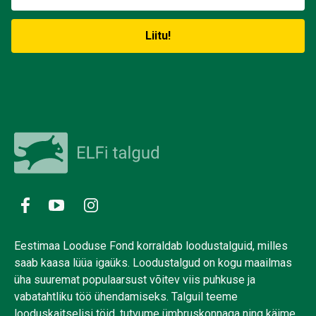
Eestimaa Looduse Fond korraldab loodustalguid, milles
saab kaasa lüüa igaüks. Loodustalgud on kogu maailmas
üha suuremat populaarsust võitev viis puhkuse ja
vabatahtliku töö ühendamiseks. Talguil teeme
looduskaitselisi töid, tutvume ümbruskonnaga ning käime