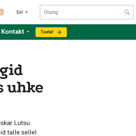
Est
Kontakt
Toeta!
gid
s uhke
Oskar Lutsu
 talle sellel