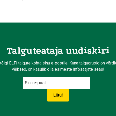
Talguteataja uudiskiri
kõigi ELFi talgute kohta sinu e-postile. Kuna talgugrupid on võrd
väiksed, on kasulik olla esimeste infosaajate seas!