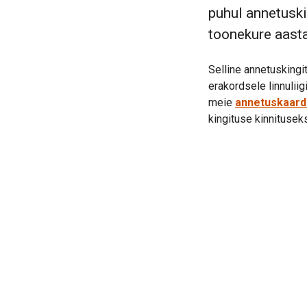
puhul annetuski
toonekure aasta
Selline annetuskingit
erakordsele linnuliig
meie
annetuskaard
kingituse kinnitusek