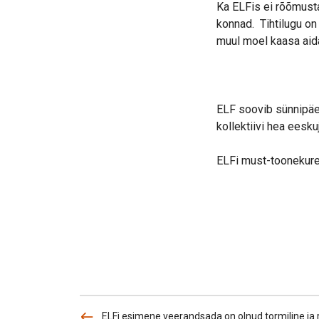
Ka ELFis ei rõõmusta
konnad. Tihtilugu on
muul moel kaasa aid
ELF soovib sünnipäev
kollektiivi hea eesku
ELFi must-toonekure 
ELFi esimene veerandsada on olnud tormiline ja 