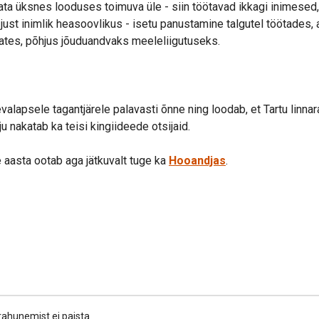
ta üksnes looduses toimuva üle - siin töötavad ikkagi inimesed,
 just inimlik heasoovlikus - isetu panustamine talgutel töötades,
ates, põhjus jõuduandvaks meeleliigutuseks.
alapsele tagantjärele palavasti õnne ning loodab, et Tartu linn
ju nakatab ka teisi kingiideede otsijaid.
aasta ootab aga jätkuvalt tuge ka
Hooandjas
.
rahunemist ei paista