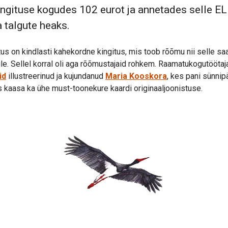
ngituse kogudes 102 eurot ja annetades selle EL
 talgute heaks.
us on kindlasti kahekordne kingitus, mis toob rõõmu nii selle saa
ile. Sellel korral oli aga rõõmustajaid rohkem. Raamatukogutöötaja
id
illustreerinud ja kujundanud
Maria Kooskora
, kes pani sünni
s kaasa ka ühe must-toonekure kaardi originaaljoonistuse.