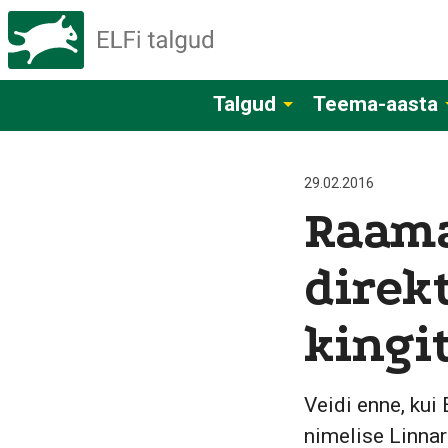
Talgud
Teema-aasta
29.02.2016
Raama
direk
kingi
Veidi enne, kui
nimelise Linnar