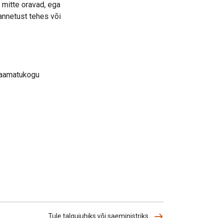
 mitte oravad, ega
 annetust tehes või
araamatukogu
Tule talgujuhiks või saeministriks