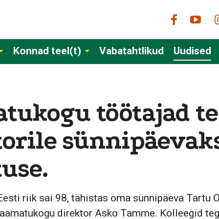
Konnad teel(t)
Vabatahtlikud
Uudised
tukogu töötajad te
torile sünnipäevak
tuse.
 Eesti riik sai 98, tähistas oma sünnipäeva Tartu 
aamatukogu direktor Asko Tamme. Kolleegid tegid