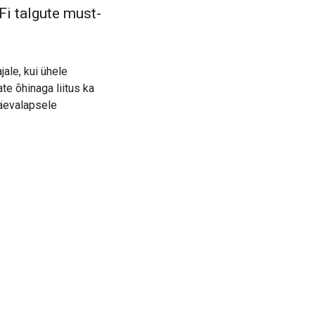
Fi talgute must-
jale, kui ühele
te õhinaga liitus ka
päevalapsele