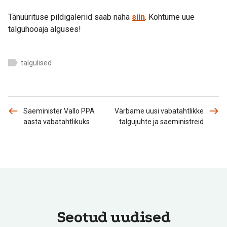
Tänuürituse pildigaleriid saab näha
siin
. Kohtume uue
talguhooaja alguses!
talgulised
Saeminister Vallo PPA
Värbame uusi vabatahtlikke
aasta vabatahtlikuks
talgujuhte ja saeministreid
Seotud uudised