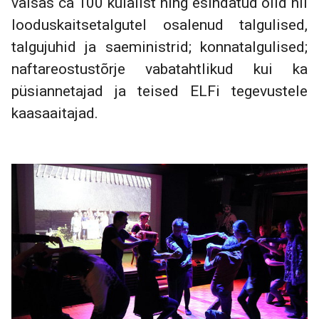
väisas ca 100 külalist ning esindatud olid nii
looduskaitsetalgutel osalenud talgulised,
talgujuhid ja saeministrid; konnatalgulised;
naftareostustõrje vabatahtlikud kui ka
püsiannetajad ja teised ELFi tegevustele
kaasaaitajad.