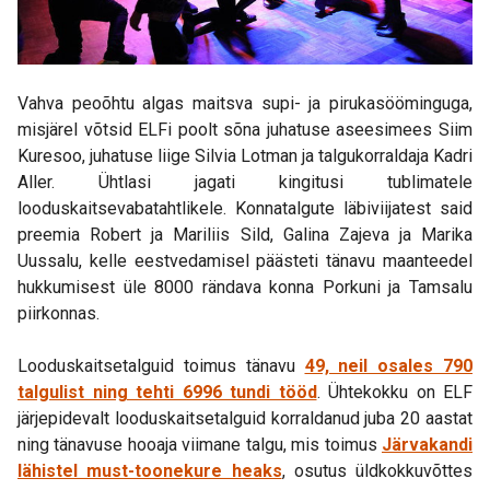
Vahva peoõhtu algas maitsva supi- ja pirukasööminguga,
misjärel võtsid ELFi poolt sõna juhatuse aseesimees Siim
Kuresoo, juhatuse liige Silvia Lotman ja talgukorraldaja Kadri
Aller. Ühtlasi jagati kingitusi tublimatele
looduskaitsevabatahtlikele. Konnatalgute läbiviijatest said
preemia Robert ja Mariliis Sild, Galina Zajeva ja Marika
Uussalu, kelle eestvedamisel päästeti tänavu maanteedel
hukkumisest üle 8000 rändava konna Porkuni ja Tamsalu
piirkonnas.
Looduskaitsetalguid toimus tänavu
49, neil osales 790
talgulist ning tehti 6996 tundi tööd
. Ühtekokku on ELF
järjepidevalt looduskaitsetalguid korraldanud juba 20 aastat
ning tänavuse hooaja viimane talgu, mis toimus
Järvakandi
lähistel must-toonekure heaks
, osutus üldkokkuvõttes