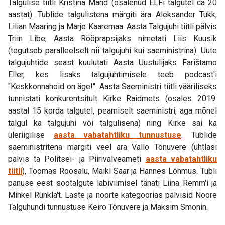
Talgulise tiitli Kristina Mänd (osalenud ELFi talgutel ca 20
aastat). Tublide talgulistena märgiti ära Aleksander Tukk,
Lilian Maaring ja Marje Kaaremaa. Aasta Talgujuhi tiitli pälvis
Triin Libe; Aasta Rööprapsijaks nimetati Liis Kuusik
(tegutseb paralleelselt nii talgujuhi kui saeministrina). Uute
talgujuhtide seast kuulutati Aasta Uustulijaks Farištamo
Eller, kes lisaks talgujuhtimisele teeb podcast'i
"Keskkonnahoid on äge!". Aasta Saeministri tiitli vääriliseks
tunnistati konkurentsitult Kirke Raidmets (osales 2019.
aastal 15 korda talgutel, peamiselt saeministri, aga mõnel
talgul ka talgujuhi või talgulisena) ning Kirke sai ka
üleriigilise
aasta vabatahtliku tunnustuse
. Tublide
saeministritena märgiti veel ära Vallo Tõnuvere (ühtlasi
pälvis ta Politsei- ja Piirivalveameti
aasta vabatahtliku
tiitli
), Toomas Roosalu, Maikl Saar ja Hannes Lõhmus. Tubli
panuse eest sootalgute läbiviimisel tänati Liina Remm'i ja
Mihkel Rünkla't. Laste ja noorte kategoorias pälvisid Noore
Talguhundi tunnustuse Keiro Tõnuvere ja Maksim Smonin.