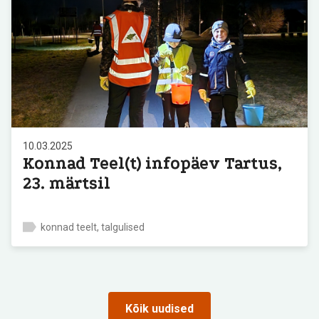
10.03.2025
Konnad Teel(t) infopäev Tartus,
23. märtsil
konnad teelt, talgulised
Kõik uudised