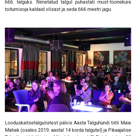
666. talguks. Nimetatud talgul puhastati must-toonekure
toitumisoja kaldaid võsast ja seda 666 meetri jagu.
Looduskaitsetalgulistest pälvis Aasta Talguhundi tiitli Maie
Matiek (osales 2019. aastal 14 korda talgutel) ja Pikaajalise