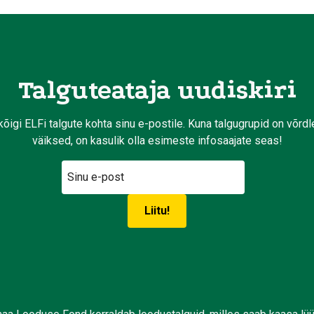
Talguteataja uudiskiri
kõigi ELFi talgute kohta sinu e-postile. Kuna talgugrupid on võrd
väiksed, on kasulik olla esimeste infosaajate seas!