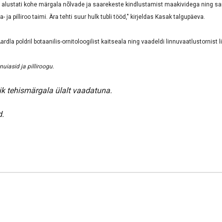
l alustati kohe märgala nõlvade ja saarekeste kindlustamist maakividega ning sa
 ja pilliroo taimi. Ära tehti suur hulk tubli tööd," kirjeldas Kasak talgupäeva.
ardla poldril botaanilis-ornitoloogilist kaitseala ning vaadeldi linnuvaatlustornist 
uiasid ja pilliroogu.
ik tehismärgala ülalt vaadatuna.
d.