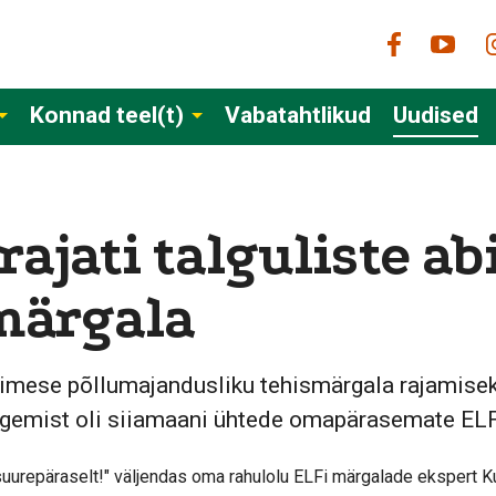
Konnad teel(t)
Vabatahtlikud
Uudised
rajati talguliste ab
märgala
simese põllumajandusliku tehismärgala rajamisek
tegemist oli siiamaani ühtede omapärasemate ELF
uurepäraselt!" väljendas oma rahulolu ELFi märgalade ekspert K