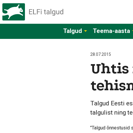
Talgud
Teema-aasta
28.07.2015
Uhtis 
tehis
Talgud Eesti e
talgulist ning 
"Talgud õnnestusid s