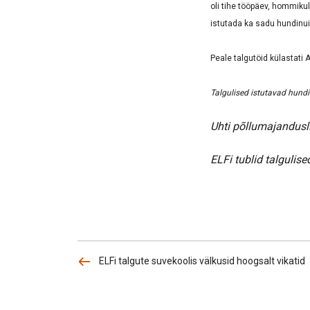
oli tihe tööpäev, hommiku
istutada ka sadu hundinuia-
Peale talgutöid külastati A
Talgulised istutavad hundin
Uhti põllumajandusl
ELFi tublid talgulise
ELFi talgute suvekoolis välkusid hoogsalt vikatid