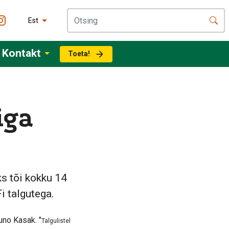
Est
Kontakt
Toeta!
iga
s tõi kokku 14
i talgutega.
uno Kasak. "
Talgulistel