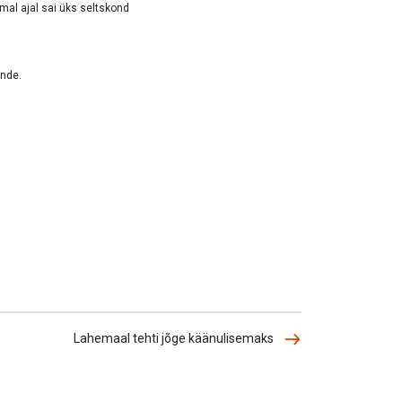
mal ajal sai üks seltskond
linde.
Lahemaal tehti jõge käänulisemaks