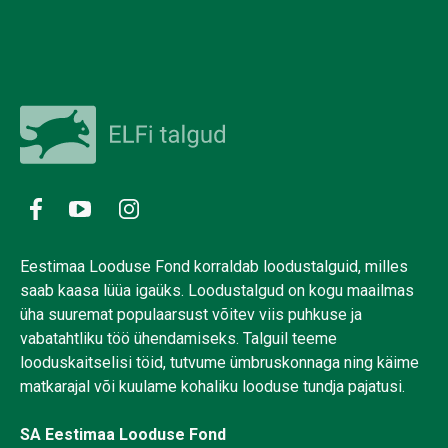
Eestimaa Looduse Fond korraldab loodustalguid, milles
saab kaasa lüüa igaüks. Loodustalgud on kogu maailmas
üha suuremat populaarsust võitev viis puhkuse ja
vabatahtliku töö ühendamiseks. Talguil teeme
looduskaitselisi töid, tutvume ümbruskonnaga ning käime
matkarajal või kuulame kohaliku looduse tundja pajatusi.
SA Eestimaa Looduse Fond