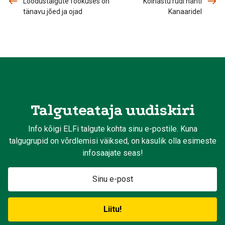
Loodustalgute fookuses on
Kõinastu rüdi nähti
tänavu jõed ja ojad
Kanaaridel
Talguteataja uudiskiri
Info kõigi ELFi talgute kohta sinu e-postile. Kuna
talgugrupid on võrdlemisi väiksed, on kasulik olla esimeste
infosaajate seas!