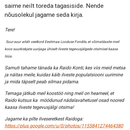
saime neilt toreda tagasiside. Nende
nõusolekul jagame seda kirja.
Tere!
Suur-suur aitäh veelkord Eestimaa Looduse Fondile, et võimaldasite meil
koos suurkiskjate uurijaga ühiselt ilveste tegevusjälgede otsimisel kaasa
lüüa.
Samuti tahame tänada ka Raido Konti, kes viis meid metsa
ja näitas meile, kuidas käib ilveste populatsiooni uurimine
ja mida täpselt peab silmas pidama.
Temaga jätkub meil koostöö ning meil on heameel, et
Raido kutsus ka möödunud nädalavahetusel osad noored
kaasa ilveste tegevusjälgi otsima!
Jagame ka pilte ilveseretkest Raidoga:
https://plus.google.com/u/0/photos/1155841274464380