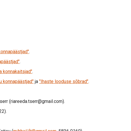
konnapäästjad"
.
apäästjad"
.
a konnakaitsjad"
.
tu konnapäästjad"
ja
"Ihaste looduse sõbrad"
.
serr (riareeda.tserr@gmail.com).
22).