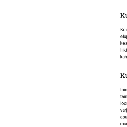
K
Kõi
elu
kes
lii
kah
K
Ini
tai
loo
var
asu
muu