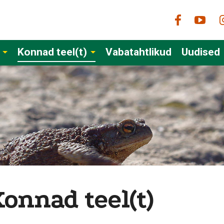
Konnad teel(t)
Vabatahtlikud
Uudised
onnad teel(t)