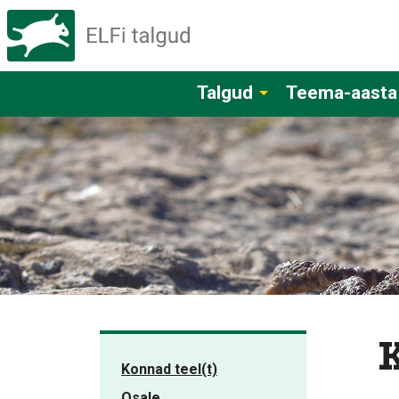
Talgud
Teema-aasta
K
Konnad teel(t)
Osale