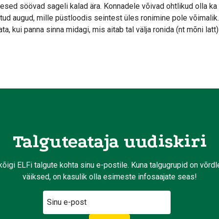
lesed söövad sageli kalad ära. Konnadele võivad ohtlikud olla
atud augud, mille püstloodis seintest üles ronimine pole võimalik
ata, kui panna sinna midagi, mis aitab tal välja ronida (nt mõni latt)
Talguteataja uudiskiri
kõigi ELFi talgute kohta sinu e-postile. Kuna talgugrupid on võrd
väiksed, on kasulik olla esimeste infosaajate seas!