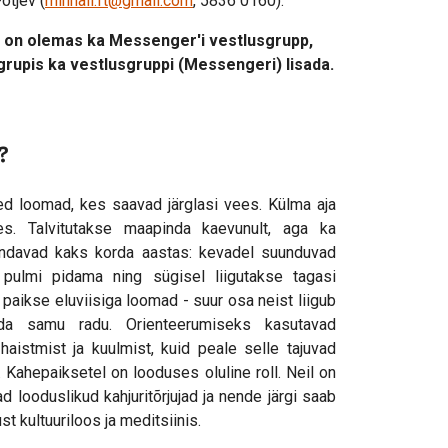
otjev (
mihhail.ft@gmail.com
, 5836 0160).
s on olemas ka Messenger'i vestlusgrupp,
grupis ka vestlusgruppi (Messengeri) lisada.
?
d loomad, kes saavad järglasi vees. Külma aja
s. Talvitutakse maapinda kaevunult, aga ka
ndavad kaks korda aastas: kevadel suunduvad
ulmi pidama ning sügisel liigutakse tagasi
 paikse eluviisiga loomad - suur osa neist liigub
da samu radu. Orienteerumiseks kasutavad
aistmist ja kuulmist, kuid peale selle tajuvad
 Kahepaiksetel on looduses oluline roll. Neil on
 looduslikud kahjuritõrjujad ja nende järgi saab
t kultuuriloos ja meditsiinis.