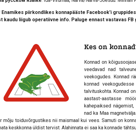
На русском языке
: Ida-Virumaa, Narva/Narva-Jõesuu: Mihhail F
! Enamikes piirkondlikes konnapääste Facebook'i gruppide
t kaudu liigub operatiivne info. Paluge ennast vastavas FB 
Kes on konnad
Konnad on kõigusoojase
veedavad nad talveune
veekogudes. Konnad rä
konnad veekogudesse p
talvituskohta. Konnad on
aastast-aastasse möö
kahepaiksed nägemist, h
nad ka Maa magnetvälja.
r mõju toiduvõrgustikes nii maismaal kui vees. Samuti on konnad
nata keskkonna üldist tervist. Alahinnata ei saa ka konnade tähtsus