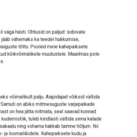
il väga hästi. Ohtusid on paljud: sobivate
ni jääb vähemaks ka teedel hukkumise,
 haiguste tõttu. Pooled meie kahepaiksete
ndlikud kõikvõimalikele muutustele. Maailmas pole
s.
ks võimalikult palju. Aiapidajad võiksid vältida
. Samuti on abiks mitmesuguste varjepaikade
ast on hea jätta niitmata, seal saavad konnad
 kudemistiik, tuleb kindlasti vältida sinna kalade
sakaalu ning vohama hakkab taimne hõljum. Nii
 ja loomaliikidele. Kahepaiksete kudu ja