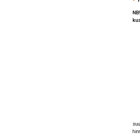
NB
kus
suu
hin