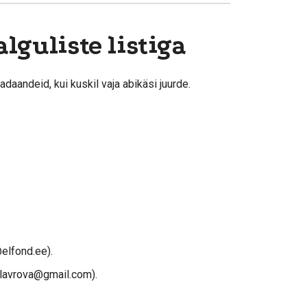
alguliste listiga
aandeid, kui kuskil vaja abikäsi juurde.
elfond.ee).
.lavrova@gmail.com).