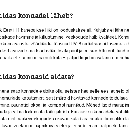
uidas konnadel läheb?
k Eesti 11 kahepaikse liiki on looduskaitse all. Kahjuks ei lähe ne
paikade hävimine ja killustumine, veekogude halb kvaliteet. Kon
kkonnasaaste, võõrliikide, tõusnud UV-B radiatsiooni taseme ja
kidest asuvad oma loodusliku levila piiril ja on seetõttu eriti tu
epaiksete seisund samuti kiita – paljud liigid on väljasuremisohu
uidas konnasid aidata?
mene saab konnadele abiks olla, seistes hea selle ees, et neid ole
memürkide kasutamist, sest mürgid hävitavad konnade toidulaua
mine: puunotid, oksa- ja kompostihunnikud. Mõned lapid murupinn
juda ja silma torkamata toitu jahtida. Kui aias on konnadele sobilik
stamist. Väikeveekogudes rikuvad kalad ära sealse loomuliku ta
tuvad veekogud hapnikuvaeseks ja ei sobi enam paljudele taime-