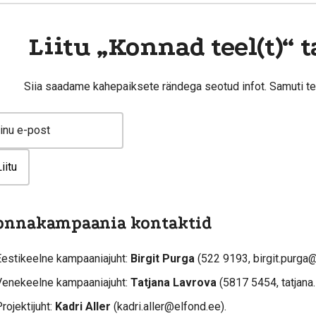
Liitu „Konnad teel(t)“ t
Siia saadame kahepaiksete rändega seotud infot. Samuti tead
onnakampaania kontaktid
Eestikeelne kampaaniajuht:
Birgit Purga
(522 9193, birgit.purga@
Venekeelne kampaaniajuht:
Tatjana Lavrova
(5817 5454, tatjana
rojektijuht:
Kadri Aller
(kadri.aller@elfond.ee).