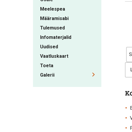
Meelespea
Määramisabi
Tulemused
Infomaterjalid
Uudised
Vaatluskaart
Toeta
Galerii
K
P