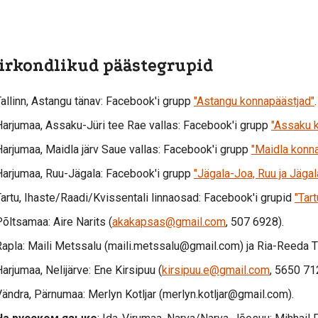
iirkondlikud päästegrupid
allinn, Astangu tänav: Facebook'i grupp
"Astangu konnapäästjad"
.
Harjumaa, Assaku-Jüri tee Rae vallas: Facebook'i grupp
"Assaku 
Harjumaa, Maidla järv Saue vallas: Facebook'i grupp
"Maidla konn
Harjumaa, Ruu-Jägala: Facebook'i grupp
"Jägala-Joa, Ruu ja Jägal
Tartu, Ihaste/Raadi/Kvissentali linnaosad: Facebook'i grupid
"Tar
õltsamaa: Aire Narits (
akakapsas@gmail.com
, 507 6928).
Rapla: Maili Metssalu (maili.metssalu@gmail.com) ja Ria-Reeda T
arjumaa, Nelijärve: Ene Kirsipuu (
kirsipuu.e@gmail.com
, 5650 71
Vändra, Pärnumaa: Merlyn Kotljar (merlyn.kotljar@gmail.com).