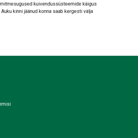
 ka mitmesugused kuivendussüsteemide käigus
. Auku kinni jäänud konna saab kergesti välja
lemisi