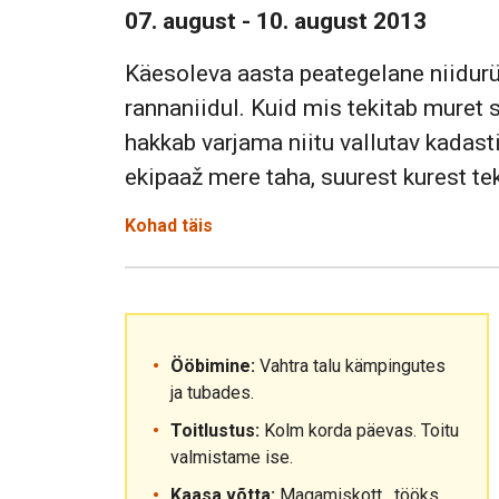
07. august - 10. august 2013
Käesoleva aasta peategelane niidur
rannaniidul. Kuid mis tekitab muret s
hakkab varjama niitu vallutav kadasti
ekipaaž mere taha, suurest kurest te
Kohad täis
Ööbimine:
Vahtra talu kämpingutes
ja tubades.
Toitlustus:
Kolm korda päevas. Toitu
valmistame ise.
Kaasa võtta:
Magamiskott, tööks