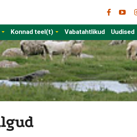
Konnad teel(t)
Vabatahtlikud
Uudised
algud