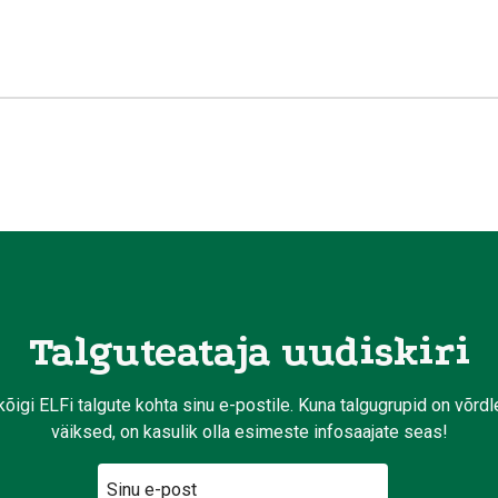
Talguteataja uudiskiri
kõigi ELFi talgute kohta sinu e-postile. Kuna talgugrupid on võrd
väiksed, on kasulik olla esimeste infosaajate seas!