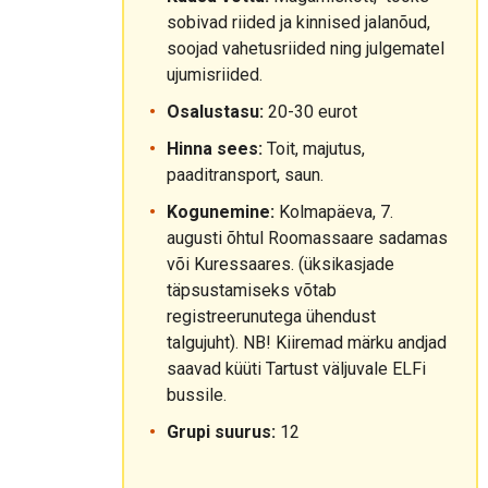
sobivad riided ja kinnised jalanõud,
soojad vahetusriided ning julgematel
ujumisriided.
Osalustasu:
20-30 eurot
Hinna sees:
Toit, majutus,
paaditransport, saun.
Kogunemine:
Kolmapäeva, 7.
augusti õhtul Roomassaare sadamas
või Kuressaares. (üksikasjade
täpsustamiseks võtab
registreerunutega ühendust
talgujuht). NB! Kiiremad märku andjad
saavad küüti Tartust väljuvale ELFi
bussile.
Grupi suurus:
12