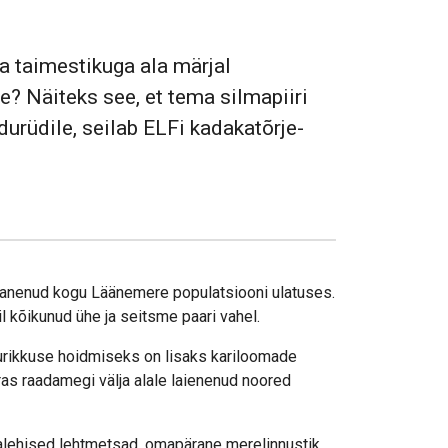
 taimestikuga ala märjal
le? Näiteks see, et tema silmapiiri
durüdile, seilab ELFi kadakatõrje-
ahanenud kogu Läänemere populatsiooni ulatuses.
l kõikunud ühe ja seitsme paari vahel.
elurikkuse hoidmiseks on lisaks kariloomade
as raadamegi välja alale laienenud noored
ialehised lehtmetsad, omapärane merelinnustik