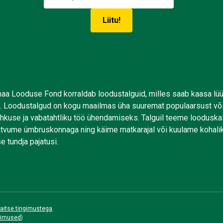
aa Looduse Fond korraldab loodustalguid, milles saab kaasa lü
. Loodustalgud on kogu maailmas üha suuremat populaarsust võ
uhkuse ja vabatahtliku töö ühendamiseks. Talguil teeme looduskai
tutvume ümbruskonnaga ning käime matkarajal või kuulame kohali
e tundja pajatusi.
aitse tingimustega
.
gimused
)