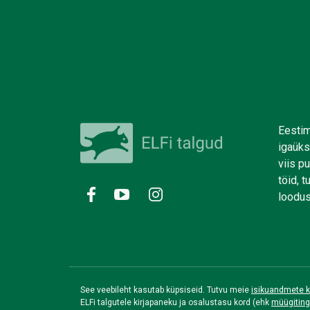
Eestim
igaüks
viis p
töid, 
loodus
See veebileht kasutab küpsiseid. Tutvu meie
isikuandmete k
ELFi talgutele kirjapaneku ja osalustasu kord (ehk
müügitin