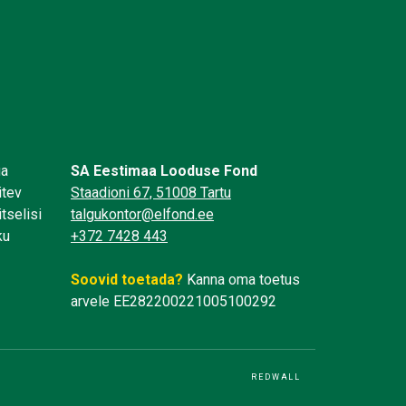
üa
SA Eestimaa Looduse Fond
itev
Staadioni 67, 51008 Tartu
tselisi
talgukontor@elfond.ee
ku
+372 7428 443
Soovid toetada?
Kanna oma toetus
arvele EE282200221005100292
REDWALL