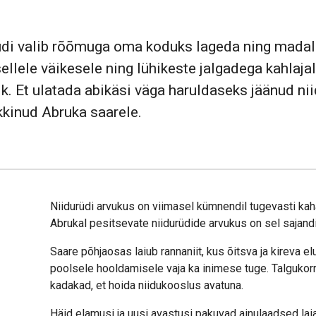
üdi valib rõõmuga oma koduks lageda ning madala
ellele väikesele ning lühikeste jalgadega kahlaja
k. Et ulatada abikäsi väga haruldaseks jäänud nii
kkinud Abruka saarele.
Niidurüdi arvukus on viimasel kümnendil tugevasti k
Abrukal pesitsevate niidurüdide arvukus on sel sajandi
Saare põhjaosas laiub rannaniit, kus õitsva ja kireva 
poolsele hooldamisele vaja ka inimese tuge. Talgukorr
kadakad, et hoida niidukooslus avatuna.
Häid elamusi ja uusi avastusi pakuvad ainulaadsed la