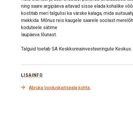
ning saare argipäeva aitavad sisse elada kohalike võ
kostitab meri talgulisi ka värske kalaga, mida suitsuah
mekkida. Mõnus reis kaugele saarele soolast merelõ
koduteele sätime
laupäeva lõunast.
Talguid toetab SA Keskkonnainvesteeringute Keskus.
LISAINFO
Abruka looduskaitseala kohta.