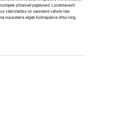
õrustajate põnevad pajatused. Loodetavasti
jus vääristades on saunaleili vahele hää
hna nuusutama algab kolmapäeva õhtul ning