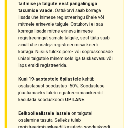
täitmise ja talgute eest pangalingiga
tasumise vaade.
Ostukorvi saab korraga
lisada ühe inimese registreeringu ühele või
mitmele erinevale talgule. Ostukorvi ei saa
korraga lisada mitme erineva inimese
registreeringut samale talgule, sest täita saab
ainult ühe osaleja registreerimisankeedi
korraga. Niisiis tuleks pere- või sõpruskondade
ühisel talgutele minemisele iga täiskasvanu või
laps eraldi registreerida.
Kuni 19-aastastele õpilastele
kehtib
osalustasust soodustus -50%. Soodustuse
jõustumiseks tuleb registreerimisankeedil
kasutada sooduskoodi
OPILANE
.
Eelkooliealistele lastele
on talgutel
osalemine tasuta. Selleks tuleb
registreerimisankeedil kasutada sooduskoodi