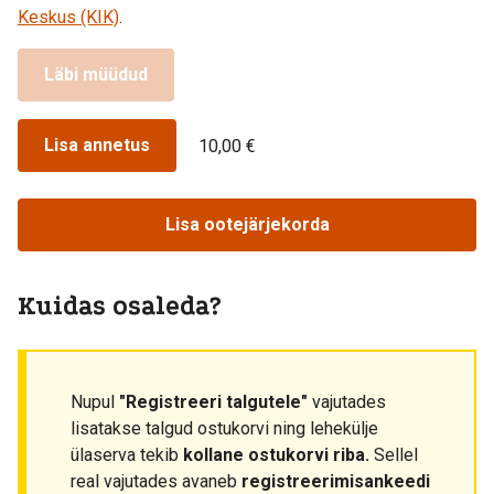
Keskus (KIK)
.
Läbi müüdud
Lisa annetus
10,00 €
Lisa ootejärjekorda
Kuidas osaleda?
Nupul
"Registreeri talgutele"
vajutades
lisatakse talgud ostukorvi ning lehekülje
ülaserva tekib
kollane ostukorvi riba.
Sellel
real vajutades avaneb
registreerimisankeedi