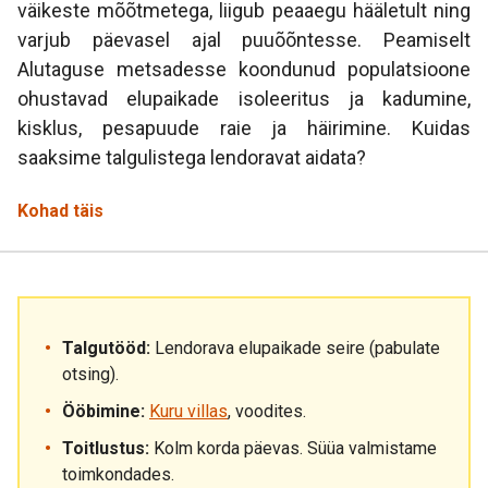
väikeste mõõtmetega, liigub peaaegu hääletult ning
varjub päevasel ajal puuõõntesse. Peamiselt
Alutaguse metsadesse koondunud populatsioone
ohustavad elupaikade isoleeritus ja kadumine,
kisklus, pesapuude raie ja häirimine. Kuidas
saaksime talgulistega lendoravat aidata?
Kohad täis
Talgutööd:
Lendorava elupaikade seire (pabulate
otsing).
Ööbimine:
Kuru villas
, voodites.
Toitlustus:
Kolm korda päevas. Süüa valmistame
toimkondades.