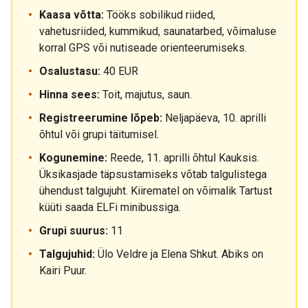
Kaasa võtta:
Tööks sobilikud riided,
vahetusriided, kummikud, saunatarbed, võimaluse
korral GPS või nutiseade orienteerumiseks.
Osalustasu:
40 EUR
Hinna sees:
Toit, majutus, saun.
Registreerumine lõpeb:
Neljapäeva, 10. aprilli
õhtul või grupi täitumisel.
Kogunemine:
Reede, 11. aprilli õhtul Kauksis.
Üksikasjade täpsustamiseks võtab talgulistega
ühendust talgujuht. Kiirematel on võimalik Tartust
küüti saada ELFi minibussiga.
Grupi suurus:
11
Talgujuhid:
Ülo Veldre ja Elena Shkut. Abiks on
Kairi Puur.