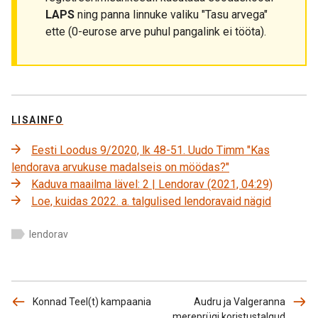
LAPS
ning panna linnuke valiku "Tasu arvega"
ette (0-eurose arve puhul pangalink ei tööta).
LISAINFO
Eesti Loodus 9/2020, lk 48-51. Uudo Timm "Kas
lendorava arvukuse madalseis on möödas?"
Kaduva maailma lävel: 2 | Lendorav (2021, 04:29)
Loe, kuidas 2022. a. talgulised lendoravaid nägid
lendorav
Konnad Teel(t) kampaania
Audru ja Valgeranna
mereprügi koristustalgud