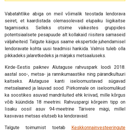
Vabatahtlike abiga on meil võimalik teostada lendorava
seiret, et kaardistada olemasolevaid elupaiku liigikaitse
tagamiseks. Selleks otsime väikestes gruppides
potentsiaalsete pesapuude alt kollakaid riisitera sarnaseid
väljaheiteid. Talgute käigus saame ekspertide juhendamisel
lendoravate kohta uusi teadmisi hankida. Valmis tuleb olla
pikkadeks jalaretkedeks ja märjaks metsaaluseks.
Kirde-Eestis paiknev Alutaguse rahvuspark loodi 2018.
aastal soo-, metsa- ja rannikumaastike ning pärandkultuuri
kaitseks. Alutaguse kanti iseloomustavad sügavad
metsalaaned ja laiuvad sood. Piirkonnale on iseloomulikud
ka soostikes asuvad mandriluited ehk kriivad, mille kõrgus
võib küündida 18 meetrini. Rahvuspargi kõrgeim tipp on
Iisaku oosil asuv 94-meetrine Tärivere mägi, millel
kasvavas metsas elutseb ka lendoravaid.
Talgute toimumist toetab
Keskkonnainvesteeringute