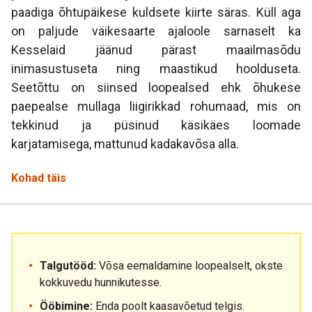
paadiga õhtupäikese kuldsete kiirte säras. Küll aga
on paljude väikesaarte ajaloole sarnaselt ka
Kesselaid jäänud pärast maailmasõdu
inimasustuseta ning maastikud hoolduseta.
Seetõttu on siinsed loopealsed ehk õhukese
paepealse mullaga liigirikkad rohumaad, mis on
tekkinud ja püsinud käsikäes loomade
karjatamisega, mattunud kadakavõsa alla.
Kohad täis
Talgutööd:
Võsa eemaldamine loopealselt, okste
kokkuvedu hunnikutesse.
Ööbimine:
Enda poolt kaasavõetud telgis.