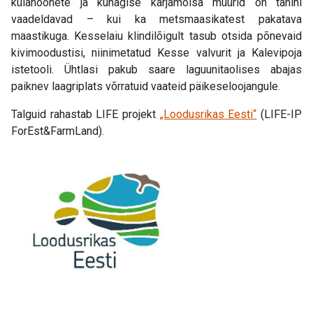
külahoonete ja kunagise karjamõisa müürid on tänini
vaadeldavad – kui ka metsmaasikatest pakatava
maastikuga. Kesselaiu klindilõigult tasub otsida põnevaid
kivimoodustisi, niinimetatud Kesse valvurit ja Kalevipoja
istetooli. Ühtlasi pakub saare laguunitaolises abajas
paiknev laagriplats võrratuid vaateid päikeseloojangule.
Talguid rahastab LIFE projekt
„Loodusrikas Eesti“
(LIFE-IP
ForEst&FarmLand).