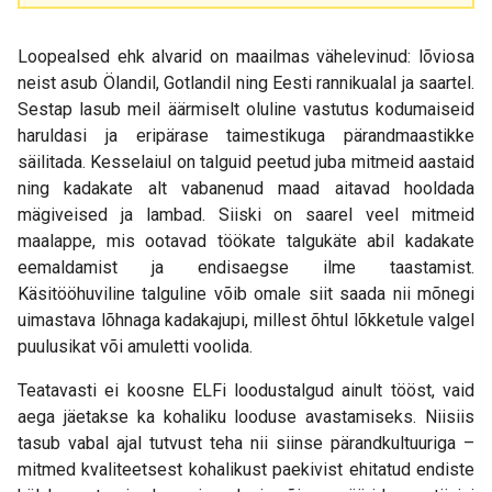
Loopealsed ehk alvarid on maailmas vähelevinud: lõviosa
neist asub Ölandil, Gotlandil ning Eesti rannikualal ja saartel.
Sestap lasub meil äärmiselt oluline vastutus kodumaiseid
haruldasi ja eripärase taimestikuga pärandmaastikke
säilitada. Kesselaiul on talguid peetud juba mitmeid aastaid
ning kadakate alt vabanenud maad aitavad hooldada
mägiveised ja lambad. Siiski on saarel veel mitmeid
maalappe, mis ootavad töökate talgukäte abil kadakate
eemaldamist ja endisaegse ilme taastamist.
Käsitööhuviline talguline võib omale siit saada nii mõnegi
uimastava lõhnaga kadakajupi, millest õhtul lõkketule valgel
puulusikat või amuletti voolida.
Teatavasti ei koosne ELFi loodustalgud ainult tööst, vaid
aega jäetakse ka kohaliku looduse avastamiseks. Niisiis
tasub vabal ajal tutvust teha nii siinse pärandkultuuriga –
mitmed kvaliteetsest kohalikust paekivist ehitatud endiste