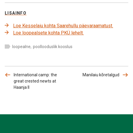
LISAINFO
Loe Kesselaiu kohta Saarehullu päevaraamatust.
Loe loopealsete kohta PKÜ lehelt.
loopealne
,
poollooduslik kooslus
International camp: the
Manilaiu kõretalgud
great crested newts at
Haanja II