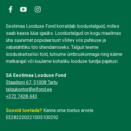
Eestimaa Looduse Fond korraldab loodustalguid, milles
saab kaasa lüüa igaüks. Loodustalgud on kogu maailmas
üha suuremat populaarsust võitev viis puhkuse ja
vabatahtliku töö ühendamiseks. Talguil teeme
looduskaitselisi töid, tutvume ümbruskonnaga ning käime
matkarajal või kuulame kohaliku looduse tundja pajatusi.
SA Eestimaa Looduse Fond
Staadioni 67, 51008 Tartu
talgukontor@elfond.ee
+372 7428 443
Soovid toetada?
Kanna oma toetus arvele
EE282200221005100292