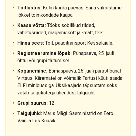
Toitlustus:
Kolm korda päevas. Süüa valmistame
lõkkel toimkondade kaupa.
Kaasa võtta:
Tööks sobilikud riided,
vahetusriided, magamiskott ja -matt, telk.
Hinna sees:
Toit, paaditransport Kesselaiule.
Registreerumine lõpeb:
Pühapäeva, 25. juuli
õhtul või grupi täitumisel.
Kogunemine:
Esmaspäeva, 26. juuli pärastlõunal
Virtsus. Kiirematel on võimalik Tartust küüti saada
ELFi minibussiga. Üksikasjade täpsustamiseks
võtab talgulistega ühendust talgujuht.
Grupi suurus:
12
Talgujuhid:
Maris Mägi. Saeministrid on Eero
Väin ja Liis Kuusik.