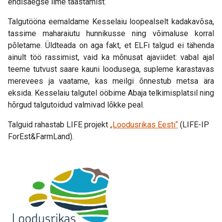
endisaegse ilme taastamist.
Talgutööna eemaldame Kesselaiu loopealselt kadakavõsa,
tassime maharaiutu hunnikusse ning võimaluse korral
põletame. Üldteada on aga fakt, et ELFi talgud ei tähenda
ainult töö rassimist, vaid ka mõnusat ajaviidet: vabal ajal
teeme tutvust saare kauni loodusega, supleme karastavas
merevees ja vaatame, kas meilgi õnnestub metsa ära
eksida. Kesselaiu talgutel ööbime Abaja telkimisplatsil ning
hõrgud talgutoidud valmivad lõkke peal.
Talguid rahastab LIFE projekt
„Loodusrikas Eesti“
(LIFE-IP
ForEst&FarmLand).