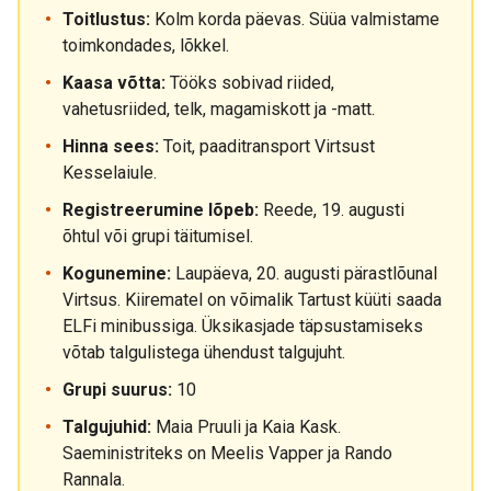
Toitlustus:
Kolm korda päevas. Süüa valmistame
toimkondades, lõkkel.
Kaasa võtta:
Tööks sobivad riided,
vahetusriided, telk, magamiskott ja -matt.
Hinna sees:
Toit, paaditransport Virtsust
Kesselaiule.
Registreerumine lõpeb:
Reede, 19. augusti
õhtul või grupi täitumisel.
Kogunemine:
Laupäeva, 20. augusti pärastlõunal
Virtsus. Kiirematel on võimalik Tartust küüti saada
ELFi minibussiga. Üksikasjade täpsustamiseks
võtab talgulistega ühendust talgujuht.
Grupi suurus:
10
Talgujuhid:
Maia Pruuli ja Kaia Kask.
Saeministriteks on Meelis Vapper ja Rando
Rannala.