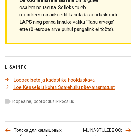
Eelkooliealistele lastele
on talgutel
osalemine tasuta. Selleks tuleb
registreerimisankeedil kasutada sooduskoodi
LAPS
ning panna linnuke valiku "Tasu arvega"
ette (0-eurose arve puhul pangalink ei tööta).
LISAINFO
Loopealsete ja kadastike hoolduskava
Loe Kesselaiu kohta Saarehullu päevaraamatust
loopealne
,
poollooduslik kooslus
Толока для камышовых
MUINASTULEDE ÖÖ: