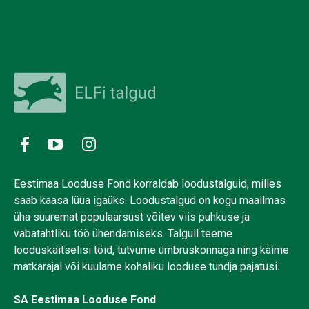
Eestimaa Looduse Fond korraldab loodustalguid, milles
saab kaasa lüüa igaüks. Loodustalgud on kogu maailmas
üha suuremat populaarsust võitev viis puhkuse ja
vabatahtliku töö ühendamiseks. Talguil teeme
looduskaitselisi töid, tutvume ümbruskonnaga ning käime
matkarajal või kuulame kohaliku looduse tundja pajatusi.
SA Eestimaa Looduse Fond