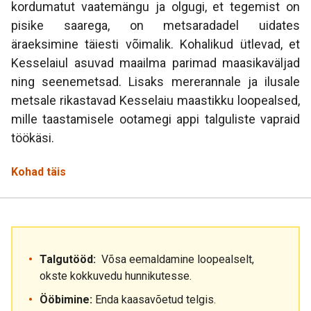
kordumatut vaatemängu ja olgugi, et tegemist on
pisike saarega, on metsaradadel uidates
äraeksimine täiesti võimalik. Kohalikud ütlevad, et
Kesselaiul asuvad maailma parimad maasikaväljad
ning seenemetsad. Lisaks mererannale ja ilusale
metsale rikastavad Kesselaiu maastikku loopealsed,
mille taastamisele ootamegi appi talguliste vapraid
töökäsi.
Kohad täis
Talgutööd:
Võsa eemaldamine loopealselt,
okste kokkuvedu hunnikutesse.
Ööbimine:
Enda kaasavõetud telgis.