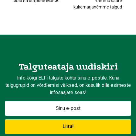
жаб на острове Мания
Rammu saare
kukemarjanõmme talgud
Talguteataja uudiskiri
Info kõigi ELFi talgute kohta sinu e-postile. Kuna
talgugrupid on võrdlemisi väiksed, on kasulik olla esimeste
infosaajate seas!