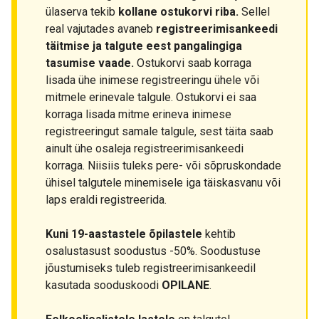
ülaserva tekib
kollane ostukorvi riba.
Sellel
real vajutades avaneb
registreerimisankeedi
täitmise ja talgute eest pangalingiga
tasumise vaade.
Ostukorvi saab korraga
lisada ühe inimese registreeringu ühele või
mitmele erinevale talgule. Ostukorvi ei saa
korraga lisada mitme erineva inimese
registreeringut samale talgule, sest täita saab
ainult ühe osaleja registreerimisankeedi
korraga. Niisiis tuleks pere- või sõpruskondade
ühisel talgutele minemisele iga täiskasvanu või
laps eraldi registreerida.
Kuni 19-aastastele õpilastele
kehtib
osalustasust soodustus -50%. Soodustuse
jõustumiseks tuleb registreerimisankeedil
kasutada sooduskoodi
OPILANE
.