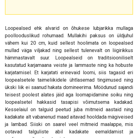
Loopealsed ehk alvarid on õhukese lubjarikka mullaga
poollooduslikud rohumaad. Mullakihi paksus on üldjuhul
vähem kui 20 cm, kuid sellest hoolimata on loopealsed
mullad väga viljakad ning sellest tulenevalt on liigirikkus
hämmastavalt suur. Loopealseid on traditsiooniliselt
kasutatud karjamaana veiste ja lammaste ning ka hobuste
karjatamisel. Et karjatati erinevaid loomi, siis tagasid eri
loopealsetele taimeliikidele ühtlasemad tingimused ning
ükski liik ei saanud hakata domineerima. Möödunud sajandi
teisest poolest alates jäid aga loomapidamine soiku ning
loopealsetel hakkasid tasapisi võimutsema kadakad.
Kesselaiul on talguid peetud juba mitmeid aastaid ning
kadakate alt vabanenud maad aitavad hooldada mägiveised
ja lambad. Siiski on saarel veel mitmeid maalappe, mis
ootavad talguliste abil kadakate eemaldamist ja