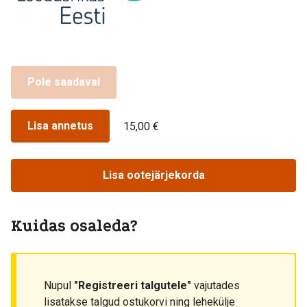
Pole saadaval
Lisa annetus
15,00 €
Lisa ootejärjekorda
Kuidas osaleda?
Nupul
"Registreeri talgutele"
vajutades
lisatakse talgud ostukorvi ning lehekülje