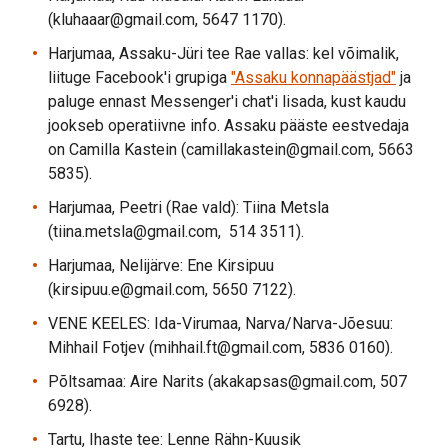
(kluhaaar@gmail.com, 5647 1170).
Harjumaa, Assaku-Jüri tee Rae vallas: kel võimalik,
liituge Facebook'i grupiga
"Assaku konnapäästjad"
ja
paluge ennast Messenger'i chat'i lisada, kust kaudu
jookseb operatiivne info. Assaku pääste eestvedaja
on Camilla Kastein (camillakastein@gmail.com, 5663
5835).
Harjumaa, Peetri (Rae vald): Tiina Metsla
(tiina.metsla@gmail.com, 514 3511).
Harjumaa, Nelijärve: Ene Kirsipuu
(kirsipuu.e@gmail.com, 5650 7122).
VENE KEELES: Ida-Virumaa, Narva/Narva-Jõesuu:
Mihhail Fotjev (mihhail.ft@gmail.com, 5836 0160).
Põltsamaa: Aire Narits (akakapsas@gmail.com, 507
6928).
Tartu, Ihaste tee: Lenne Rähn-Kuusik