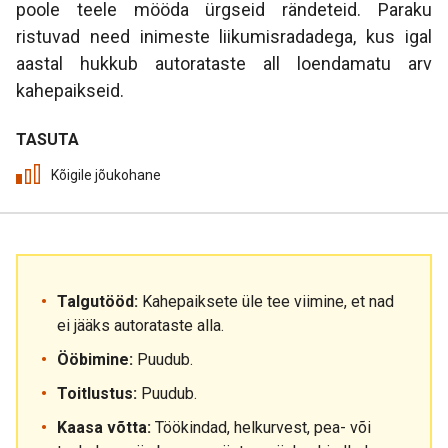
poole teele mööda ürgseid rändeteid. Paraku
ristuvad need inimeste liikumisradadega, kus igal
aastal hukkub autorataste all loendamatu arv
kahepaikseid.
TASUTA
Kõigile jõukohane
Talgutööd:
Kahepaiksete üle tee viimine, et nad
ei jääks autorataste alla.
Ööbimine:
Puudub.
Toitlustus:
Puudub.
Kaasa võtta:
Töökindad, helkurvest, pea- või