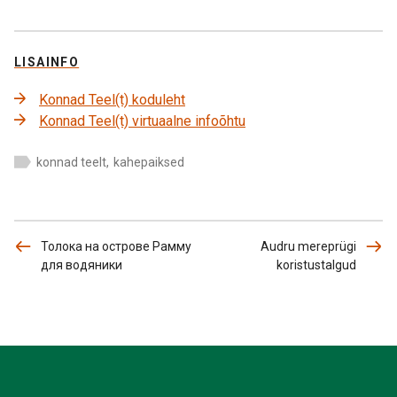
LISAINFO
Konnad Teel(t) koduleht
Konnad Teel(t) virtuaalne infoõhtu
konnad teelt
,
kahepaiksed
Толока на острове Рамму
Audru mereprügi
для водяники
koristustalgud