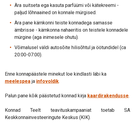
Ära suitseta ega kasuta parfüümi või kätekreemi -
paljud lõhnaained on konnale mürgised.
Ära pane kärnkonni teiste konnadega samasse
ämbrisse - kärnkonna nahaeritis on teistele konnadele
mürgine (aga inimesele ohutu).
Võimalusel väldi autosõite hilisõhtul ja öötundidel (ca
20:00-07:00).
Enne konnapäästele minekut loe kindlasti läbi ka
meelespea
ja
infovoldik
.
Palun pane kõik päästetud konnad kirja
kaardirakendusse
.
Konnad Teelt teavituskampaaniat toetab SA
Keskkonnainvesteeringute Keskus (KIK).