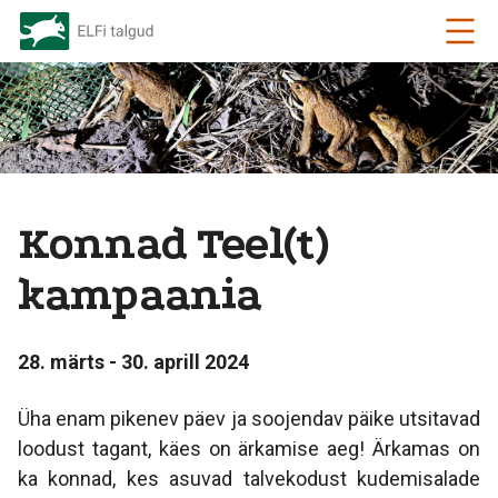
Konnad Teel(t)
kampaania
28. märts - 30. aprill 2024
Üha enam pikenev päev ja soojendav päike utsitavad
loodust tagant, käes on ärkamise aeg! Ärkamas on
ka konnad, kes asuvad talvekodust kudemisalade