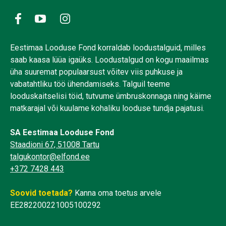
Eestimaa Looduse Fond korraldab loodustalguid, milles
saab kaasa lüüa igaüks. Loodustalgud on kogu maailmas
üha suuremat populaarsust võitev viis puhkuse ja
vabatahtliku töö ühendamiseks. Talguil teeme
looduskaitselisi töid, tutvume ümbruskonnaga ning käime
matkarajal või kuulame kohaliku looduse tundja pajatusi.
SA Eestimaa Looduse Fond
Staadioni 67, 51008 Tartu
talgukontor@elfond.ee
+372 7428 443
Soovid toetada?
Kanna oma toetus arvele
EE282200221005100292