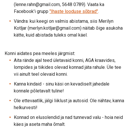
(lenne.rahn@gmail.com, 5648 0789). Vaata ka
Facebook'i grupp
"Ihaste looduse sõbrad"
.
Vändra: kui keegi on valmis abistama, siis Merilyn
Kotljar (merlyn.kotljar@gmail.com) näitab õige asukoha
kätte, kuid abistada tuleks omal käel.
Konni aidates pea meeles järgmist:
Aita rände ajal teed ületavaid konni, AGA kraavides,
lompides ja tiikides olevad konnad jäta rahule. Üle tee
vii ainult teel olevaid konni.
Kanna kindaid - sinu käsi on kevadiselt jahedale
konnale põletavalt tuline!
Ole ettevaatlik, jälgi liiklust ja autosid. Ole nähtav, kanna
helkurvesti!
Konnad on elusolendid ja nad tunnevad valu - hoia neid
käes ja aseta maha õrnalt.