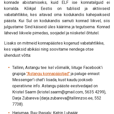
konnade abistamiseks, kuid ELF ise konnatalguid ei
korralda. Kõikjal Eestis on tublisid ja aktiivseid
vabatahtlikke, kes aitavad oma kodukandis kahepaikseid
päästa. Kui Sul on kodukandis samuti konnad liikvel, siis
julgustame Sind käiseid üles käärima ja tegutsema. Konnad
lähevad liikvele pimedas, soojadel ja niisketel õhtutel.
Lisaks on mitmeid konnapäästes kogenud vabatahtlikke,
kes vajaksid abikäsi ning soovitame nendega otse
ühendust võtta:
Tallinn, Astangu tee: kel võimalik, liituge Facebook'i
grupiga
"Astangu konnapäästjad"
ja paluge ennast
Messenger'i chat'i lisada, kust kaudu jookseb
operatiivne info. Astangu pääste eestvedajad on
Kristel Saarm (kristel.saarm@gmail.com, 5635 4299),
Darja Zubareva (darja.zubareva@tallinnzoo.ee, 552
7738).
Harjumaa, Ruu-Ihasalu: Katrin Luhaäär