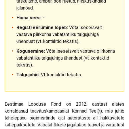
taskulamp, ämber, soe riietus, niiskuskindlad
jalanõud.
Hinna sees:
-
Registreerumine lõpeb:
Võta iseseisvalt
vastava piirkonna vabatahtliku talgujuhiga
ühendust (vt. kontaktid tekstis).
Kogunemine:
Võta iseseisvalt vastava piirkonna
vabatahtliku talgujuhiga ühendust (vt. kontaktid
tekstis).
Talgujuhid:
Vt. kontaktid tekstis.
Eestimaa Looduse Fond on 2012. aastast alates
korraldanud teavituskampaaniat Konnad Teel(t), mis juhib
tähelepanu sigimisrände ajal autorataste all hukkuvatele
kahepaiksetele. Vabatahtlikele jagatakse teavet ja varustust