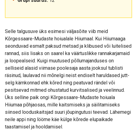
Grupi suurus:
12
Selle talgusuve üks esimesi väljasõite viib meid
Kõrgessaare-Mudaste hoiualale Hiiumaal. Kui Hiiumaaga
seonduvad esmalt paksud metsad ja klibused või luitelised
rannad, siis lisaks on saarel ka väärtuslikke rannakarjamaid
ja loopealseid. Kuigi muutused põllumajanduses on
selliseid alasid viimase poolesaja aasta jooksul tublisti
räsinud, laulavad nii mõnelgi neist endiselt haruldased jutt-
selg kärnkonnad ehk kõred ning peatuvad rändel või
pesitsevad mitmed ohustatud kurvitsalised ja veelinnud.
Üks selline paik ongi Kõrgessaare-Mudaste hoiuala
Hiiumaa põhjaosas, mille kaitsmiseks ja säilitamiseks
siinsed looduskaitsjad suuri jõupingutusi teevad. Lähemegi
neile appi ning lööme käe külge kõrede elupaikade
taastamisel ja hooldamisel.