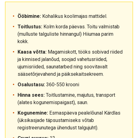
Ööbimine:
Kohalikus koolimajas mattidel.
Toitlustus:
Kolm korda päevas. Toitu valmistab
(mulluste talguliste hinnangul) Hiiumaa parim
kokk.
Kaasa võtta:
Magamiskott, tööks sobivad riided
ja kinnised jalanõud, soojad vahetusriided,
ujumisriided, saunatarbed ning soovitavalt
sääsetõrjevahend ja päiksekaitsekreem.
Osalustasu:
360-550 krooni
Hinna sees:
Toitlustamine, majutus, transport
(alates kogunemispaigast), saun.
Kogunemine:
Esmaspäeva pealelõunal Kärdlas
(üksikasjade täpsustamiseks võtab
registreerunutega ühendust talgujuht).