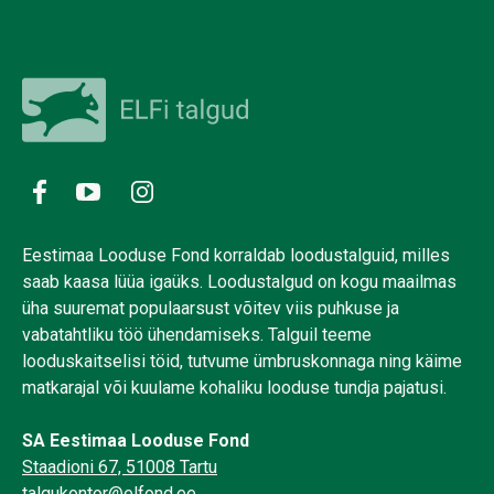
Eestimaa Looduse Fond korraldab loodustalguid, milles
saab kaasa lüüa igaüks. Loodustalgud on kogu maailmas
üha suuremat populaarsust võitev viis puhkuse ja
vabatahtliku töö ühendamiseks. Talguil teeme
looduskaitselisi töid, tutvume ümbruskonnaga ning käime
matkarajal või kuulame kohaliku looduse tundja pajatusi.
SA Eestimaa Looduse Fond
Staadioni 67, 51008 Tartu
talgukontor@elfond.ee