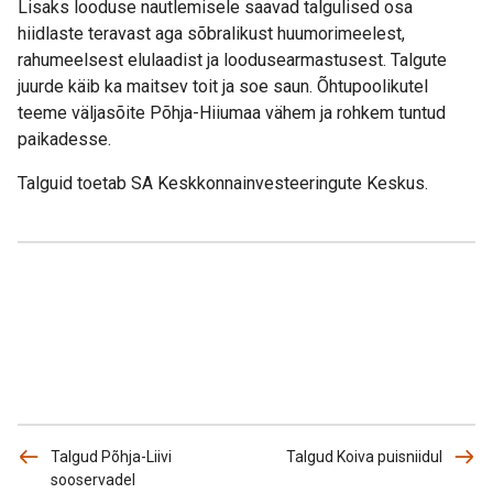
Lisaks looduse nautlemisele saavad talgulised osa
hiidlaste teravast aga sõbralikust huumorimeelest,
rahumeelsest elulaadist ja loodusearmastusest. Talgute
juurde käib ka maitsev toit ja soe saun. Õhtupoolikutel
teeme väljasõite Põhja-Hiiumaa vähem ja rohkem tuntud
paikadesse.
Talguid toetab SA Keskkonnainvesteeringute Keskus.
Talgud Põhja-Liivi
Talgud Koiva puisniidul
sooservadel