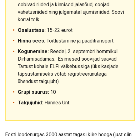
sobivad riided ja kinnised jalanõud, soojad
vahetusriided ning julgematel ujumisriided. Soovi
korral telk.
Osalustasu:
15-22 eurot
Hinna sees:
Toitlustamine ja paaditransport.
Kogunemine:
Reedel, 2. septembri hommikul
Dirhamisadamas. Esimesed soovijad saavad
Tartust kohale ELFi väikebussiga (üksikasjade
täpsustamiseks võtab registreerunutega
ühendust talgujuht).
Grupi suurus:
10
Talgujuhid:
Hannes Unt.
Eesti loodenurgas 3000 aastat tagasi kiire hooga (just siin