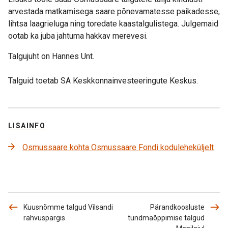
arvestada matkamisega saare põnevamatesse paikadesse,
lihtsa laagrieluga ning toredate kaastalgulistega. Julgemaid
ootab ka juba jahtuma hakkav merevesi.
Talgujuht on Hannes Unt.
Talguid toetab SA Keskkonnainvesteeringute Keskus.
LISAINFO
Osmussaare kohta Osmussaare Fondi koduleheküljelt
Kuusnõmme talgud Vilsandi
Pärandkoosluste
rahvuspargis
tundmaõppimise talgud