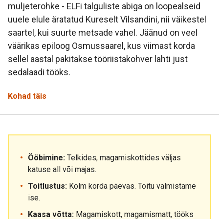
muljeterohke - ELFi talguliste abiga on loopealseid
uuele elule äratatud Kureselt Vilsandini, nii väikestel
saartel, kui suurte metsade vahel. Jäänud on veel
väärikas epiloog Osmussaarel, kus viimast korda
sellel aastal pakitakse tööriistakohver lahti just
sedalaadi tööks.
Kohad täis
Ööbimine:
Telkides, magamiskottides väljas
katuse all või majas.
Toitlustus:
Kolm korda päevas. Toitu valmistame
ise.
Kaasa võtta:
Magamiskott, magamismatt, tööks