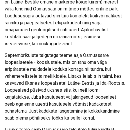
on Lääne-Eestile omane maakerge kõige kiirem) merest
välja tunginud Osmussaar on mitmes mõttes eriline paik.
Loodusesõpra ootavad siin täis komplekt kõikvõimalikest
ranniku ja paepealsetest elupaikadest ning väga
omapärased geoloogilised nähtused. Ajaloohuvilist
kostitab saar jälgedega nii rannarootsi, esimese
iseseisvuse, kui nõukogude ajast.
Septembrikuiste talgutega teeme asja Osmussaare
loopealsetele - kooslustele, mis on tänu oma väga
eripärastele muldadele koduks korraga nii tundra, kui
vahemerelistele taimeliikidele. Lisaks leiab siin taimi, kes
kasvavad üksnes loopealsetel Lääne-Eestis ja Ida-Rootsis.
Loopealsed püsivad üksnes siis, kui neil loomi
karjatatakse. Juba kasutusest väljalangenud loopealset
peab aga enne uuesti kasutusele võtmist kadakatest
puhastama. Just kadakate langetamine ja kokkukandmine
saab olema põhiliseks tööks ka sellel korral.
Lisaks tööle saab Osmussaare talgutele tulija kindlasti