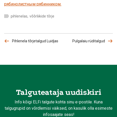
рябинолистным рябинником.
pihlenelas
,
võõrliikide tõrje
Pihlenela tõrjetalgud Luidjas
Pulgalaiu rüditalgud
Talguteataja uudiskiri
Info kõigi ELFi talgute kohta sinu e-postile. Kuna
talgugrupid on võrdlemisi väiksed, on kasulik olla esimeste
infosaajate seas!