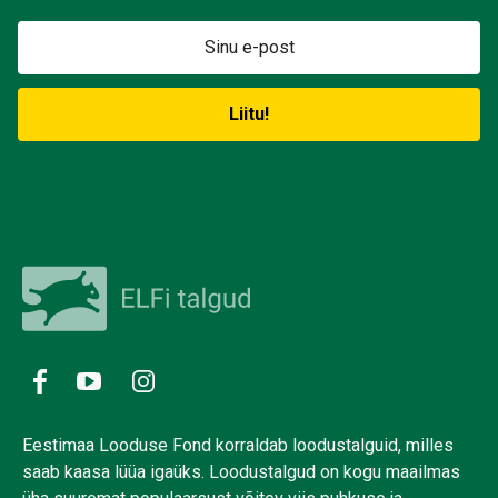
Eestimaa Looduse Fond korraldab loodustalguid, milles
saab kaasa lüüa igaüks. Loodustalgud on kogu maailmas