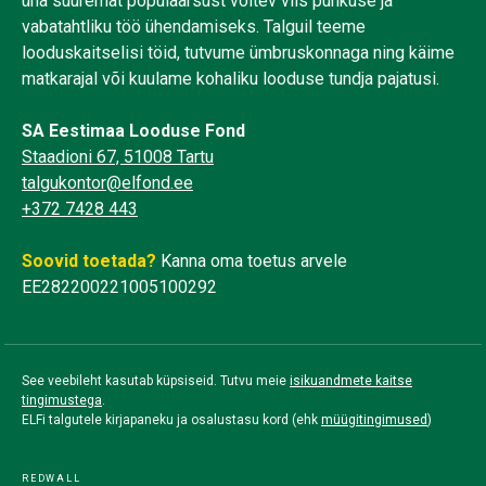
üha suuremat populaarsust võitev viis puhkuse ja
vabatahtliku töö ühendamiseks. Talguil teeme
looduskaitselisi töid, tutvume ümbruskonnaga ning käime
matkarajal või kuulame kohaliku looduse tundja pajatusi.
SA Eestimaa Looduse Fond
Staadioni 67, 51008 Tartu
talgukontor@elfond.ee
+372 7428 443
Soovid toetada?
Kanna oma toetus arvele
EE282200221005100292
See veebileht kasutab küpsiseid. Tutvu meie
isikuandmete kaitse
tingimustega
.
ELFi talgutele kirjapaneku ja osalustasu kord (ehk
müügitingimused
)
REDWALL