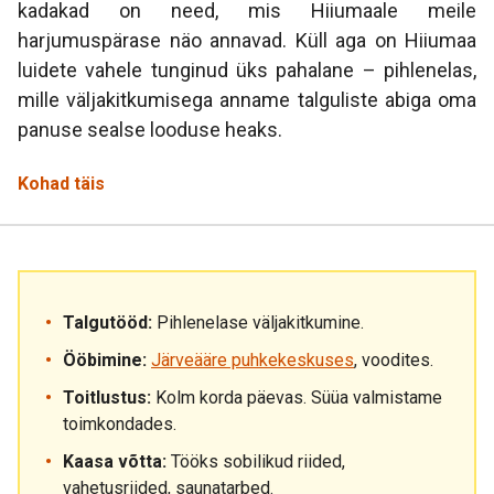
kadakad on need, mis Hiiumaale meile
harjumuspärase näo annavad. Küll aga on Hiiumaa
luidete vahele tunginud üks pahalane – pihlenelas,
mille väljakitkumisega anname talguliste abiga oma
panuse sealse looduse heaks.
Kohad täis
Talgutööd:
Pihlenelase väljakitkumine.
Ööbimine:
Järveääre puhkekeskuses
, voodites.
Toitlustus:
Kolm korda päevas. Süüa valmistame
toimkondades.
Kaasa võtta:
Tööks sobilikud riided,
vahetusriided, saunatarbed.