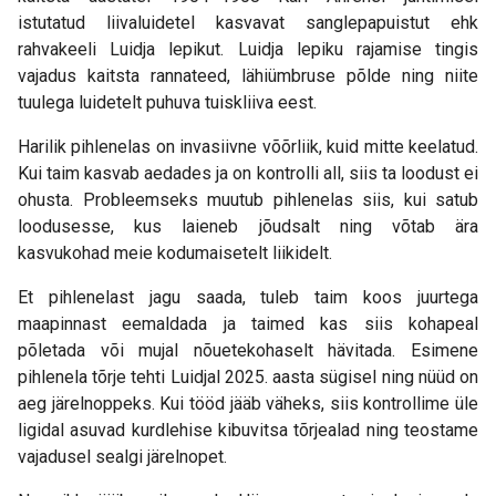
istutatud liivaluidetel kasvavat sanglepapuistut ehk
rahvakeeli Luidja lepikut. Luidja lepiku rajamise tingis
vajadus kaitsta rannateed, lähiümbruse põlde ning niite
tuulega luidetelt puhuva tuiskliiva eest.
Harilik pihlenelas on invasiivne võõrliik, kuid mitte keelatud.
Kui taim kasvab aedades ja on kontrolli all, siis ta loodust ei
ohusta. Probleemseks muutub pihlenelas siis, kui satub
loodusesse, kus laieneb jõudsalt ning võtab ära
kasvukohad meie kodumaisetelt liikidelt.
Et pihlenelast jagu saada, tuleb taim koos juurtega
maapinnast eemaldada ja taimed kas siis kohapeal
põletada või mujal nõuetekohaselt hävitada. Esimene
pihlenela tõrje tehti Luidjal 2025. aasta sügisel ning nüüd on
aeg järelnoppeks. Kui tööd jääb väheks, siis kontrollime üle
ligidal asuvad kurdlehise kibuvitsa tõrjealad ning teostame
vajadusel sealgi järelnopet.