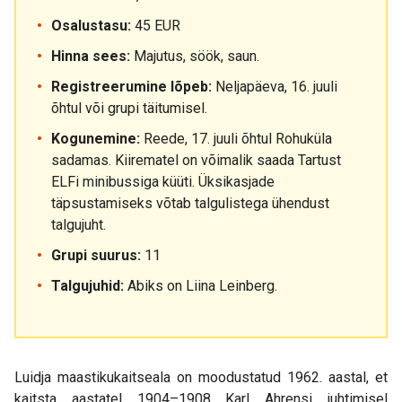
Osalustasu:
45 EUR
Hinna sees:
Majutus, söök, saun.
Registreerumine lõpeb:
Neljapäeva, 16. juuli
õhtul või grupi täitumisel.
Kogunemine:
Reede, 17. juuli õhtul Rohuküla
sadamas. Kiirematel on võimalik saada Tartust
ELFi minibussiga küüti. Üksikasjade
täpsustamiseks võtab talgulistega ühendust
talgujuht.
Grupi suurus:
11
Talgujuhid:
Abiks on Liina Leinberg.
Luidja maastikukaitseala on moodustatud 1962. aastal, et
kaitsta aastatel 1904–1908 Karl Ahrensi juhtimisel