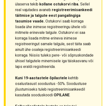
ülaserva tekib
kollane ostukorvi riba.
Sellel
real vajutades avaneb
registreerimisankeedi
täitmise ja talgute eest pangalingiga
tasumise vaade.
Ostukorvi saab korraga
lisada ühe inimese registreeringu ühele või
mitmele erinevale talgule. Ostukorvi ei saa
korraga lisada mitme erineva inimese
registreeringut samale talgule, sest täita saab
ainult ühe osaleja registreerimisankeedi
korraga. Niisiis tuleks pere- või sõpruskondade
ühisel talgutele minemisele iga täiskasvanu või
laps eraldi registreerida.
Kuni 19-aastastele õpilastele
kehtib
osalustasust soodustus -50%. Soodustuse
jõustumiseks tuleb registreerimisankeedil
kasutada sooduskoodi
OPILANE
.