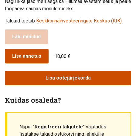
Nagu ikka jääb meil aega ka Hiiumaa avastamiseks ja peale
tööpäeva saunas mõnulemiseks.
Talguid toetab
Keskkonnainvesteeringute Keskus (KIK)
.
Läbi müüdud
Lisa annetus
10,00 €
Lisa ootejärjekorda
Kuidas osaleda?
Nupul
"Registreeri talgutele"
vajutades
lisatakse talgud ostukorvi ning lehekülje