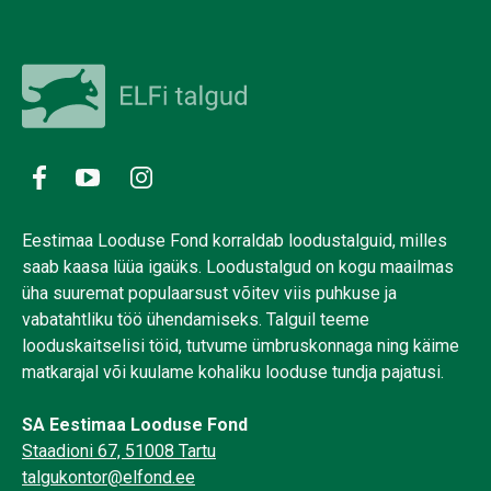
Eestimaa Looduse Fond korraldab loodustalguid, milles
saab kaasa lüüa igaüks. Loodustalgud on kogu maailmas
üha suuremat populaarsust võitev viis puhkuse ja
vabatahtliku töö ühendamiseks. Talguil teeme
looduskaitselisi töid, tutvume ümbruskonnaga ning käime
matkarajal või kuulame kohaliku looduse tundja pajatusi.
SA Eestimaa Looduse Fond
Staadioni 67, 51008 Tartu
talgukontor@elfond.ee