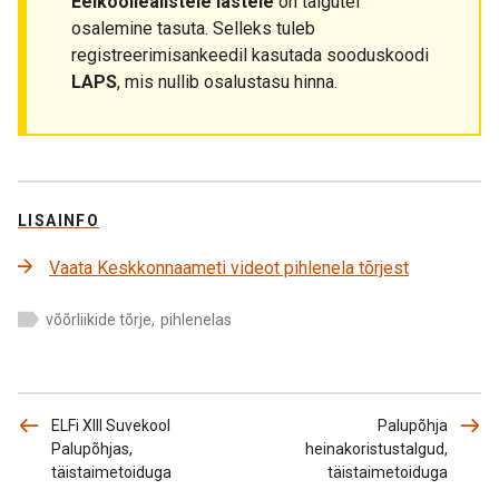
Eelkooliealistele lastele
on talgutel
osalemine tasuta. Selleks tuleb
registreerimisankeedil kasutada sooduskoodi
LAPS
, mis nullib osalustasu hinna.
LISAINFO
Vaata Keskkonnaameti videot pihlenela tõrjest
võõrliikide tõrje
,
pihlenelas
ELFi XIII Suvekool
Palupõhja
Palupõhjas,
heinakoristustalgud,
täistaimetoiduga
täistaimetoiduga