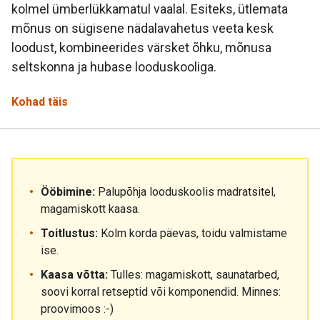
kolmel ümberlükkamatul vaalal. Esiteks, ütlemata
mõnus on sügisene nädalavahetus veeta kesk
loodust, kombineerides värsket õhku, mõnusa
seltskonna ja hubase looduskooliga.
Kohad täis
Ööbimine:
Palupõhja looduskoolis madratsitel,
magamiskott kaasa.
Toitlustus:
Kolm korda päevas, toidu valmistame
ise.
Kaasa võtta:
Tulles: magamiskott, saunatarbed,
soovi korral retseptid või komponendid. Minnes:
proovimoos :-)