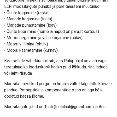
Talgutööde nimekiri sai paika juba tunamulluste maailma I
ELFi moositalgute puhuks ja pole tänaseni muutunud:
• Õunte korjamine (raske)
• Marjade korjamine (tüütu)
• Marjade puhastamine (igav)
• Õunte koorimine (nõme ja näpud on pärast kortsus)
• Moosi segamine ja vahu korjamine (palav)
• Moosi villimine (ohtlik)
• Moosi kaanetamine (kurnav)
Kes sellele vaheldust otsib, siis Palupõhjal on alati väga
teretulnud ka looduskooli hääks puid lõhkuda, riita laduda
või lehti riisuda.
Moosiks tarvilikud purgid on hooaja vältel talgulattu kõrvale
pandud. Retseptide ja komponentide osas on aga kõik
oodatud kaasa lööma.
Moositalgute juhid on Tuuli (tuuliiluut@gmail.com) ja Anu.