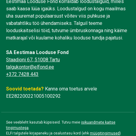
Eestimaa Looduse Fond korraldab loodustalguid, milles
saab kaasa lüüa igaüks. Loodustalgud on kogu maailmas
üha suuremat populaarsust võitev viis puhkuse ja
vabatahtliku töö ühendamiseks. Talguil teeme
looduskaitselisi töid, tutvume ümbruskonnaga ning käime
matkarajal või kuulame kohaliku looduse tundja pajatusi.
SA Eestimaa Looduse Fond
Staadioni 67, 51008 Tartu
talgukontor@elfond.ee
+372 7428 443
Soovid toetada?
Kanna oma toetus arvele
EE282200221005100292
See veebileht kasutab küpsiseid. Tutvu meie
isikuandmete kaitse
tingimustega
.
ELFi talgutele kirjapaneku ja osalustasu kord (ehk
müügitingimused
)