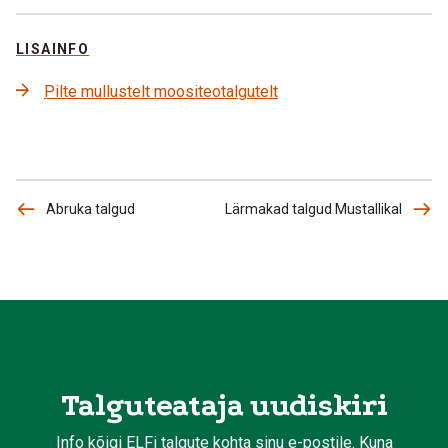
LISAINFO
Pilte mullustelt moositeotalgutelt
Abruka talgud
Lärmakad talgud Mustallikal
Talguteataja uudiskiri
Info kõigi ELFi talgute kohta sinu e-postile. Kuna