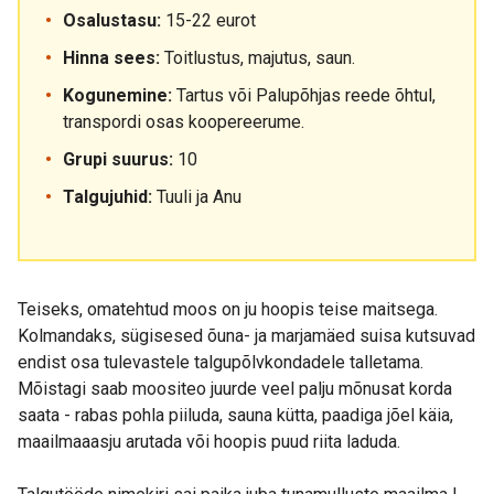
Osalustasu:
15-22 eurot
Hinna sees:
Toitlustus, majutus, saun.
Kogunemine:
Tartus või Palupõhjas reede õhtul,
transpordi osas koopereerume.
Grupi suurus:
10
Talgujuhid:
Tuuli ja Anu
Teiseks, omatehtud moos on ju hoopis teise maitsega.
Kolmandaks, sügisesed õuna- ja marjamäed suisa kutsuvad
endist osa tulevastele talgupõlvkondadele talletama.
Mõistagi saab moositeo juurde veel palju mõnusat korda
saata - rabas pohla piiluda, sauna kütta, paadiga jõel käia,
maailmaaasju arutada või hoopis puud riita laduda.