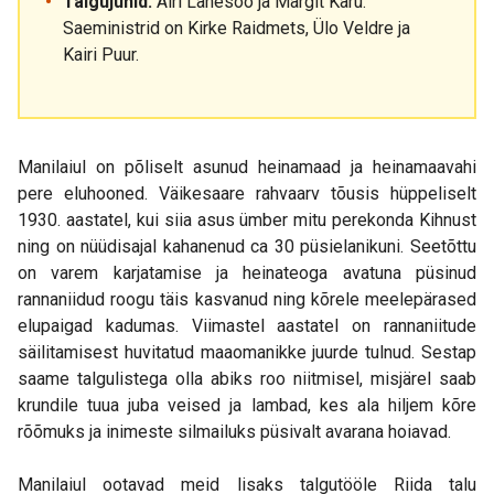
Talgujuhid:
Airi Lahesoo ja Margit Karu.
Saeministrid on Kirke Raidmets, Ülo Veldre ja
Kairi Puur.
Manilaiul on põliselt asunud heinamaad ja heinamaavahi
pere eluhooned. Väikesaare rahvaarv tõusis hüppeliselt
1930. aastatel, kui siia asus ümber mitu perekonda Kihnust
ning on nüüdisajal kahanenud ca 30 püsielanikuni. Seetõttu
on varem karjatamise ja heinateoga avatuna püsinud
rannaniidud roogu täis kasvanud ning kõrele meelepärased
elupaigad kadumas. Viimastel aastatel on rannaniitude
säilitamisest huvitatud maaomanikke juurde tulnud. Sestap
saame talgulistega olla abiks roo niitmisel, misjärel saab
krundile tuua juba veised ja lambad, kes ala hiljem kõre
rõõmuks ja inimeste silmailuks püsivalt avarana hoiavad.
Manilaiul ootavad meid lisaks talgutööle Riida talu