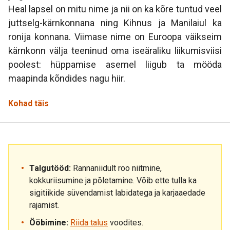
Heal lapsel on mitu nime ja nii on ka kõre tuntud veel
juttselg-kärnkonnana ning Kihnus ja Manilaiul ka
ronija konnana. Viimase nime on Euroopa väikseim
kärnkonn välja teeninud oma iseäraliku liikumisviisi
poolest: hüppamise asemel liigub ta mööda
maapinda kõndides nagu hiir.
Kohad täis
Talgutööd:
Rannaniidult roo niitmine,
kokkuriisumine ja põletamine. Võib ette tulla ka
sigitiikide süvendamist labidatega ja karjaaedade
rajamist.
Ööbimine:
Riida talus
voodites.