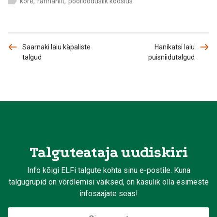
kõre
,
rannaniit
,
poollooduslik kooslus
Saarnaki laiu käpaliste
Hanikatsi laiu
talgud
puisniidutalgud
Talguteataja uudiskiri
Info kõigi ELFi talgute kohta sinu e-postile. Kuna
talgugrupid on võrdlemisi väiksed, on kasulik olla esimeste
infosaajate seas!