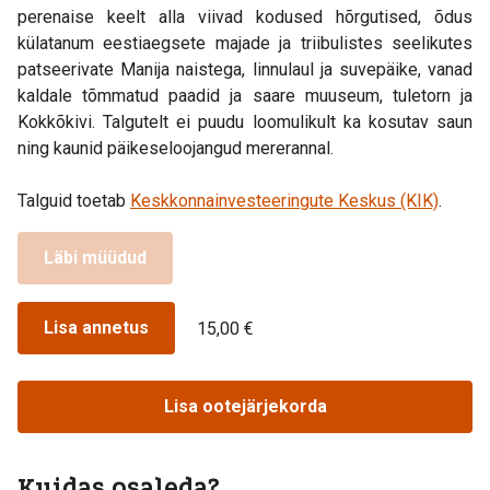
perenaise keelt alla viivad kodused hõrgutised, õdus
külatanum eestiaegsete majade ja triibulistes seelikutes
patseerivate Manija naistega, linnulaul ja suvepäike, vanad
kaldale tõmmatud paadid ja saare muuseum, tuletorn ja
Kokkõkivi. Talgutelt ei puudu loomulikult ka kosutav saun
ning kaunid päikeseloojangud mererannal.
Talguid toetab
Keskkonnainvesteeringute Keskus (KIK)
.
Läbi müüdud
Lisa annetus
15,00 €
Lisa ootejärjekorda
Kuidas osaleda?