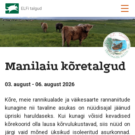
Manilaiu kõretalgud
03. august - 06. august 2026
Kõre, meie rannikualade ja väikesaarte rannaniitude
kunagine nii tavaline asukas on nüüdisajal jäänud
üpriski haruldaseks. Kui kunagi võisid kevadised
kõrekoorid olla lausa kõrvulukustavad, siis nüüd on
järgi vaid mõned üksikud isoleeritud asurkonnad.