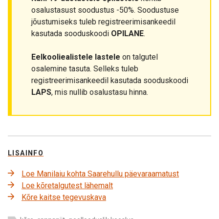
osalustasust soodustus -50%. Soodustuse
jõustumiseks tuleb registreerimisankeedil
kasutada sooduskoodi
OPILANE
.
Eelkooliealistele lastele
on talgutel
osalemine tasuta. Selleks tuleb
registreerimisankeedil kasutada sooduskoodi
LAPS
, mis nullib osalustasu hinna.
LISAINFO
Loe Manilaiu kohta Saarehullu päevaraamatust
Loe kõretalgutest lähemalt
Kõre kaitse tegevuskava