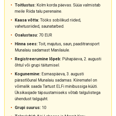
Toitlustus:
Kolm korda päevas. Süüa valmistab
meile Riida talu perenaine.
Kaasa võtta:
Tööks sobilikud riided,
vahetusriided, saunatarbed.
Osalustasu:
70 EUR
Hinna sees:
Toit, majutus, saun, paaditransport
Munalaiu sadamast Manilaiule.
Registreerumine lõpeb:
Pühapäeva, 2. augusti
õhtul või grupi täitumisel.
Kogunemine:
Esmaspäeva, 3. augusti
pärastlõunal Munalaiu sadamas. Kiirematel on
võimalik saada Tartust ELFi minibussiga küüti.
Üksikasjade täpsustamiseks võtab talgulistega
ühendust talgujuht.
Grupi suurus:
10