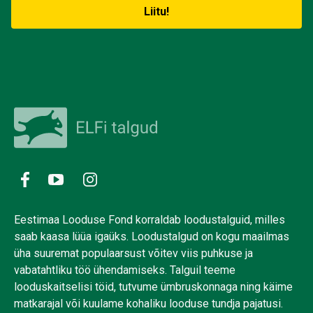
Eestimaa Looduse Fond korraldab loodustalguid, milles
saab kaasa lüüa igaüks. Loodustalgud on kogu maailmas
üha suuremat populaarsust võitev viis puhkuse ja
vabatahtliku töö ühendamiseks. Talguil teeme
looduskaitselisi töid, tutvume ümbruskonnaga ning käime
matkarajal või kuulame kohaliku looduse tundja pajatusi.