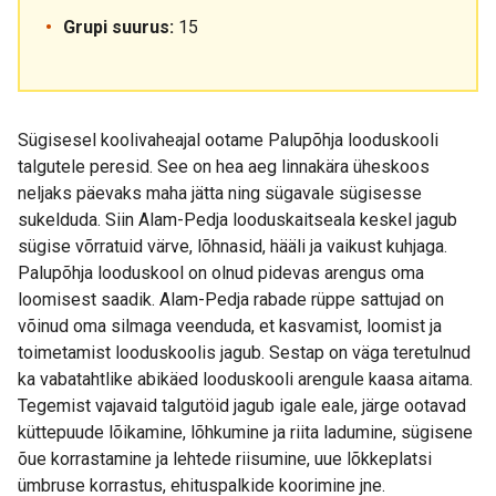
Grupi suurus:
15
Sügisesel koolivaheajal ootame Palupõhja looduskooli
talgutele peresid. See on hea aeg linnakära üheskoos
neljaks päevaks maha jätta ning sügavale sügisesse
sukelduda. Siin Alam-Pedja looduskaitseala keskel jagub
sügise võrratuid värve, lõhnasid, hääli ja vaikust kuhjaga.
Palupõhja looduskool on olnud pidevas arengus oma
loomisest saadik. Alam-Pedja rabade rüppe sattujad on
võinud oma silmaga veenduda, et kasvamist, loomist ja
toimetamist looduskoolis jagub. Sestap on väga teretulnud
ka vabatahtlike abikäed looduskooli arengule kaasa aitama.
Tegemist vajavaid talgutöid jagub igale eale, järge ootavad
küttepuude lõikamine, lõhkumine ja riita ladumine, sügisene
õue korrastamine ja lehtede riisumine, uue lõkkeplatsi
ümbruse korrastus, ehituspalkide koorimine jne.