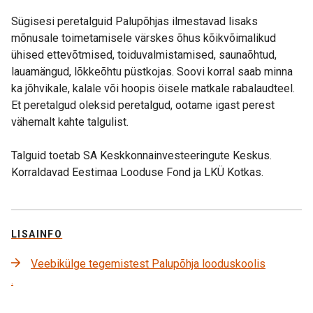
Sügisesi peretalguid Palupõhjas ilmestavad lisaks
mõnusale toimetamisele värskes õhus kõikvõimalikud
ühised ettevõtmised, toiduvalmistamised, saunaõhtud,
lauamängud, lõkkeõhtu püstkojas. Soovi korral saab minna
ka jõhvikale, kalale või hoopis öisele matkale rabalaudteel.
Et peretalgud oleksid peretalgud, ootame igast perest
vähemalt kahte talgulist.
Talguid toetab SA Keskkonnainvesteeringute Keskus.
Korraldavad Eestimaa Looduse Fond ja LKÜ Kotkas.
LISAINFO
Veebikülge tegemistest Palupõhja looduskoolis
.