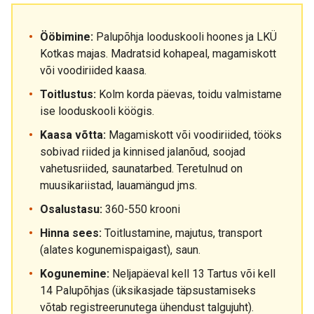
Ööbimine:
Palupõhja looduskooli hoones ja LKÜ
Kotkas majas. Madratsid kohapeal, magamiskott
või voodiriided kaasa.
Toitlustus:
Kolm korda päevas, toidu valmistame
ise looduskooli köögis.
Kaasa võtta:
Magamiskott või voodiriided, tööks
sobivad riided ja kinnised jalanõud, soojad
vahetusriided, saunatarbed. Teretulnud on
muusikariistad, lauamängud jms.
Osalustasu:
360-550 krooni
Hinna sees:
Toitlustamine, majutus, transport
(alates kogunemispaigast), saun.
Kogunemine:
Neljapäeval kell 13 Tartus või kell
14 Palupõhjas (üksikasjade täpsustamiseks
võtab registreerunutega ühendust talgujuht).