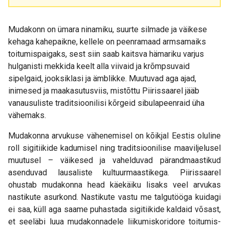
Mudakonn on ümara ninamiku, suurte silmade ja väikese
kehaga kahepaikne, kellele on peenramaad armsamaiks
toitumispaigaks, sest siin saab kaitsva hämariku varjus
hulganisti mekkida keelt alla viivaid ja krõmpsuvaid
sipelgaid, jooksiklasi ja ämblikke. Muutuvad aga ajad,
inimesed ja maakasutusviis, mistõttu Piirissaarel jääb
vanausuliste traditsioonilisi kõrgeid sibulapeenraid üha
vähemaks.
Mudakonna arvukuse vähenemisel on kõikjal Eestis oluline
roll sigitiikide kadumisel ning traditsioonilise maaviljelusel
muutusel – väikesed ja vahelduvad pärandmaastikud
asenduvad lausaliste kultuurmaastikega. Piirissaarel
ohustab mudakonna head käekäiku lisaks veel arvukas
nastikute asurkond. Nastikute vastu me talgutööga kuidagi
ei saa, küll aga saame puhastada sigitiikide kaldaid võsast,
et seeläbi luua mudakonnadele liikumiskoridore toitumis-