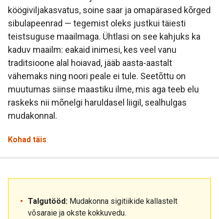
köögiviljakasvatus, soine saar ja omapärased kõrged
sibulapeenrad — tegemist oleks justkui täiesti
teistsuguse maailmaga. Ühtlasi on see kahjuks ka
kaduv maailm: eakaid inimesi, kes veel vanu
traditsioone alal hoiavad, jääb aasta-aastalt
vähemaks ning noori peale ei tule. Seetõttu on
muutumas siinse maastiku ilme, mis aga teeb elu
raskeks nii mõnelgi haruldasel liigil, sealhulgas
mudakonnal.
Kohad täis
Talgutööd:
Mudakonna sigitiikide kallastelt
võsaraie ja okste kokkuvedu.