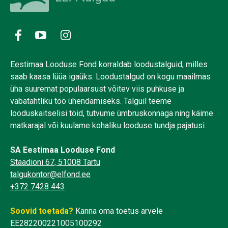
Eestimaa Looduse Fond korraldab loodustalguid, milles
saab kaasa lüüa igaüks. Loodustalgud on kogu maailmas
üha suuremat populaarsust võitev viis puhkuse ja
vabatahtliku töö ühendamiseks. Talguil teeme
looduskaitselisi töid, tutvume ümbruskonnaga ning käime
matkarajal või kuulame kohaliku looduse tundja pajatusi.
SA Eestimaa Looduse Fond
Staadioni 67, 51008 Tartu
talgukontor@elfond.ee
+372 7428 443
Soovid toetada?
Kanna oma toetus arvele
EE282200221005100292