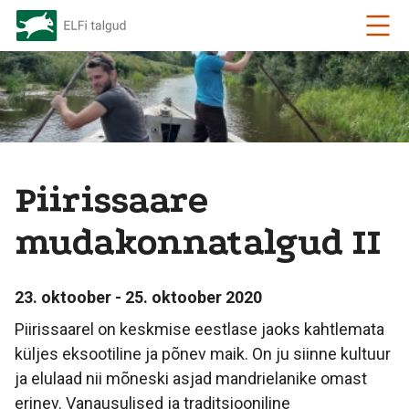
Piirissaare
mudakonnatalgud II
23. oktoober - 25. oktoober 2020
Piirissaarel on keskmise eestlase jaoks kahtlemata
küljes eksootiline ja põnev maik. On ju siinne kultuur
ja elulaad nii mõneski asjad mandrielanike omast
erinev. Vanausulised ja traditsiooniline