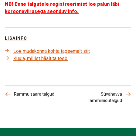
NB! Enne talgutele registreerimist loe palun läbi
koroonaviirusega seonduv info
.
LISAINFO
Loe mudakonna kohta täpsemalt siit
Kuula, millist häält ta teeb.
Rammu saare talgud
Süvahavva
lamminiidutalgud