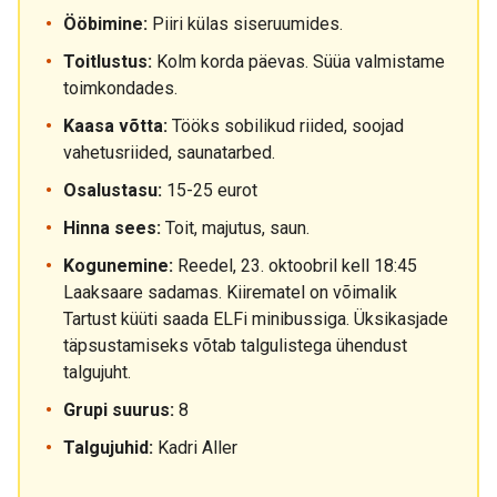
Ööbimine:
Piiri külas siseruumides.
Toitlustus:
Kolm korda päevas. Süüa valmistame
toimkondades.
Kaasa võtta:
Tööks sobilikud riided, soojad
vahetusriided, saunatarbed.
Osalustasu:
15-25 eurot
Hinna sees:
Toit, majutus, saun.
Kogunemine:
Reedel, 23. oktoobril kell 18:45
Laaksaare sadamas. Kiirematel on võimalik
Tartust küüti saada ELFi minibussiga. Üksikasjade
täpsustamiseks võtab talgulistega ühendust
talgujuht.
Grupi suurus:
8
Talgujuhid:
Kadri Aller