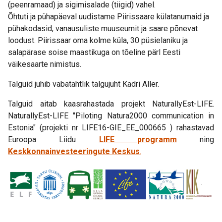
(peenramaad) ja sigimisalade (tiigid) vahel.
Õhtuti ja pühapäeval uudistame Piirissaare külatanumaid ja
pühakodasid, vanausuliste muuseumit ja saare põnevat
loodust. Piirissaar oma kolme küla, 30 püsielaniku ja
salapärase soise maastikuga on tõeline pärl Eesti
väikesaarte nimistus.
Talguid juhib vabatahtlik talgujuht Kadri Aller.
Talguid aitab kaasrahastada projekt NaturallyEst-LIFE.
NaturallyEst-LIFE "Piloting Natura2000 communication in
Estonia" (projekti nr LIFE16-GIE_EE_000665 ) rahastavad
Euroopa Liidu
LIFE programm
ning
Keskkonnainvesteeringute Keskus
.