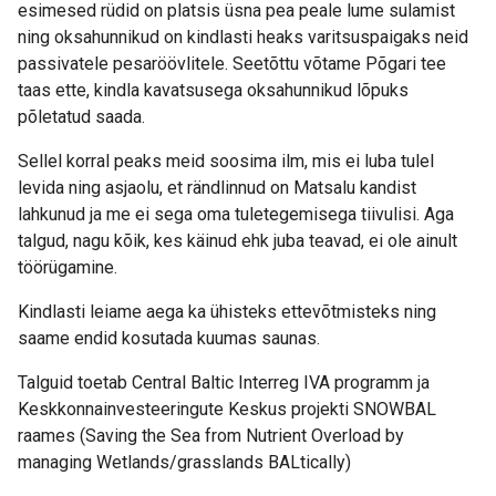
esimesed rüdid on platsis üsna pea peale lume sulamist
ning oksahunnikud on kindlasti heaks varitsuspaigaks neid
passivatele pesaröövlitele. Seetõttu võtame Põgari tee
taas ette, kindla kavatsusega oksahunnikud lõpuks
põletatud saada.
Sellel korral peaks meid soosima ilm, mis ei luba tulel
levida ning asjaolu, et rändlinnud on Matsalu kandist
lahkunud ja me ei sega oma tuletegemisega tiivulisi. Aga
talgud, nagu kõik, kes käinud ehk juba teavad, ei ole ainult
töörügamine.
Kindlasti leiame aega ka ühisteks ettevõtmisteks ning
saame endid kosutada kuumas saunas.
Talguid toetab Central Baltic Interreg IVA programm ja
Keskkonnainvesteeringute Keskus projekti SNOWBAL
raames (Saving the Sea from Nutrient Overload by
managing Wetlands/grasslands BALtically)