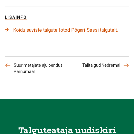
LISAINFO
Koidu suviste talgute fotod Põgari-Sassi talgutelt.
Suurimetajate ajuloendus
Talitalgud Nedremal
Pärnumaal
Talguteataja uudiskiri