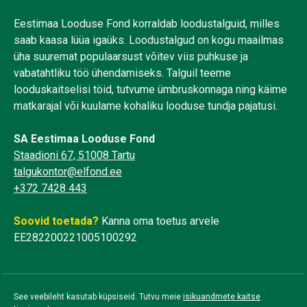
Eestimaa Looduse Fond korraldab loodustalguid, milles
saab kaasa lüüa igaüks. Loodustalgud on kogu maailmas
üha suuremat populaarsust võitev viis puhkuse ja
vabatahtliku töö ühendamiseks. Talguil teeme
looduskaitselisi töid, tutvume ümbruskonnaga ning käime
matkarajal või kuulame kohaliku looduse tundja pajatusi.
SA Eestimaa Looduse Fond
Staadioni 67, 51008 Tartu
talgukontor@elfond.ee
+372 7428 443
Soovid toetada?
Kanna oma toetus arvele
EE282200221005100292
See veebileht kasutab küpsiseid. Tutvu meie
isikuandmete kaitse