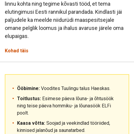
linnu kohta ning tegime kõvasti tööd, et tema
elutingimusi Eesti rannikul parandada. Kindlasti jäi
paljudele ka meelde niidurüdi maaspesitsejale
omane pelglik loomus ja ihalus avaruse järele oma
elupaigas.
Kohad täis
Ööbimine:
Voodites Tuulingu talus Haeskas.
Toitlustus:
Esimese päeva lõuna- ja õhtusöök
ning teise päeva hommiku- ja lõunasöök ELFi
poolt.
Kaasa võtta:
Soojad ja veekindlad tööriided,
kinnised jalanõud ja saunatarbed.