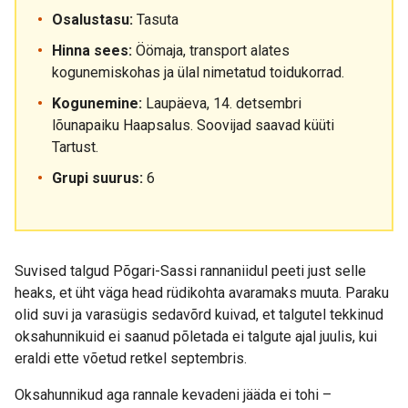
Osalustasu:
Tasuta
Hinna sees:
Öömaja, transport alates
kogunemiskohas ja ülal nimetatud toidukorrad.
Kogunemine:
Laupäeva, 14. detsembri
lõunapaiku Haapsalus. Soovijad saavad küüti
Tartust.
Grupi suurus:
6
Suvised talgud Põgari-Sassi rannaniidul peeti just selle
heaks, et üht väga head rüdikohta avaramaks muuta. Paraku
olid suvi ja varasügis sedavõrd kuivad, et talgutel tekkinud
oksahunnikuid ei saanud põletada ei talgute ajal juulis, kui
eraldi ette võetud retkel septembris.
Oksahunnikud aga rannale kevadeni jääda ei tohi –