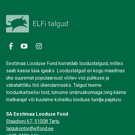
Eestimaa Looduse Fond korraldab loodustalguid, milles
saab kaasa lüüa igaüks. Loodustalgud on kogu maailmas
üha suuremat populaarsust võitev viis puhkuse ja
vabatahtliku töö ühendamiseks. Talguil teeme
looduskaitselisi töid, tutvume ümbruskonnaga ning käime
matkarajal või kuulame kohaliku looduse tundja pajatusi.
SA Eestimaa Looduse Fond
Staadioni 67, 51008 Tartu
talgukontor@elfond.ee