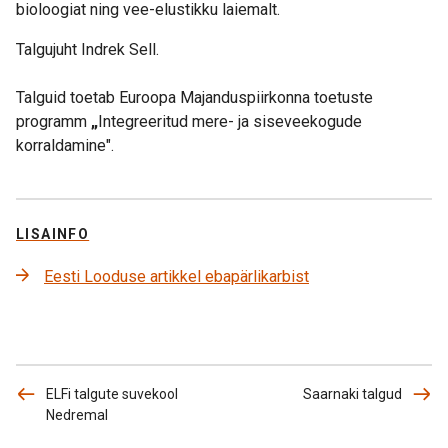
bioloogiat ning vee-elustikku laiemalt.
Talgujuht Indrek Sell.
Talguid toetab Euroopa Majanduspiirkonna toetuste
programm
„
Integreeritud mere- ja siseveekogude
korraldamine".
LISAINFO
Eesti Looduse artikkel ebapärlikarbist
ELFi talgute suvekool
Saarnaki talgud
Nedremal