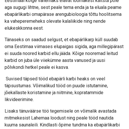
Eestimaal kõige vanemaks elavat loomakest kaitsta pole
aga sugugi lihtne, sest peale tema enda ja ta eluala peame
ebapärlikarbi omapärase arengubioloogia tõttu hoolitsema
ka vaheperemeheks olevate kalaliikide ning nende
elukeskkonna eest.
Tänaseks on saadud selgust, et ebapärlikarp küll suudab
oma Eestimaa viimases elupaigas sigida, aga millegipärast
ei suuda noored karbid ellu jääda. Kõige nooremad leitud
karbid on juba üle viiekümne aasta vanused ja uusi
põlvkondi hetkel peale ei kasva.
Suvised täpsed tööd ebapärli karbi heaks on veel
täpsustumas. Võimalikud tööd on puude istutamine,
jõekallaste koristamine ja niitmine, kopratammide
likvideerimine.
Lisaks tänuväärse töö tegemisele on võimalik avastada
mitmekesist Lahemaa loodust ning peale tööd nautida
kuuma saunaleili. Kindlasti õpime tundma ka ebapärlikarbi