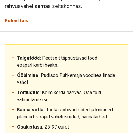
rahvusvahelisemas seltskonnas.
Kohad täis
Talgutööd:
Peatselt täpsustuvad tööd
ebapärlikarbi heaks.
Ööbimine:
Pudisoo Puhkemaja voodites linade
vahel.
Toitlustus:
Kolm korda päevas. Osa toitu
valmistame ise.
Kaasa võtta:
Tööks sobivad riided ja kinnised
jalanõud, soojad vahetusriided, saunatarbed.
Osalustasu:
25-37 eurot