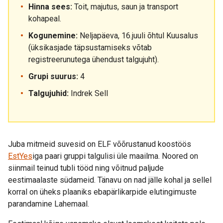
Hinna sees:
Toit, majutus, saun ja transport
kohapeal.
Kogunemine:
Neljapäeva, 16.juuli õhtul Kuusalus
(üksikasjade täpsustamiseks võtab
registreerunutega ühendust talgujuht).
Grupi suurus:
4
Talgujuhid:
Indrek Sell
Juba mitmeid suvesid on ELF võõrustanud koostöös
EstYes
iga paari gruppi talgulisi üle maailma. Noored on
siinmail teinud tubli tööd ning võitnud paljude
eestimaalaste südameid. Tänavu on nad jälle kohal ja sellel
korral on üheks plaaniks ebapärlikarpide elutingimuste
parandamine Lahemaal.