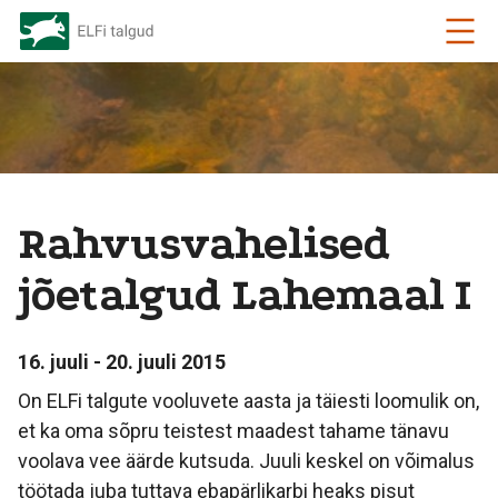
Rahvusvahelised
jõetalgud Lahemaal I
16. juuli - 20. juuli 2015
On ELFi talgute vooluvete aasta ja täiesti loomulik on,
et ka oma sõpru teistest maadest tahame tänavu
voolava vee äärde kutsuda. Juuli keskel on võimalus
töötada juba tuttava ebapärlikarbi heaks pisut